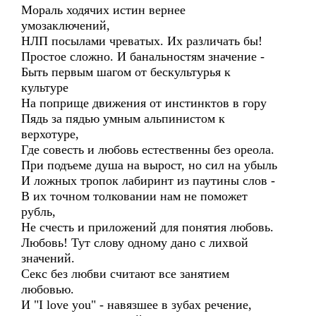
Мораль ходячих истин вернее
умозаключений,
НЛП посылами чреватых. Их различать бы!
Простое сложно. И банальностям значение -
Быть первым шагом от бескультурья к
культуре
На поприще движения от инстинктов в гору
Пядь за пядью умным альпинистом к
верхотуре,
Где совесть и любовь естественны без ореола.
При подъеме душа на вырост, но сил на убыль
И ложных тропок лабиринт из паутины слов -
В их точном толковании нам не поможет
рубль,
Не счесть и приложений для понятия любовь.
Любовь! Тут слову одному дано с лихвой
значений.
Секс без любви считают все занятием
любовью.
И "I love you" - навязшее в зубах речение,