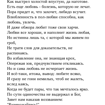
Как выстрел холостой впустую, да наготове.
Есть еще любовь - болезнь, которую не лечат.
Пора придет и, что захочет, либидо всучит.
Влюбленность в пол-любви способна, как
любовь, увлечь.
И даже обжора любит тоже свои харчи.
Любви все хороши, и наполнит жизнь любая,
Но истинна лишь та, с которой мы живем по
гроб,
Не тратя слов для доказательств, не
распинаясь.
Во избавление она, не знающая крох,
Опережая зов, предчувствием откликаясь.
Но и сама любовь не исчерпает жизнь.
И всё-таки, итожа, вывод: любите всяко,
И сразу не гони немилых, чтоб не жалеть,
вслед каясь,
Когда не будет пары, что так мечталось ярко.
По сути одиночества не выдержал и Бог,
Завет нам наказав воззванием:
"Размножайтесь!"