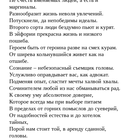
Не счесть вменяемых людей, а есть и
маргиналы.
Разнообразит жизнь неволя увлечений.
Потускнели, да непобедимы идеалы.
Второго сорта люди бездумно пьют и курят.
В эйфории прекрасна жизнь и низкого
пошиба.
Героем быть от героина разве на смех курам.
От ширева кольнувшийся живет как на
отшибе.
Сознание – небезопасный съемщик головы.
Услужливо оправдывает вас, как адвокат.
Подменяя опыт, сластит мечты халвой хвалы.
Сочинителем любой из нас обманываться рад.
К своему уму абсолютное доверие,
Которое всегда мы при выборе питаем
В пределах от горних помыслов до суеверий,
От надобностей естества и до хотелок
тайных,
Порой нам стоит той, в аренду сданной,
головы.