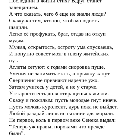
Последний в жизни стих? Вдруг станет
завещанием.
А что сказать, чего б еще не знали люди?
Скажу-ка тем, кто юн, чтоб молодость
щадили.
Легко её профукать, брат, отдав на откуп
мудям.
Мужая, открытость, остроту ума спускаешь,
И попутно совеет мозг в плену житейских
пут.
Атлеты сетуют: с годами сноровка пуще,
Умения не занимать стать, а прыжку капут.
Свершения не признают наречие ужо.
Затеям учитесь у детей, а не у старче.
У старости есть доля отвращенья к жизни.
Скажу и пожилым: пусть молодые гнут иначе.
Пусть молодь куролесит, дурь пока не выйдет.
Любой раздрай лишь испытание для морали.
Не первое, коль в первом веке Сенека выдал:
“Теперь уж нравы, пороками что прежде
были”.