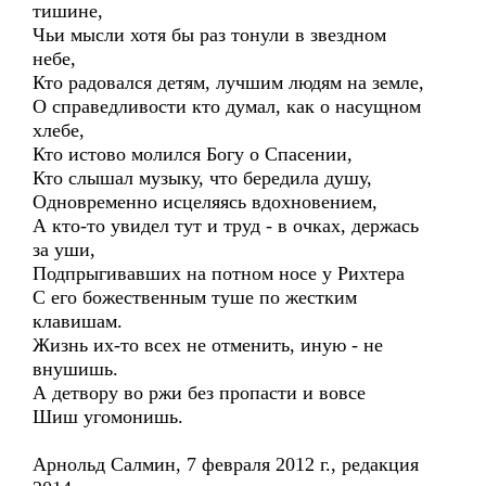
тишине,
Чьи мысли хотя бы раз тонули в звездном
небе,
Кто радовался детям, лучшим людям на земле,
О справедливости кто думал, как о насущном
хлебе,
Кто истово молился Богу о Спасении,
Кто слышал музыку, что бередила душу,
Одновременно исцеляясь вдохновением,
А кто-то увидел тут и труд - в очках, держась
за уши,
Подпрыгивавших на потном носе у Рихтера
С его божественным туше по жестким
клавишам.
Жизнь их-то всех не отменить, иную - не
внушишь.
А детвору во ржи без пропасти и вовсе
Шиш угомонишь.
Арнольд Салмин, 7 февраля 2012 г., редакция