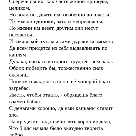
Сберечь бы их, как часть живой природы,
целиком,
Но воли не давать им, особенно во власти.
Их мысли одиноки, зато и непреложны.
По жизни им везет, другим они несут
несчастья.
И закавыкой тут: мы сами дураки возможно.
Да всем придется из себя выдавливать по
каплям
Дурака, изгнать которого труднее, чем раба.
Обоих победить бы, торжественно сняв
скальпы.
Пинком и жадность вон с её манерой брать
загребая.
Иметь, чтобы отдать, - обрящешь благо
взамен бабла.
С деньгами хорошо, да ими капканы ставит
зло.
На кредитки надо начислять хорошие дела,
Что б для начала было выгодно творить
добро.