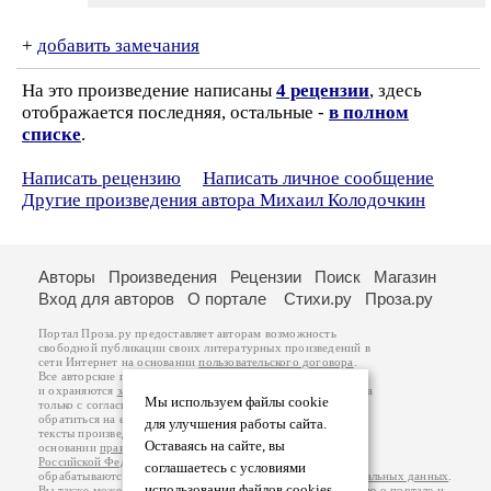
+
добавить замечания
На это произведение написаны
4 рецензии
, здесь
отображается последняя, остальные -
в полном
списке
.
Написать рецензию
Написать личное сообщение
Другие произведения автора Михаил Колодочкин
Авторы
Произведения
Рецензии
Поиск
Магазин
Вход для авторов
О портале
Стихи.ру
Проза.ру
Портал Проза.ру предоставляет авторам возможность
свободной публикации своих литературных произведений в
сети Интернет на основании
пользовательского договора
.
Все авторские права на произведения принадлежат авторам
и охраняются
законом
. Перепечатка произведений возможна
Мы используем файлы cookie
только с согласия его автора, к которому вы можете
обратиться на его авторской странице. Ответственность за
для улучшения работы сайта.
тексты произведений авторы несут самостоятельно на
Оставаясь на сайте, вы
основании
правил публикации
и
законодательства
Российской Федерации
. Данные пользователей
соглашаетесь с условиями
обрабатываются на основании
Политики обработки персональных данных
.
использования файлов cookies.
Вы также можете посмотреть более подробную
информацию о портале
и