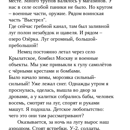
месте. Много трупов валялось у магазинов. У
нас в селе особой паники не было. Но кругом
– военные части, оружие. Рядом воинская
часть "Выстрел".
Где сейчас гребной канал, там был заливной
луг полон незабудок и щавеля. И рядом –
озеро Озёрка. Луг огромный, большой-
пребольшой!
Немец постоянно летал через село
Крылатское, бомбил Москву и военные
объекты. Мы уже привыкли к гулу самолётов
с чёрными крестами и бомбами.
Было начало зимы, морозяка сильный-
сильный! Уже лежал снег. Однажды утром я
проснулась, оделась, вышла во двор за
дровами, а у калитки собрались бабы, человек
восемь, смотрят на луг, спорят и руками
машут. Я подошла. Детское любопытство:
чего это они там рассматривают?
Оказывается, за ночь на лугу вырос наш
аэродром. Стоят ястребки, У-2, солдаты,