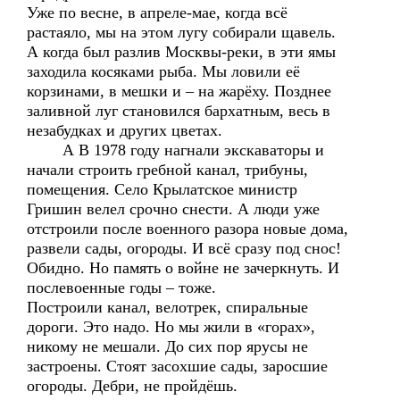
Уже по весне, в апреле-мае, когда всё
растаяло, мы на этом лугу собирали щавель.
А когда был разлив Москвы-реки, в эти ямы
заходила косяками рыба. Мы ловили её
корзинами, в мешки и – на жарёху. Позднее
заливной луг становился бархатным, весь в
незабудках и других цветах.
А В 1978 году нагнали экскаваторы и
начали строить гребной канал, трибуны,
помещения. Село Крылатское министр
Гришин велел срочно снести. А люди уже
отстроили после военного разора новые дома,
развели сады, огороды. И всё сразу под снос!
Обидно. Но память о войне не зачеркнуть. И
послевоенные годы – тоже.
Построили канал, велотрек, спиральные
дороги. Это надо. Но мы жили в «горах»,
никому не мешали. До сих пор ярусы не
застроены. Стоят засохшие сады, заросшие
огороды. Дебри, не пройдёшь.