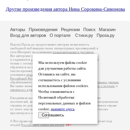
Другие произведения автора Нина Сорокина-Симонова
Авторы
Произведения
Рецензии
Поиск
Магазин
Вход для авторов
О портале
Стихи.ру
Проза.ру
Портал Проза.ру предоставляет авторам возможность
свободной публикации своих литературных произведений в
сети Интернет на основании
пользовательского договора
.
Все авторские права на произведения принадлежат авторам
и охраняются
законом
. Перепечатка произведений возможна
Мы используем файлы cookie
только с согласия его автора, к которому вы можете
обратиться на его авторской странице. Ответственность за
для улучшения работы сайта.
тексты произведений авторы несут самостоятельно на
Оставаясь на сайте, вы
основании
правил публикации
и
законодательства
Российской Федерации
. Данные пользователей
соглашаетесь с условиями
обрабатываются на основании
Политики обработки персональных данных
.
использования файлов cookies.
Вы также можете посмотреть более подробную
информацию о портале
и
связаться с администрацией
.
Чтобы ознакомиться с
Политикой обработки
Ежедневная аудитория портала Проза.ру – порядка 100 тысяч
посетителей, которые в общей сумме просматривают более полумиллиона
персональных данных и файлов
страниц по данным счетчика посещаемости, который расположен справа
cookie,
нажмите здесь
.
от этого текста. В каждой графе указано по две цифры: количество
просмотров и количество посетителей.
Соглашаюсь
© Все права принадлежат авторам, 2000-2026. Портал работает под
эгидой
Российского союза писателей
.
18+