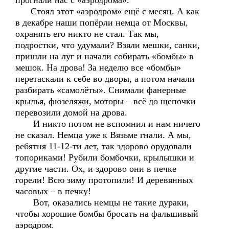
прогнали нас с «аэродрома».
Стоял этот «аэродром» ещё с месяц. А как
в декабре наши попёрли немца от Москвы,
охранять его никто не стал. Так мы,
подростки, что удумали? Взяли мешки, санки,
пришли на луг и начали собирать «бомбы» в
мешок. На дрова! За неделю все «бомбы»
перетаскали к себе во дворы, а потом начали
разбирать «самолёты». Снимали фанерные
крылья, фюзеляжи, моторы – всё до щепочки
перевозили домой на дрова.
И никто потом не вспомнил и нам ничего
не сказал. Немца уже к Вязьме гнали. А мы,
ребятня 11-12-ти лет, так здорово орудовали
топориками! Рубили бомбочки, крылышки и
другие части. Ох, и здорово они в печке
горели! Всю зиму протопили! И деревянных
часовых – в печку!
Вот, оказались немцы не такие дураки,
чтобы хорошие бомбы бросать на фальшивый
аэродром.