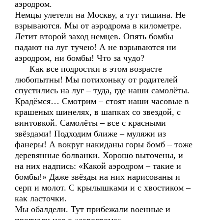
аэродром.
Немцы улетели на Москву, а тут тишина. Не
взрываются. Мы от аэродрома в километре.
Летит второй заход немцев. Опять бомбы
падают на луг тучею! А не взрываются ни
аэродром, ни бомбы! Что за чудо?
Как все подростки в этом возрасте
любопытны! Мы потихоньку от родителей
спустились на луг – туда, где наши самолёты.
Крадёмся… Смотрим – стоят наши часовые в
крашеных шинелях, в шапках со звездой, с
винтовкой. Самолёты – все с красными
звёздами! Подходим ближе – муляжи из
фанеры! А вокруг накиданы горы бомб – тоже
деревянные болванки. Хорошо выточены, и
на них надпись: «Какой аэродром – такие и
бомбы!» Даже звёзды на них нарисованы и
серп и молот. С крылышками и с хвостиком –
как ласточки.
Мы обалдели. Тут прибежали военные и