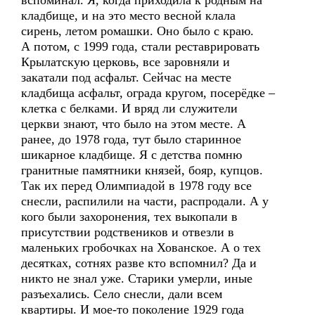
вспоминал. Я, когда приходила к родным на
кладбище, и на это место весной клала
сирень, летом ромашки. Оно было с краю.
А потом, с 1999 года, стали реставрировать
Крылатскую церковь, все заровняли и
закатали под асфальт. Сейчас на месте
кладбища асфальт, ограда кругом, посерёдке –
клетка с белками. И вряд ли служители
церкви знают, что было на этом месте. А
ранее, до 1978 года, тут было старинное
шикарное кладбище. Я с детства помню
гранитные памятники князей, бояр, купцов.
Так их перед Олимпиадой в 1978 году все
снесли, распилили на части, распродали. А у
кого были захоронения, тех выкопали в
присутствии родствеников и отвезли в
маленьких гробочках на Хованское. А о тех
десятках, сотнях разве кто вспомнил? Да и
никто не знал уже. Старики умерли, иные
разъехались. Село снесли, дали всем
квартиры. И мое-то поколение 1929 года