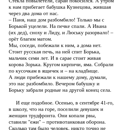
Стекла повылетели, сарай покосился. А утром
к нам прибегает бабушка Кузнецова, жившая
через два дома от нас.
– Паня, наш дом разбомбило! Только мы с
Борькой уцелели. На печке спали. А Ивана
(их дед), сноху и Лиду, и Люську разорвало! –
орёт благим матом.
Мы, соседи, побежали к ним, а дома нет.
Стоит русская печь, на ней спит Борька,
мальчик семи лет. И в сарае стоит живая
корова Зорька. Кругом кирпичи, яма. Собрали
по кусочкам в ящичек и – на кладбище.
А люди прибежали к нашему дому, думали,
это нас разбомбило. Вечером бабушку и
Борьку забрали родные на другой конец села.
И еще подобное. Осенью, в сентябре 41-го,
в школу, что на горе, поселили девушек и
женщин трудфронта. Они копали рвы,
ставили "ежи" – противотанковая оборона.
Сколько там было человек, никто точно не