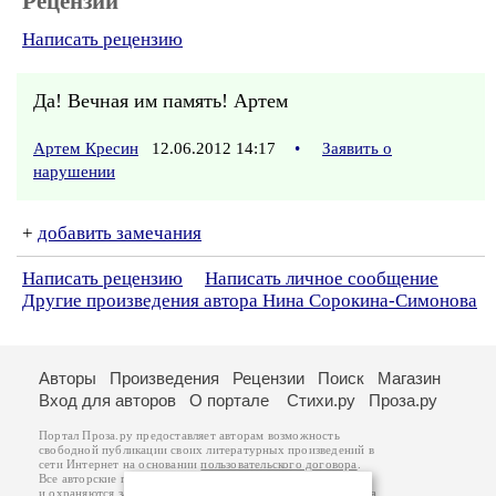
Рецензии
Написать рецензию
Да! Вечная им память! Артем
Артем Кресин
12.06.2012 14:17
•
Заявить о
нарушении
+
добавить замечания
Написать рецензию
Написать личное сообщение
Другие произведения автора Нина Сорокина-Симонова
Авторы
Произведения
Рецензии
Поиск
Магазин
Вход для авторов
О портале
Стихи.ру
Проза.ру
Портал Проза.ру предоставляет авторам возможность
свободной публикации своих литературных произведений в
сети Интернет на основании
пользовательского договора
.
Все авторские права на произведения принадлежат авторам
и охраняются
законом
. Перепечатка произведений возможна