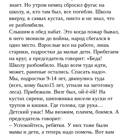
знает. Но утром немец сбросил фугас на
школу, и, кто там был, все погибли. Школа
вверху, в самых кустах, никто и не знал, что
ее разбомбили.
Слышим в обед набат. Это когда пожар бывал,
в него звонили до войны, народ сбегался в
одно место. Взрослые все на работе, лишь
старики, подростки да малые дети. Прибегаем
на круг, а председатель говорит: «Беда!
Школу разбомбило. Надо всем туда идти,
может, раненые остались. Спасать надо».
Мы, подростки 9-14 лет, двинулись туда
(всех, кому было15 лет, угнали на заготовку
леса). Прибежали. Визг был, ой-ё-ёй! На
кустах сирени, шиповника висели куски от
трупов и кишки. Где голова, где рука…
Детский ужас! Мы визжим, плачем, боимся. А
председатель говорит:
– Успокойтесь, ребятки. У них тоже были
мамы и дети, а теперь надо помочь. Вот вам