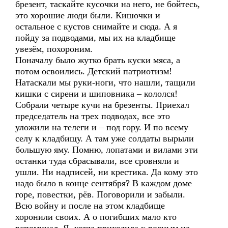
брезент, таскайте кусочки на него, не бойтесь,
это хорошие люди были. Кишочки и
остальное с кустов снимайте и сюда. А я
пойду за подводами, мы их на кладбище
увезём, похороним.
Поначалу было жутко брать куски мяса, а
потом освоились. Детский патриотизм!
Натаскали мы руки-ноги, что нашли, тащили
кишки с сирени и шиповника – кололся!
Собрали четыре кучи на брезенты. Приехал
председатель на трех подводах, все это
уложили на телеги и – под гору. И по всему
селу к кладбищу. А там уже солдаты вырыли
большую яму. Помню, лопатами и вилами эти
останки туда сбрасывали, все сровняли и
ушли. Ни надписей, ни крестика. Да кому это
надо было в конце сентября? В каждом доме
горе, повестки, рёв. Поговорили и забыли.
Всю войну и после на этом кладбище
хоронили своих. А о погибших мало кто