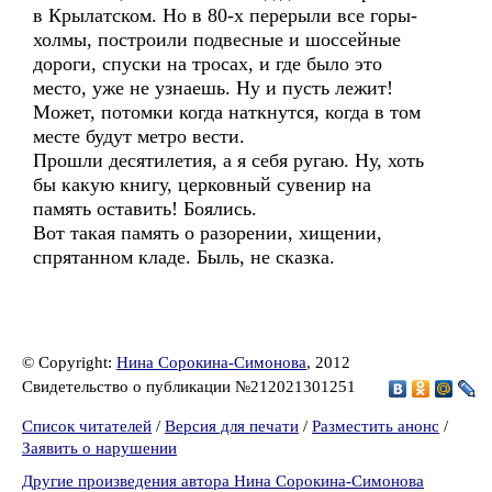
в Крылатском. Но в 80-х перерыли все горы-
холмы, построили подвесные и шоссейные
дороги, спуски на тросах, и где было это
место, уже не узнаешь. Ну и пусть лежит!
Может, потомки когда наткнутся, когда в том
месте будут метро вести.
Прошли десятилетия, а я себя ругаю. Ну, хоть
бы какую книгу, церковный сувенир на
память оставить! Боялись.
Вот такая память о разорении, хищении,
спрятанном кладе. Быль, не сказка.
© Copyright:
Нина Сорокина-Симонова
, 2012
Свидетельство о публикации №212021301251
Список читателей
/
Версия для печати
/
Разместить анонс
/
Заявить о нарушении
Другие произведения автора Нина Сорокина-Симонова