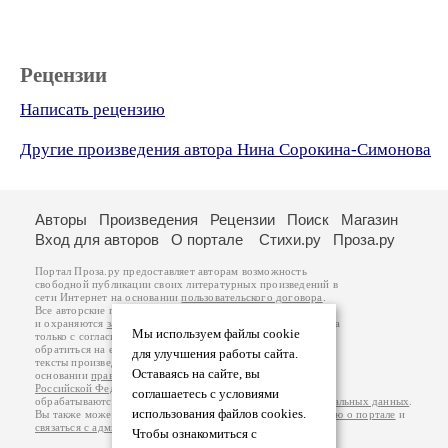
Рецензии
Написать рецензию
Другие произведения автора Нина Сорокина-Симонова
Авторы
Произведения
Рецензии
Поиск
Магазин
Вход для авторов
О портале
Стихи.ру
Проза.ру
Портал Проза.ру предоставляет авторам возможность
свободной публикации своих литературных произведений в
сети Интернет на основании
пользовательского договора
.
Все авторские права на произведения принадлежат авторам
и охраняются
законом
. Перепечатка произведений возможна
Мы используем файлы cookie
только с согласия его автора, к которому вы можете
обратиться на его авторской странице. Ответственность за
для улучшения работы сайта.
тексты произведений авторы несут самостоятельно на
Оставаясь на сайте, вы
основании
правил публикации
и
законодательства
Российской Федерации
. Данные пользователей
соглашаетесь с условиями
обрабатываются на основании
Политики обработки персональных данных
.
использования файлов cookies.
Вы также можете посмотреть более подробную
информацию о портале
и
связаться с администрацией
.
Чтобы ознакомиться с