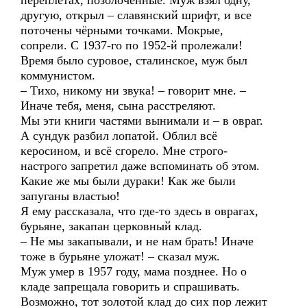
переплётах, позолоченные. Муж взял одну,
другую, открыл – славянский шрифт, и все
поточены чёрными точками. Мокрые,
сопрели. С 1937-го по 1952-й пролежали!
Время было суровое, сталинское, муж был
коммунистом.
– Тихо, никому ни звука! – говорит мне. –
Иначе тебя, меня, сына расстреляют.
Мы эти книги частями вынимали и – в овраг.
А сундук разбил лопатой. Облил всё
керосином, и всё сгорело. Мне строго-
настрого запретил даже вспоминать об этом.
Какие же мы были дураки! Как же были
запуганы властью!
Я ему рассказала, что где-то здесь в оврагах,
бурьяне, закапан церковный клад.
– Не мы закапывали, и не нам брать! Иначе
тоже в бурьяне уложат! – сказал муж.
Муж умер в 1957 году, мама позднее. Но о
кладе запрещала говорить и спрашивать.
Возможно, тот золотой клад до сих пор лежит