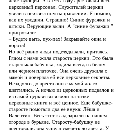
действующей. А в 1937 году арестовали весь
церковный персонал. Служителей церкви
увели в неизвестном направлении. Я помню,
как их уводили. Страшно! Синие фуражки и
штыки. Верующие выли! А "синие фуражки "
пригрозили:
– Будете выть, пух-пах! Закрывайте окна и
ворота!
Но всё равно люди подглядывали, притаясь.
Рядом с нами жила староста церкви. Это была
старенькая бабушка, ходила всегда в белом
или чёрном платочке. Она очень дружила с
мамой и доверяла ей все церковные секреты.
Незадолго до ареста они с мамой долго
шептались. А ночью из церковных подвалов и
из самой церкви вывозили на тачке
церковные книги и всё ценное. Ещё бабушке-
старосте помогали два её внука: Лёша и
Валентин. Весь этот клад зарыли на нашем
огороде в бурьяне. Старосту-бабушку не
арестовали, она успела умереть до ареста. У