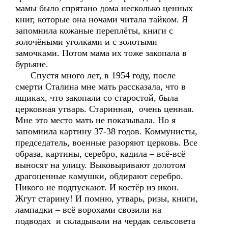
мамы было спрятано дома несколько ценных
книг, которые она ночами читала тайком. Я
запомнила кожаные переплёты, книги с
золочёными уголками и с золотыми
замочками. Потом мама их тоже закопала в
бурьяне.
Спустя много лет, в 1954 году, после
смерти Сталина мне мать рассказала, что в
ящиках, что закопали со старостой, была
церковная утварь. Старинная, очень ценная.
Мне это место мать не показывала. Но я
запомнила картину 37-38 годов. Коммунисты,
председатель, военные разоряют церковь. Все
образа, картины, серебро, кадила – всё-всё
выносят на улицу. Выковыривают долотом
драгоценные камушки, обдирают серебро.
Никого не подпускают. И костёр из икон.
Жгут старину! И помню, утварь, ризы, книги,
лампадки – всё ворохами свозили на
подводах и складывали на чердак сельсовета