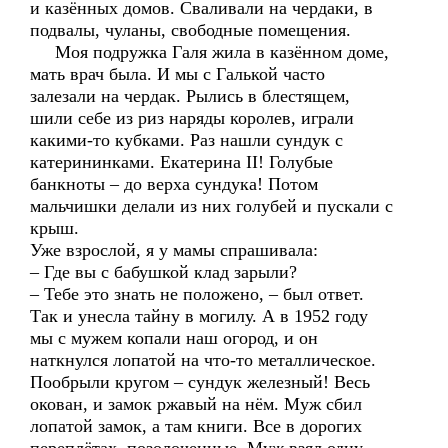
и казённых домов. Сваливали на чердаки, в
подвалы, чуланы, свободные помещения.
Моя подружка Галя жила в казённом доме,
мать врач была. И мы с Галькой часто
залезали на чердак. Рылись в блестящем,
шили себе из риз наряды королев, играли
какими-то кубками. Раз нашли сундук с
катерининками. Екатерина II! Голубые
банкноты – до верха сундука! Потом
мальчишки делали из них голубей и пускали с
крыш.
Уже взрослой, я у мамы спрашивала:
– Где вы с бабушкой клад зарыли?
– Тебе это знать не положено, – был ответ.
Так и унесла тайну в могилу. А в 1952 году
мы с мужем копали наш огород, и он
наткнулся лопатой на что-то металлическое.
Пообрыли кругом – сундук железный! Весь
окован, и замок ржавый на нём. Муж сбил
лопатой замок, а там книги. Все в дорогих