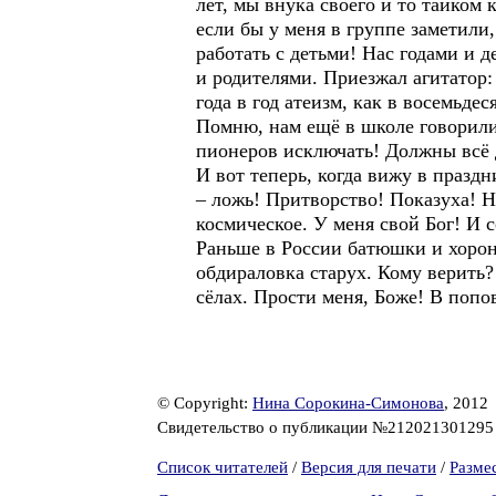
лет, мы внука своего и то тайком
если бы у меня в группе заметили
работать с детьми! Нас годами и д
и родителями. Приезжал агитатор:
года в год атеизм, как в восемьде
Помню, нам ещё в школе говорили:
пионеров исключать! Должны всё 
И вот теперь, когда вижу в празд
– ложь! Притворство! Показуха! Не
космическое. У меня свой Бог! И
Раньше в России батюшки и хорони
обдираловка старух. Кому верить?
сёлах. Прости меня, Боже! В попов
© Copyright:
Нина Сорокина-Симонова
, 2012
Свидетельство о публикации №21202130129
Список читателей
/
Версия для печати
/
Разме