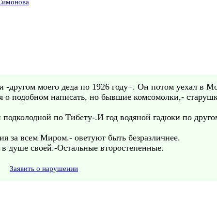
-Симонова
-другом моего деда по 1926 году=. Он потом уехал в Мо
я о подобном написать, но бывшие комсомолки,- старуш
и подколодной по Тибету-.И год водяной гадюки по друг
я за всем Миром.- оветуют быть безразличнее.
 в душе своей.-Остальные второстепенные.
Заявить о нарушении