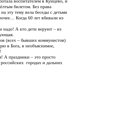
аботала воспитателем в Кунцево, и
жёлтым билетом. Без права
 на эту тему вела беседы с детьми
рочее… Когда 60 лет вбивали из
 надо! А кто дети веруют – из
рующая.
ров (всех – бывших коммунистов)
ерю в Бога, в необъяснимое,
!
я! А праздники – это просто
х российских городах и дальних