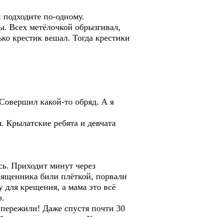
и подходите по-одному.
ы. Всех метёлочкой обрызгивал,
ько крестик вешал. Тогда крестики
 Совершил какой-то обряд. А я
. Крылатские ребята и девчата
сь. Приходит минут через
 священника били плёткой, порвали
 для крещения, а мама это всё
р.
 пережили! Даже спустя почти 30