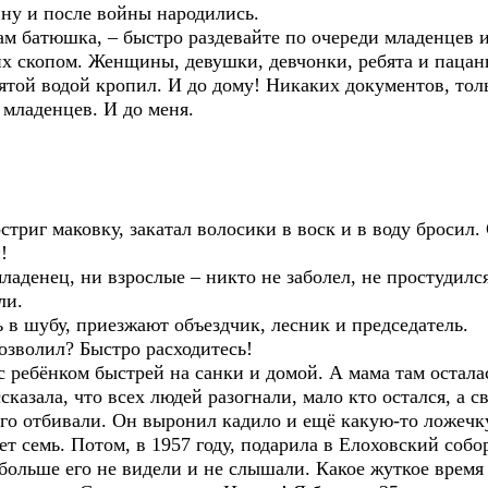
ну и после войны народились.
нам батюшка, – быстро раздевайте по очереди младенцев 
их скопом. Женщины, девушки, девчонки, ребята и пацан
святой водой кропил. И до дому! Никаких документов, тол
 младенцев. И до меня.
стриг маковку, закатал волосики в воск и в воду бросил.
!
ладенец, ни взрослые – никто не заболел, не простудился
ли.
ь в шубу, приезжают объездчик, лесник и председатель.
позволил? Быстро расходитесь!
 с ребёнком быстрей на санки и домой. А мама там остала
сказала, что всех людей разогнали, мало кто остался, а
 его отбивали. Он выронил кадило и ещё какую-то ложечку
ет семь. Потом, в 1957 году, подарила в Елоховский собо
больше его не видели и не слышали. Какое жуткое время