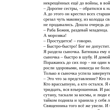
некрещённых ещё до войны, в вой
– Дорогие сестры, – обратился к 
А до этого он крестил всех старш
срезал чуть маковку, из колодца 
не продавались. Дошла очередь до
– Раба Божия, раздевай младенца.
А морозяка!
– Простудится! – говорю.
– Быстро-быстро! Бог не допустит.
Я раздела сыночка. Батюшка ему о
сыночка – быстро в шубу. И домой
Поражаюсь до сих пор – ни один м
росли здоровыми, никогда не боле
Только я сыночка успела завернут
– Это что за представление? Кто 
Кто врассыпную, а кто остался. Я
тридцать, вся взъерошенная. И рас
сутану, таскали за космы, и люди
тайком подняла и хранила у себя л
Священника того всё же увели. И 