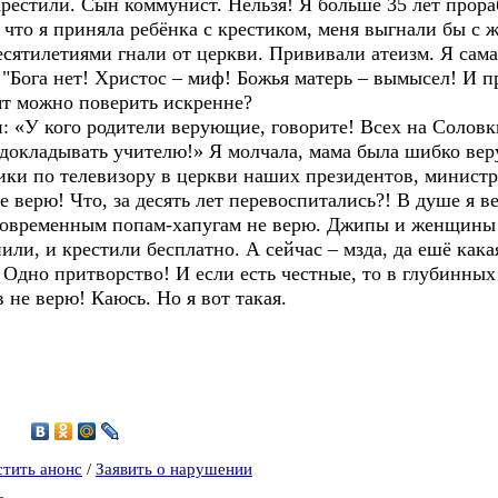
 крестили. Сын коммунист. Нельзя! Я больше 35 лет прор
, что я приняла ребёнка с крестиком, меня выгнали бы с 
есятилетиями гнали от церкви. Прививали атеизм. Я сама
 "Бога нет! Христос – миф! Божья матерь – вымысел! И п
сят можно поверить искренне?
 «У кого родители верующие, говорите! Всех на Соловки
докладывать учителю!» Я молчала, мама была шибко ве
ники по телевизору в церкви наших президентов, минист
 верю! Что, за десять лет перевоспитались?! В душе я в
 современным попам-хапугам не верю. Джипы и женщины
ли, и крестили бесплатно. А сейчас – мзда, да ешё кака
 Одно притворство! И если есть честные, то в глубинны
 не верю! Каюсь. Но я вот такая.
5
стить анонс
/
Заявить о нарушении