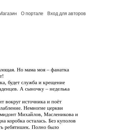
Магазин
О портале
Вход для авторов
ующая. Но мама моя – фанатка
т!
а, будет служба и крещение
аденцев. А сыночку – неделька
ит вокруг источника и поёт
слабление. Немногие церкви
ормидонт Михайлов, Масленикова и
на коробка осталась. Без куполов
ть ребятишек. Полно было