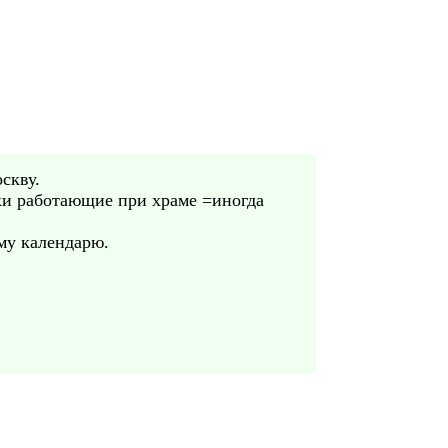
скву.
ки работающие при храме =иногда
ому календарю.