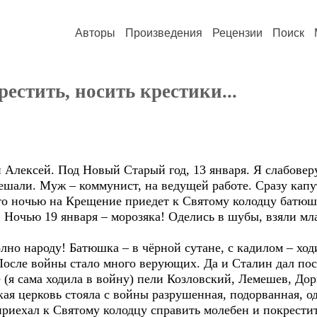
Авторы
Произведения
Рецензии
Поиск
естить, носить крестики...
Алексей. Под Новый Старый год, 13 января. Я слабовер
ешали. Муж – коммунист, на ведущей работе. Сразу капу
 ночью на Крещение приедет к Святому колодцу батюшк
. Ночью 19 января – морозяка! Оделись в шубы, взяли мл
лно народу! Батюшка – в чёрной сутане, с кадилом – ход
 После войны стало много верующих. Да и Сталин дал по
е (я сама ходила в войну) пели Козловский, Лемешев, Д
ая церковь стояла с войны разрушенная, подорванная, од
приехал к Святому колодцу справить молебен и покрести