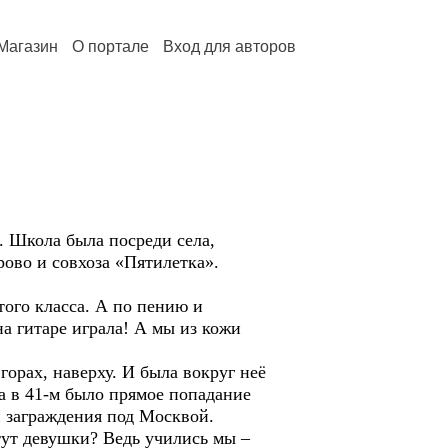
Магазин
О портале
Вход для авторов
. Школа была посреди села,
рово и совхоза «Пятилетка».
ого класса. А по пению и
а гитаре играла! А мы из кожи
орах, наверху. И была вокруг неё
да в 41-м было прямое попадание
и заграждения под Москвой.
тут девушки? Ведь учились мы –