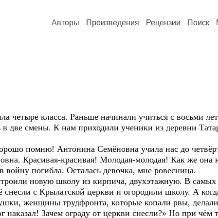
Авторы
Произведения
Рецензии
Поиск
а четыре класса. Раньше начинали учиться с восьми лет
 в две смены. К нам приходили ученики из деревни Тата
рошо помню! Антонина Семёновна учила нас до четвёрт
на. Красивая-красивая! Молодая-молодая! Как же она н
в войну погибла. Осталась девочка, мне ровесница.
роили новую школу из кирпича, двухэтажную. В самых г
Её снесли с Крылатской церкви и огородили школу. А ког
вушки, женщины трудфронта, которые копали рвы, делал
г наказал! Зачем ограду от церкви снесли?» Но при чём 