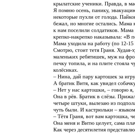
крылатские ученики. Правда, в ма
Я помню осень, панику, эвакуацию
некоторые пухли от голода. Пайко
бежал, но многие остались. Мама 
к нам поселили солдатиков. Мама 
крепко-накрепко наказывала: «В п
Мама уходила на работу (по 12-15
Смотрю, стоит тетя Граня. Худая-
маленьких ребятишек, муж на фрон
печку топила, и на плите стояла 
колёсиках.
– Нина, дай пару картошек за игр
А братик Витя, как увидел собачку,
– Нет у нас картошки, – говорю я,
Она в рёв. Братик в слёзы. Прижа
четыре штуки, вылезаю из подпола,
чуть были. И кастрюльки – языком
– Тётя Граня, вот вам картошка, ч
Она меня и Витю целует, сама пла
Как через десятилетия представлю 