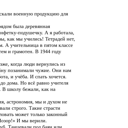
пускали военную продукцию для
рядом была деревянная
нфетку-подушечку. А я работала,
ы, как мы учились! Тетрадей нет,
м. А учительница в пятом классе
тем и грамотен. В 1944 году
зже, когда люди вернулись из
ойну позанимали чужие. Они нам
та, и учёба. И спать хочется.
до дома. Но всё равно учителя
. В школу бежали, как на
я, астрономия, мы и духом не
али строго. Такие страсти
еловать может только законный
Позор!» И мы верили.
луб. Танцевали под баян или