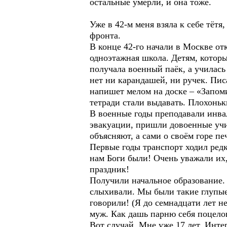
остальные умерли, и она тоже.
Уже в 42-м меня взяла к себе тёт
фронта.
В конце 42-го начали в Москве от
одноэтажная школа. Детям, которы
получала военный паёк, а училась
нет ни карандашей, ни ручек. Пис
напишет мелом на доске – «Запомин
тетради стали выдавать. Плохоньк
В военные годы преподавали инвал
эвакуации, пришли довоенные учи
объясняют, а сами о своём горе пе
Первые годы транспорт ходил редк
нам Боги были! Очень уважали их,
праздник!
Получили начальное образование. 
слыхивали. Мы были такие глупые
говорили! (Я до семнадцати лет н
муж. Как дашь парню себя поцелов
Вот случай. Мне уже 17 лет. Инте