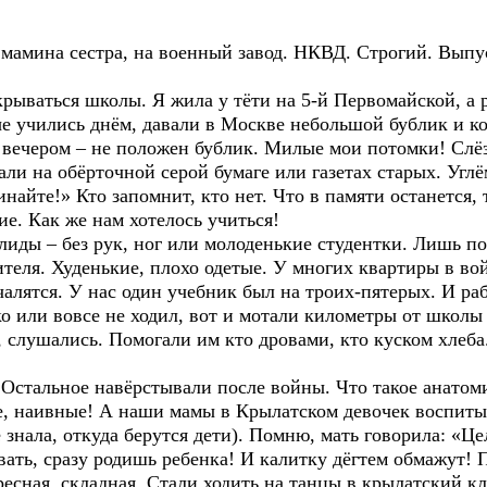
я, мамина сестра, на военный завод. НКВД. Строгий. Вы
крываться школы. Я жила у тёти на 5-й Первомайской, а 
е учились днём, давали в Москве небольшой бублик и ко
 вечером – не положен бублик. Милые мои потомки! Слёз
али на обёрточной серой бумаге или газетах старых. Углё
айте!» Кто запомнит, кто нет. Что в памяти останется, 
ие. Как же нам хотелось учиться!
иды – без рук, ног или молоденькие студентки. Лишь по
теля. Худенькие, плохо одетые. У многих квартиры в в
чалятся. У нас один учебник был на троих-пятерых. И рабо
о или вовсе не ходил, вот и мотали километры от школы 
 слушались. Помогали им кто дровами, кто куском хлеба
Остальное навёрстывали после войны. Что такое анатоми
, наивные! А наши мамы в Крылатском девочек воспитыв
е знала, откуда берутся дети). Помню, мать говорила: «Ц
ать, сразу родишь ребенка! И калитку дёгтем обмажут! 
ресная, складная. Стали ходить на танцы в крылатский к