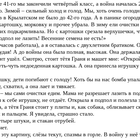
е 41-го мы закончили четвёртый класс, а война началась 
. Зимой – сильный холод и голод. Мы, хоть очень голод
в в Крылатском не было до 42-го года. А в панике огород
картошку, морковку и прочее убрала. В зиму ели очистки
их подкармливала. Но с картошки срезала верхушечки, 
одпол не лазить! Весенние семена не есть!»
 часов работала), а я оставалась с двухлетним братиком.
худая! А до войны она была полная, высокая. Она держала
т ушёл. Смотрю, стоит тётя Граня и машет мне: «Открой»
чуть-чуть недоеденная картошка. А она принесла игрушку 
ушку, дети погибают с голоду! Хоть бы на нас бомба уп
 схватил, а она лает и тявкает.
 – мы сами очистки едим. Мама не разрешает лазить в по
л к себе игрушку, не отдаёт. Открыла я подпол и полезла
 а тётя Граня стоит у плиты и, как собака, облизывает с
 и пальцем. Я увидела, страшно стало.
етыре штуки, и стакан отрубей.
чет.
эту картину, слёзы текут, спазмы в горле. В войну у неё