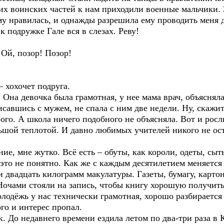
их воинских частей к нам приходили военные мальчики. 
му нравилась, и однажды разрешила ему проводить меня 
 подружке Гале вся в слезах. Реву!
 Ой, позор! Позор!
– хохочет подруга.
Она девочка была грамотная, у нее мама врач, объясняла 
исавшись с мужем, не спала с ним две недели. Ну, скажит
ого. А школа ничего подобного не объясняла. Вот и ро
ьшой теплотой. И давно любимых учителей никого не ос
ие, мне жутко. Всё есть – обуты, как короли, одеты, сы
 это не понятно. Как же с каждым десятилетием меняетс
 двадцать килограмм макулатуры. Газеты, бумагу, карто
Ночами стояли на запись, чтобы книгу хорошую получить
лодёжь у нас технически грамотная, хорошо разбирается 
го и интерес пропал.
. До недавнего времени ездила летом по два-три раза в К