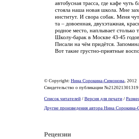
автобусная трасса, где кафе чуть 
стояла наша новая школа. Мне зах
институт. И свора собак. Меня чут
та – довоенная, двухэтажная, кра
родное место, наплывает столько
Школу-барак в Москве 43-45 годов
Писали на чём придётся. Запомина
Вот такие грустно-приятные вос
© Copyright:
Нина Сорокина-Симонова
, 2012
Свидетельство о публикации №21202130131
Список читателей
/
Версия для печати
/
Разме
Другие произведения автора Нина Сорокина
Рецензии