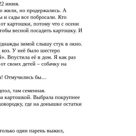
22 июня.
но жили, но продержались. А
ы и сады все побросали. Кто
 от картошки, потому что с осени
чтобы весной посадить картошку. И
 Однажды зимой слышу стук в окно.
 коз. У неё было шестеро
. Впустила её в дом. Я как раз
от своих детей – собачку на
ала! Отмучились бы…
дпол, там семенная.
 за картошкой. Выбрала покрупнее
ковородку, где на донышке остатки
 только один парень выжил,