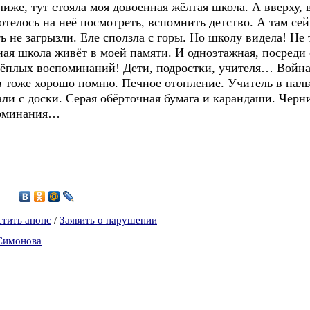
ближе, тут стояла моя довоенная жёлтая школа. А вверху, 
отелось на неё посмотреть, вспомнить детство. А там се
ь не загрызли. Еле сползла с горы. Но школу видела! Не 
сная школа живёт в моей памяти. И одноэтажная, посреди 
 тёплых воспоминаний! Дети, подростки, учителя… Война
 тоже хорошо помню. Печное отопление. Учитель в пальто
ли с доски. Серая обёрточная бумага и карандаши. Черн
поминания…
9
стить анонс
/
Заявить о нарушении
-Симонова