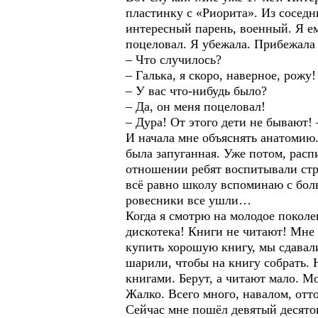
пластинку с «Риорита». Из соседн
интересный парень, военный. Я е
поцеловал. Я убежала. Прибежала к
– Что случилось?
– Галька, я скоро, наверное, рожу!
– У вас что-нибудь было?
– Да, он меня поцеловал!
– Дура! От этого дети не бывают! 
И начала мне объяснять анатомию. 
была запуганная. Уже потом, расп
отношении ребят воспитывали стр
всё равно школу вспоминаю с бол
ровесники все ушли…
Когда я смотрю на молодое поколен
дискотека! Книги не читают! Мне
купить хорошую книгу, мы сдавали
шарили, чтобы на книгу собрать. 
книгами. Берут, а читают мало. Мо
Жалко. Всего много, навалом, отто
Сейчас мне пошёл девятый десяток