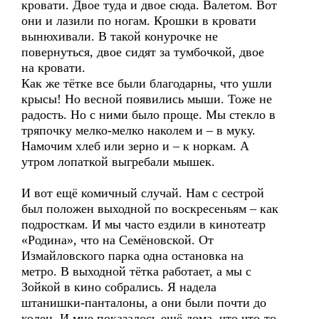
кровати. Двое туда и двое сюда. Валетом. Вот
они и лазили по ногам. Крошки в кровати
вынюхивали. В такой конурочке не
повернуться, двое сидят за тумбочкой, двое
на кровати.
Как же тётке все были благодарны, что ушли
крысы! Но весной появились мыши. Тоже не
радость. Но с ними было проще. Мы стекло в
тряпочку мелко-мелко наколем и – в муку.
Намочим хлеб или зерно и – к норкам. А
утром лопаткой выгребали мышек.
И вот ещё комичный случай. Нам с сестрой
был положен выходной по воскресеньям – как
подросткам. И мы часто ездили в кинотеатр
«Родина», что на Семёновской. От
Измайловского парка одна остановка на
метро. В выходной тётка работает, а мы с
Зойкой в кино собрались. Я надела
штанишки-панталоны, а они были почти до
колен. И мне показалось ещё дома, что что-то