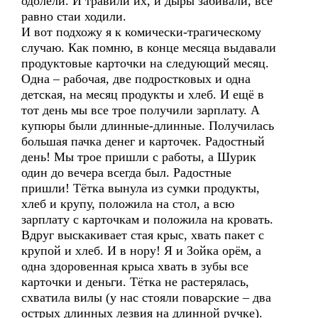
одолели. И травили их, и дыры забивали, всё
равно стаи ходили.
И вот подхожу я к комически-трагическому
случаю. Как помню, в конце месяца выдавали
продуктовые карточки на следующий месяц.
Одна – рабочая, две подростковых и одна
детская, на месяц продукты и хлеб. И ещё в
тот день мы все трое получили зарплату. А
купюры были длинные-длинные. Получилась
большая пачка денег и карточек. Радостный
день! Мы трое пришли с работы, а Шурик
один до вечера всегда был. Радостные
пришли! Тётка вынула из сумки продукты,
хлеб и крупу, положила на стол, а всю
зарплату с карточкам и положила на кровать.
Вдруг выскакивает стая крыс, хвать пакет с
крупой и хлеб. И в нору! Я и Зойка орём, а
одна здоровенная крыса хвать в зубы все
карточки и деньги. Тётка не растерялась,
схватила вилы (у нас стояли поварские – два
острых длинных лезвия на длинной ручке).