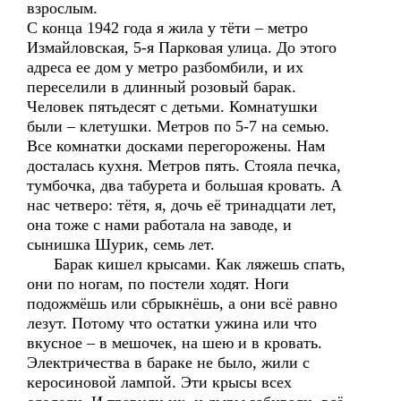
взрослым.
С конца 1942 года я жила у тёти – метро
Измайловская, 5-я Парковая улица. До этого
адреса ее дом у метро разбомбили, и их
переселили в длинный розовый барак.
Человек пятьдесят с детьми. Комнатушки
были – клетушки. Метров по 5-7 на семью.
Все комнатки досками перегорожены. Нам
досталась кухня. Метров пять. Стояла печка,
тумбочка, два табурета и большая кровать. А
нас четверо: тётя, я, дочь её тринадцати лет,
она тоже с нами работала на заводе, и
сынишка Шурик, семь лет.
Барак кишел крысами. Как ляжешь спать,
они по ногам, по постели ходят. Ноги
подожмёшь или сбрыкнёшь, а они всё равно
лезут. Потому что остатки ужина или что
вкусное – в мешочек, на шею и в кровать.
Электричества в бараке не было, жили с
керосиновой лампой. Эти крысы всех