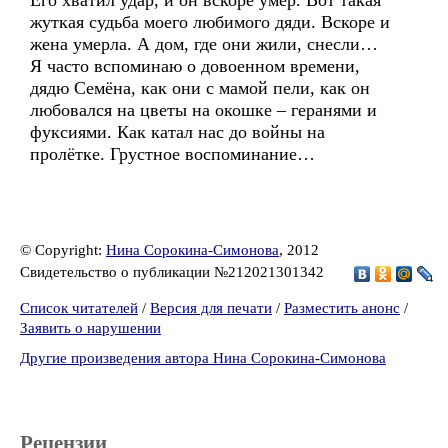
Его хватил удар, и он вскоре умер. Вот такая
жуткая судьба моего любимого дяди. Вскоре и
жена умерла. А дом, где они жили, снесли…
Я часто вспоминаю о довоенном времени,
дядю Семёна, как они с мамой пели, как он
любовался на цветы на окошке – геранями и
фуксиями. Как катал нас до войны на
пролётке. Грустное воспоминание…
© Copyright:
Нина Сорокина-Симонова
, 2012
Свидетельство о публикации №212021301342
Список читателей
/
Версия для печати
/
Разместить анонс
/
Заявить о нарушении
Другие произведения автора Нина Сорокина-Симонова
Рецензии