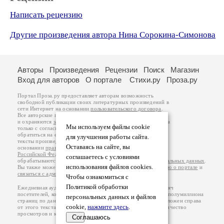
Написать рецензию
Другие произведения автора Нина Сорокина-Симонова
Авторы
Произведения
Рецензии
Поиск
Магазин
Вход для авторов
О портале
Стихи.ру
Проза.ру
Портал Проза.ру предоставляет авторам возможность
свободной публикации своих литературных произведений в
сети Интернет на основании
пользовательского договора
.
Все авторские права на произведения принадлежат авторам
и охраняются
законом
. Перепечатка произведений возможна
Мы используем файлы cookie
только с согласия его автора, к которому вы можете
обратиться на его авторской странице. Ответственность за
для улучшения работы сайта.
тексты произведений авторы несут самостоятельно на
Оставаясь на сайте, вы
основании
правил публикации
и
законодательства
Российской Федерации
. Данные пользователей
соглашаетесь с условиями
обрабатываются на основании
Политики обработки персональных данных
.
использования файлов cookies.
Вы также можете посмотреть более подробную
информацию о портале
и
связаться с администрацией
.
Чтобы ознакомиться с
Политикой обработки
Ежедневная аудитория портала Проза.ру – порядка 100 тысяч
посетителей, которые в общей сумме просматривают более полумиллиона
персональных данных и файлов
страниц по данным счетчика посещаемости, который расположен справа
cookie,
нажмите здесь
.
от этого текста. В каждой графе указано по две цифры: количество
просмотров и количество посетителей.
Соглашаюсь