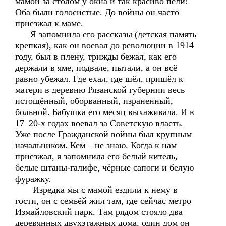
мамой за столом у окна и так красиво пели!
Оба были голосистые. До войны он часто
приезжал к маме.
Я запомнила его рассказы (детская память
крепкая), как он воевал до революции в 1914
году, был в плену, трижды бежал, как его
держали в яме, подвале, пытали, а он всё
равно убежал. Где ехал, где шёл, пришёл к
матери в деревню Рязанской губернии весь
истощённый, оборванный, израненный,
больной. Бабушка его месяц выхаживала. И в
17–20-х годах воевал за Советскую власть.
Уже после Гражданской войны был крупным
начальником. Кем – не знаю. Когда к нам
приезжал, я запомнила его белый китель,
белые штаны-галифе, чёрные сапоги и белую
фуражку.
Изредка мы с мамой ездили к нему в
гости, он с семьёй жил там, где сейчас метро
Измайловский парк. Там рядом стояло два
деревянных двухэтажных дома, один дом он