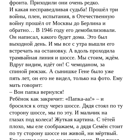
фронта. Приходили они очень редко.
И какая несправедливая судьба! Прошёл три
войны, плен, испытания, в Отечественную
войну прошёл от Москвы до Берлина и
обратно… В 1946 году его демобилизовали.
Он написал, какого будет дома. Это был
выходной день. И мы все с утра вышли его
встречать на остановку. А вдоль проходила
трамвайная линия и шоссе. Мы стоим, ждём.
Вдруг видим, идёт он! С чемоданом, за
спиной рюкзак. А сынишке Гене было уже
пять лет, он его не видел, только на фото. Ему
мать говорит:
– Вон папка вернулся!
Ребёнок как закричит: «Папка-аа!» – и
бросился к отцу через шоссе. Дядя стоял по ту
сторону шоссе, мы по эту. И мальчик на
глазах под колеса! Жуткая картина. С тётей
плохо, мы еле соображаем, а дядя Семён стоит
по ту сторону шоссе ни живой, ни мёртвый.