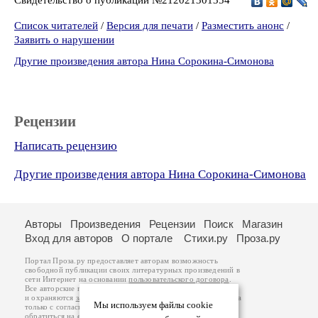
Список читателей
/
Версия для печати
/
Разместить анонс
/
Заявить о нарушении
Другие произведения автора Нина Сорокина-Симонова
Рецензии
Написать рецензию
Другие произведения автора Нина Сорокина-Симонова
Авторы
Произведения
Рецензии
Поиск
Магазин
Вход для авторов
О портале
Стихи.ру
Проза.ру
Портал Проза.ру предоставляет авторам возможность
свободной публикации своих литературных произведений в
сети Интернет на основании
пользовательского договора
.
Все авторские права на произведения принадлежат авторам
и охраняются
законом
. Перепечатка произведений возможна
Мы используем файлы cookie
только с согласия его автора, к которому вы можете
обратиться на его авторской странице. Ответственность за