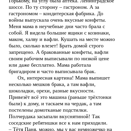
Горькому, на углу была аптека. Ленинградское
шоссе. По ту сторону – гастроном. А за
гастрономом – кондитерская фабрика. До
войны выпускала очень вкусные конфеты.
Меня мама в неучебные дни часто брала с
собой. Я видела большие ящики с козинаки,
маком, халву и вафли. Кушать на месте можно
было, сколько влезет! Брать домой строго
запрещено. А бракованные конфеты, вафли
своим рабочим выписывали по низкой цене
или даже бесплатно. Мама работала
бригадиром и часто выписывала брак.
Ох, интересная картина! Мама выпишет
несколько мешков брака, а там вафли,
шоколадки, орехи, разные вкусности.
Привезёт всё это машина (раньше трёхтонки
были) к дому, и таскаем на чердак, а там
постелены домотканые подстилки.
Полчердака засыпали вкуснятиной! Так
соседские ребятишки все к нам приходили.
– Тётя Паня, можно, мы у вас немножечко на