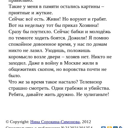
правильно.
Такие у меня в памяти остались картины –
приятные и жуткие.
Сейчас всё есть. Живи! Но воруют и грабят.
Вот на недельку тот бы приказ Хозяина!
Сразу бы поутихло. Сейчас бабки и молодёжь
по темноте ходить боятся. Дожили! Я помню
спокойное довоенное время, у нас по домам
никто не лазил. Уходишь, положишь
коромысло возле двери – хозяев нет. Никто не
заходил. Даже в войну в Москве жили в
общежитиях скопом, но воровства почти не
было.
Что же за время такое настало? Телевизор
страшно смотреть. Одни грабежи и убийства.
Ребята, давайте жить дружно. Не хулиганьте!
© Copyright:
Нина Сорокина-Симонова
, 2012
Свидетельство о публикации №212021301354