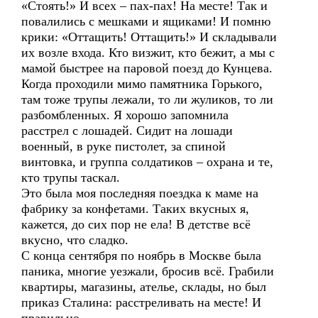
«Стоять!» И всех – пах-пах! На месте! Так и
повалились с мешками и ящиками! И помню
крики: «Оттащить! Оттащить!» И складывали
их возле входа. Кто визжит, кто бежит, а мы с
мамой быстрее на паровой поезд до Кунцева.
Когда проходили мимо памятника Горького,
там тоже трупы лежали, то ли жуликов, то ли
разбомбленных. Я хорошо запомнила
расстрел с лошадей. Сидит на лошади
военный, в руке пистолет, за спиной
винтовка, и группа солдатиков – охрана и те,
кто трупы таскал.
Это была моя последняя поездка к маме на
фабрику за конфетами. Таких вкусных я,
кажется, до сих пор не ела! В детстве всё
вкусно, что сладко.
С конца сентября по ноябрь в Москве была
паника, многие уезжали, бросив всё. Грабили
квартиры, магазины, ателье, склады, но был
приказ Сталина: расстреливать на месте! И