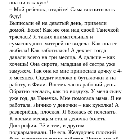
она ни в какую!
– Мой ребёнок, отдайте! Сама воспитывать
буду!
Выписали её на девятый день, привезли
домой. Боже! Как же она над своей Танечкой
тряслась! Я таких внимательных и
сумасшедших матерей не видела. Как она ее
любила! Как заботилась! А декрет тогда
давали всего на три месяца. А дальше – как
хочешь! Она сирота, младшая её сестра уже
замужем. Так она ко мне приносила дочку с 4-
х месяцев. Сцедит молоко в бутылочки и на
работу, в Фили. Восемь часов рабочий день.
Обратно неслась, как по воздуху. У меня сыну
уже год, да Танечка. Мне помогала мама. Я не
работала. Личико у девочки – как куколка! А
развернёшь, плоская. Я боялась её пеленать.
К восьми месяцам стала девочка болеть.
Дистрофия. Её и тем, и другим
подкармливали. Не ела. Желудочек плоский