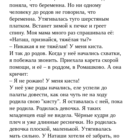
поняла, что беременна. Но ни одному
человеку до родов не говорила, что
беременна. Утягивалась туго шерстяным
платком. Встанет зимой к печке и греет
спину. Моя мама много раз спрашивала её:
«Наташ, признайся, тяжёлая ты?»
– Никакая я не тяжёлая! У меня киста.
И так до родов. Когда у неё начались схватки,
я побежала звонить. Приехала карета скорой
помощи, и её – в роддом, в Ромашково. А она
кричит:
– Я не рожаю! У меня киста!
У неё уже роды начались, еле успели до
палаты довести, как она чуть не на ходу
родила свою "кисту". Я оставалась с ней, пока
не родила. Родилась девочка. Я таких
младенцев ещё не видела. Чёрные кудри до
плеч и уже длинные реснички. Но родилась
девочка плоской, маленькой. Утягивалась
мать сильно. У Наташи хотели её забрать, но