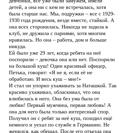
девчонки, все уже были замужем, имели
детей, а она ни с кем не встречалась, хотя
была старше нас. Мы, подружки – все с 1929-
1930 года рождения, везде вместе, стайкой. А
она всех сторонилась. Никогда не ходила в
клуб, не дружила с парнями, хотя многим
нравилась. Но она – работа, дом и больше
никуда.
Ей было уже 29 лет, когда ребята на неё
поспорили – девочка она или нет. Поспорили
на большой куш! Один красивый офицер,
Петька, говорит: «Я не я, если её не
обработаю. И весь куш – мне!»
И стал он упорно ухаживать за Наташкой. Так
красиво ухаживал, обласкивал, что она
влюбилась в него. Она без ума была от
любви! Первый мужчина, первая любовь! А
она для него была только интересный спор.
Получил он с ребят за неё куш, походил ещё
немного и уехал по службе в Германию. Не
женился, как обещал. После его отъезда она