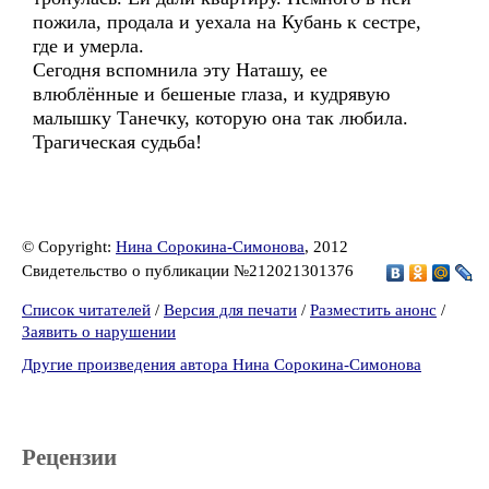
пожила, продала и уехала на Кубань к сестре,
где и умерла.
Сегодня вспомнила эту Наташу, ее
влюблённые и бешеные глаза, и кудрявую
малышку Танечку, которую она так любила.
Трагическая судьба!
© Copyright:
Нина Сорокина-Симонова
, 2012
Свидетельство о публикации №212021301376
Список читателей
/
Версия для печати
/
Разместить анонс
/
Заявить о нарушении
Другие произведения автора Нина Сорокина-Симонова
Рецензии