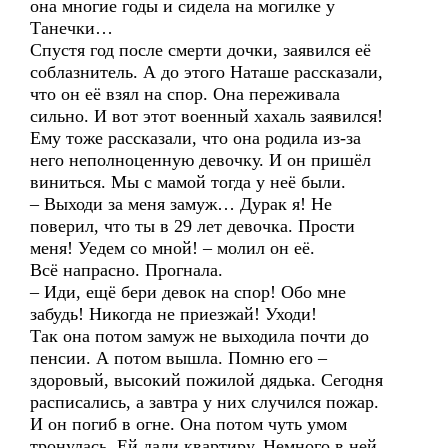
она многие годы и сидела на могилке у
Танечки…
Спустя год после смерти дочки, заявился её
соблазнитель. А до этого Наташе рассказали,
что он её взял на спор. Она переживала
сильно. И вот этот военный хахаль заявился!
Ему тоже рассказали, что она родила из-за
него неполноценную девочку. И он пришёл
виниться. Мы с мамой тогда у неё были.
– Выходи за меня замуж… Дурак я! Не
поверил, что ты в 29 лет девочка. Прости
меня! Уедем со мной! – молил он её.
Всё напрасно. Прогнала.
– Иди, ещё бери девок на спор! Обо мне
забудь! Никогда не приезжай! Уходи!
Так она потом замуж не выходила почти до
пенсии. А потом вышла. Помню его –
здоровый, высокий пожилой дядька. Сегодня
расписались, а завтра у них случился пожар.
И он погиб в огне. Она потом чуть умом
тронулась. Ей дали квартиру. Немного в ней