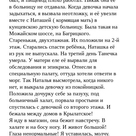
был, и пищевод плохо работал. Никак она её
в больницу не отдавала. Когда девочка начала
задыхаться, я вызвала неотложку, и её увезли
вместе с Наташей ( кормящая мать) в
кунцевскою детскую больницу. Была такая на
Можайском шоссе, на Багрицкого.
Старенькая, двухэтажная. Их положили на 2-й
этаж. Старались спасти ребёнка, Наташка её
из рук не выпускала. На третий день Танечка
умерла. У матери еле её вырвали для
обследования и эпикриза. Отнесли в
специальную палату, оттуда хотели отвезти в
морг. Так Наталья высмотрела, когда никого
нет, и выкрала девочку из покойницкой.
Положила дочурку себе за пазуху, под
больничный халат, порвала простыни и
спустилась с девочкой со второго этажа. И
бежала между домов в Крылатское!
Я иду в магазин, она бежит навстречу. В
халате и на босу ногу. И живот большой!
Глаза ненормальные! Я уставилась, молчу.