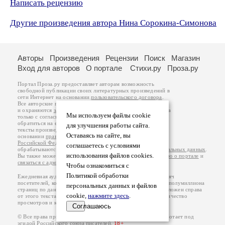
Написать рецензию
Другие произведения автора Нина Сорокина-Симонова
Авторы
Произведения
Рецензии
Поиск
Магазин
Вход для авторов
О портале
Стихи.ру
Проза.ру
Портал Проза.ру предоставляет авторам возможность
свободной публикации своих литературных произведений в
сети Интернет на основании
пользовательского договора
.
Все авторские права на произведения принадлежат авторам
и охраняются
законом
. Перепечатка произведений возможна
Мы используем файлы cookie
только с согласия его автора, к которому вы можете
обратиться на его авторской странице. Ответственность за
для улучшения работы сайта.
тексты произведений авторы несут самостоятельно на
Оставаясь на сайте, вы
основании
правил публикации
и
законодательства
Российской Федерации
. Данные пользователей
соглашаетесь с условиями
обрабатываются на основании
Политики обработки персональных данных
.
использования файлов cookies.
Вы также можете посмотреть более подробную
информацию о портале
и
связаться с администрацией
.
Чтобы ознакомиться с
Политикой обработки
Ежедневная аудитория портала Проза.ру – порядка 100 тысяч
посетителей, которые в общей сумме просматривают более полумиллиона
персональных данных и файлов
страниц по данным счетчика посещаемости, который расположен справа
cookie,
нажмите здесь
.
от этого текста. В каждой графе указано по две цифры: количество
просмотров и количество посетителей.
Соглашаюсь
© Все права принадлежат авторам, 2000-2026. Портал работает под
эгидой
Российского союза писателей
.
18+