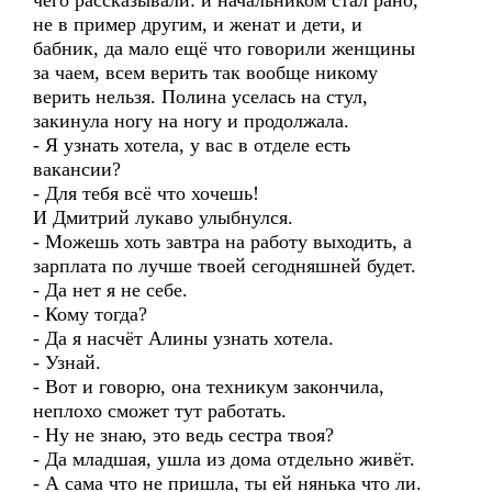
чего рассказывали: и начальником стал рано,
не в пример другим, и женат и дети, и
бабник, да мало ещё что говорили женщины
за чаем, всем верить так вообще никому
верить нельзя. Полина уселась на стул,
закинула ногу на ногу и продолжала.
- Я узнать хотела, у вас в отделе есть
вакансии?
- Для тебя всё что хочешь!
И Дмитрий лукаво улыбнулся.
- Можешь хоть завтра на работу выходить, а
зарплата по лучше твоей сегодняшней будет.
- Да нет я не себе.
- Кому тогда?
- Да я насчёт Алины узнать хотела.
- Узнай.
- Вот и говорю, она техникум закончила,
неплохо сможет тут работать.
- Ну не знаю, это ведь сестра твоя?
- Да младшая, ушла из дома отдельно живёт.
- А сама что не пришла, ты ей нянька что ли.