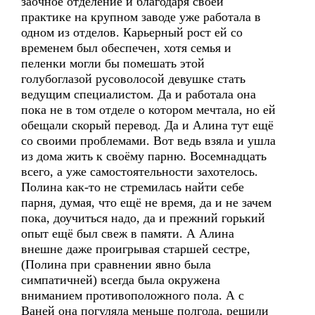
заочное отделение и благодаря своей
практике на крупном заводе уже работала в
одном из отделов. Карьерный рост ей со
временем был обеспечен, хотя семья и
пеленки могли бы помешать этой
голубоглазой русоволосой девушке стать
ведущим специалистом. Да и работала она
пока не в том отделе о котором мечтала, но ей
обещали скорый перевод. Да и Алина тут ещё
со своими проблемами. Вот ведь взяла и ушла
из дома жить к своёму парню. Восемнадцать
всего, а уже самостоятельности захотелось.
Полина как-то не стремилась найти себе
парня, думая, что ещё не время, да и не зачем
пока, доучиться надо, да и прежний горький
опыт ещё был свеж в памяти. А Алина
внешне даже проигрывая старшей сестре,
(Полина при сравнении явно была
симпатичней) всегда была окружена
вниманием противоположного пола. А с
Ваней она погуляла меньше полгода, решили