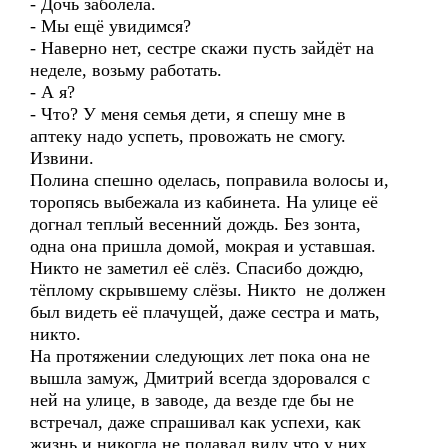
- Дочь заболела.
- Мы ещё увидимся?
- Наверно нет, сестре скажи пусть зайдёт на
неделе, возьму работать.
- А я?
- Что? У меня семья дети, я спешу мне в
аптеку надо успеть, провожать не смогу.
Извини.
Полина спешно оделась, поправила волосы и,
торопясь выбежала из кабинета. На улице её
догнал теплый весенний дождь. Без зонта,
одна она пришла домой, мокрая и уставшая.
Никто не заметил её слёз. Спасибо дождю,
тёплому скрывшему слёзы. Никто не должен
был видеть её плачущей, даже сестра и мать,
никто.
На протяжении следующих лет пока она не
вышла замуж, Дмитрий всегда здоровался с
ней на улице, в заводе, да везде где бы не
встречал, даже спрашивал как успехи, как
жизнь и никогда не подавал виду что у них