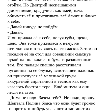
отойти. Но Дмитрий неспешащими
движениями, крадучись как змей, начал
обнимать её и притягивать всё ближе и ближе
к себе.
- Давай никуда не пойдём.
- Давай.
И он прижал её к себе, целуя губы, щеки,
шею. Она тоже прижалась к нему, не
отталкивая и отзываясь на его ласки. Затем он
посадил её на стол для совещаний смахнув
рукой на пол какие-то бумаги разложенные
там. Его пальцы спешно расстегивали
пуговицы на её блузке, вспотевшей ладонью
он прикоснулся её маленькой груди
аккуратной спрятанной в тесном как ему
казалось бюстгальтере. Ещё минута и они
легли на стол.
- Дима не надо! Зачем тебе?! Не надо, прошу.
Шептала Полина боясь что если будет громко
говорит кто-нибудь услышит и застанет их