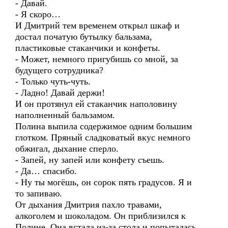
- Давай.
- Я скоро…
И Дмитрий тем временем открыл шкаф и
достал початую бутылку бальзама,
пластиковые стаканчики и конфеты.
- Может, немного пригубишь со мной, за
будущего сотрудника?
- Только чуть-чуть.
- Ладно! Давай держи!
И он протянул ей стаканчик наполовину
наполненный бальзамом.
Полина выпила содержимое одним большим
глотком. Пряный сладковатый вкус немного
обжигал, дыхание сперло.
- Запей, ну запей или конфету съешь.
- Да… спасибо.
- Ну ты могёшь, он сорок пять градусов. Я и
то запиваю.
От дыхания Дмитрия пахло травами,
алкоголем и шоколадом. Он приблизился к
Полине. Она встала из-за стола и попыталась