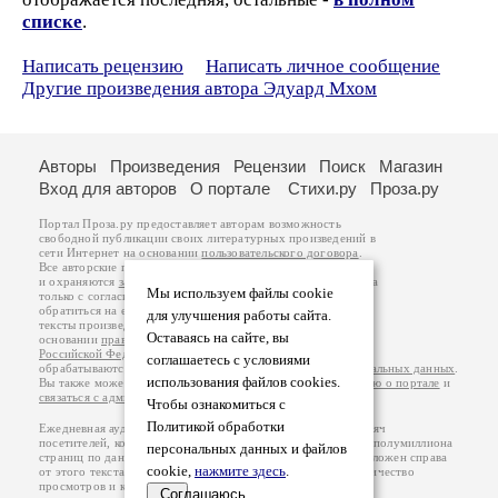
списке
.
Написать рецензию
Написать личное сообщение
Другие произведения автора Эдуард Мхом
Авторы
Произведения
Рецензии
Поиск
Магазин
Вход для авторов
О портале
Стихи.ру
Проза.ру
Портал Проза.ру предоставляет авторам возможность
свободной публикации своих литературных произведений в
сети Интернет на основании
пользовательского договора
.
Все авторские права на произведения принадлежат авторам
и охраняются
законом
. Перепечатка произведений возможна
Мы используем файлы cookie
только с согласия его автора, к которому вы можете
обратиться на его авторской странице. Ответственность за
для улучшения работы сайта.
тексты произведений авторы несут самостоятельно на
Оставаясь на сайте, вы
основании
правил публикации
и
законодательства
Российской Федерации
. Данные пользователей
соглашаетесь с условиями
обрабатываются на основании
Политики обработки персональных данных
.
использования файлов cookies.
Вы также можете посмотреть более подробную
информацию о портале
и
связаться с администрацией
.
Чтобы ознакомиться с
Политикой обработки
Ежедневная аудитория портала Проза.ру – порядка 100 тысяч
посетителей, которые в общей сумме просматривают более полумиллиона
персональных данных и файлов
страниц по данным счетчика посещаемости, который расположен справа
cookie,
нажмите здесь
.
от этого текста. В каждой графе указано по две цифры: количество
просмотров и количество посетителей.
Соглашаюсь