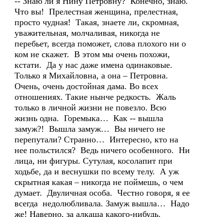
-- Знаю ли я Нину Петровну? Конечно, знаю.
Что вы! Прелестная женщина, прелестная,
просто чудная! Такая, знаете ли, скромная,
уважительная, молчаливая, никогда не
перебьет, всегда поможет, слова плохого ни о
ком не скажет. В этом мы очень похожи,
кстати. Да у нас даже имена одинаковые.
Только я Михайловна, а она – Петровна.
Очень, очень достойная дама. Во всех
отношениях. Такие нынче редкость. Жаль
только в личной жизни не повезло. Всю
жизнь одна. Горемыка… Как -- вышла
замуж?! Вышла замуж… Вы ничего не
перепутали? Странно… Интересно, кто на
нее польстился? Ведь ничего особенного. Ни
лица, ни фигуры. Сутулая, косолапит при
ходьбе, да и веснушки по всему телу. А уж
скрытная какая – никогда не поймешь, о чем
думает. Двуличная особа. Честно говоря, я ее
всегда недолюбливала. Замуж вышла… Надо
же! Наверно, за алкаша какого-нибудь.