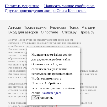
Написать рецензию
Написать личное сообщение
Другие произведения автора Ольга Клионская
Авторы
Произведения
Рецензии
Поиск
Магазин
Вход для авторов
О портале
Стихи.ру
Проза.ру
Портал Проза.ру предоставляет авторам возможность
свободной публикации своих литературных произведений в
сети Интернет на основании
пользовательского договора
.
Все авторские права на произведения принадлежат авторам
и охраняются
законом
. Перепечатка произведений возможна
Мы используем файлы cookie
только с согласия его автора, к которому вы можете
обратиться на его авторской странице. Ответственность за
для улучшения работы сайта.
тексты произведений авторы несут самостоятельно на
Оставаясь на сайте, вы
основании
правил публикации
и
законодательства
Российской Федерации
. Данные пользователей
соглашаетесь с условиями
обрабатываются на основании
Политики обработки персональных данных
.
использования файлов cookies.
Вы также можете посмотреть более подробную
информацию о портале
и
связаться с администрацией
.
Чтобы ознакомиться с
Политикой обработки
Ежедневная аудитория портала Проза.ру – порядка 100 тысяч
посетителей, которые в общей сумме просматривают более полумиллиона
персональных данных и файлов
страниц по данным счетчика посещаемости, который расположен справа
cookie,
нажмите здесь
.
от этого текста. В каждой графе указано по две цифры: количество
просмотров и количество посетителей.
Соглашаюсь
© Все права принадлежат авторам, 2000-2026. Портал работает под
эгидой
Российского союза писателей
.
18+