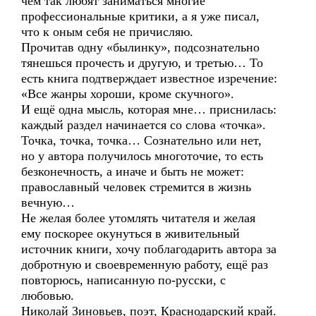
чем так любят заниматься многие
профессиональные критики, а я уже писал,
что к оным себя не причисляю.
Прочитав одну «былинку», подсознательно
тянешься прочесть и другую, и третью… То
есть книга подтверждает известное изречение:
«Все жанры хороши, кроме скучного».
И ещё одна мысль, которая мне… приснилась:
каждый раздел начинается со слова «точка».
Точка, точка, точка… Сознательно или нет,
но у автора получилось многоточие, то есть
безконечность, а иначе и быть не может:
православный человек стремится в жизнь
вечную…
Не желая более утомлять читателя и желая
ему поскорее окунуться в живительный
источник книги, хочу поблагодарить автора за
добротную и своевременную работу, ещё раз
повторюсь, написанную по-русски, с
любовью.
Николай Зиновьев, поэт, Краснодарский край.