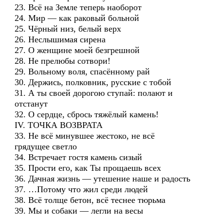
23. Всё на Земле теперь наоборот
24. Мир — как раковый больной
25. Чёрный низ, белый верх
26. Неслышимая сирена
27. О женщине моей безгрешной
28. Не прелюбы сотвори!
29. Вольному воля, спасённому рай
30. Держись, полковник, русские с тобой
31. А ты своей дорогою ступай: полают и
отстанут
32. О сердце, сбрось тяжёлый камень!
IV. ТОЧКА ВОЗВРАТА
33. Не всё минувшее жестоко, не всё
грядущее светло
34. Встречает гостя камень сизый
35. Прости его, как Ты прощаешь всех
36. Дачная жизнь — утешение наше и радость
37. …Потому что жил среди людей
38. Всё толще бетон, всё теснее тюрьма
39. Мы и собаки — легли на весы