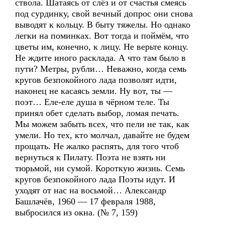
ствола. Шатаясь от слёз и от счастья смеясь
под сурдинку, свой вечный допрос они снова
выводят к кольцу. В быту тяжелы. Но однако
легки на поминках. Вот тогда и поймём, что
цветы им, конечно, к лицу. Не верьте концу.
Не ждите иного расклада. А что там было в
пути? Метры, рубли… Неважно, когда семь
кругов безпокойного лада позволят идти,
наконец не касаясь земли. Ну вот, ты —
поэт… Еле-еле душа в чёрном теле. Ты
принял обет сделать выбор, ломая печать.
Мы можем забыть всех, что пели не так, как
умели. Но тех, кто молчал, давайте не будем
прощать. Не жалко распять, для того чтоб
вернуться к Пилату. Поэта не взять ни
тюрьмой, ни сумой. Короткую жизнь. Семь
кругов безпокойного лада Поэты идут. И
уходят от нас на восьмой… Александр
Башлачёв, 1960 — 17 февраля 1988,
выбросился из окна. (№ 7, 159)