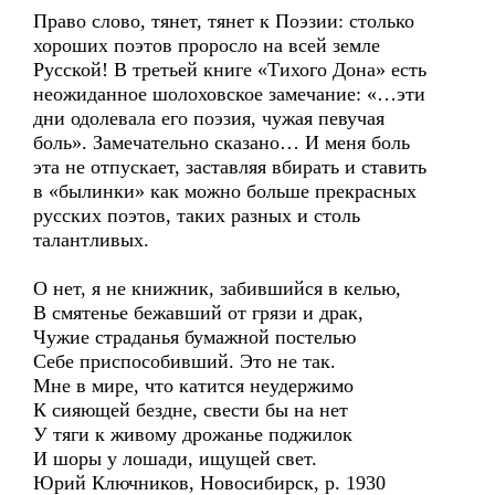
Право слово, тянет, тянет к Поэзии: столько
хороших поэтов проросло на всей земле
Русской! В третьей книге «Тихого Дона» есть
неожиданное шолоховское замечание: «…эти
дни одолевала его поэзия, чужая певучая
боль». Замечательно сказано… И меня боль
эта не отпускает, заставляя вбирать и ставить
в «былинки» как можно больше прекрасных
русских поэтов, таких разных и столь
талантливых.
О нет, я не книжник, забившийся в келью,
В смятенье бежавший от грязи и драк,
Чужие страданья бумажной постелью
Себе приспособивший. Это не так.
Мне в мире, что катится неудержимо
К сияющей бездне, свести бы на нет
У тяги к живому дрожанье поджилок
И шоры у лошади, ищущей свет.
Юрий Ключников, Новосибирск, р. 1930