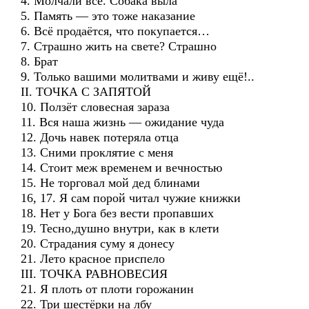
4. Молчали все. Собака выла
5. Память — это тоже наказание
6. Всё продаётся, что покупается…
7. Страшно жить на свете? Страшно
8. Брат
9. Только вашими молитвами и живу ещё!..
II. ТОЧКА С ЗАПЯТОЙ
10. Ползёт словесная зараза
11. Вся наша жизнь — ожидание чуда
12. Дочь навек потеряла отца
13. Сними проклятие с меня
14. Стоит меж временем и вечностью
15. Не торговал мой дед блинами
16, 17. Я сам порой читал чужие книжки
18. Нет у Бога без вести пропавших
19. Тесно,душно внутри, как в клети
20. Страдания суму я донесу
21. Лето красное приспело
III. ТОЧКА РАВНОВЕСИЯ
21. Я плоть от плоти горожанин
22. Три шестёрки на лбу