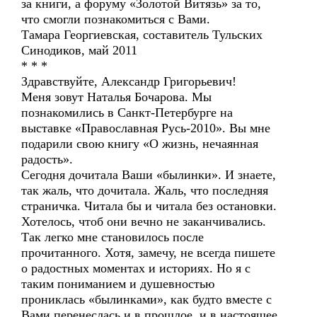
за книги, а форуму «Золотой Витязь» за то,
что смогли познакомиться с Вами.
Тамара Георгиевская, составитель Тульских
Синодиков, май 2011
* * *
Здравствуйте, Александр Григорьевич!
Меня зовут Наталья Бочарова. Мы
познакомились в Санкт-Петербурге на
выставке «Православная Русь-2010». Вы мне
подарили свою книгу «О жизнь, нечаянная
радость».
Сегодня дочитала Ваши «былинки». И знаете,
так жаль, что дочитала. Жаль, что последняя
страничка. Читала бы и читала без остановки.
Хотелось, чтоб они вечно не заканчивались.
Так легко мне становилось после
прочитанного. Хотя, замечу, не всегда пишете
о радостных моментах и историях. Но я с
таким пониманием и душевностью
прониклась «былинками», как будто вместе с
Вами перенеслась и в прошлое, и в настоящее