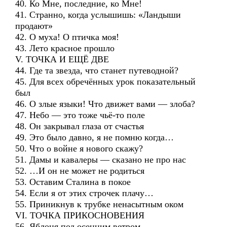
40. Ко Мне, последние, ко Мне!
41. Странно, когда услышишь: «Ландыши
продают»
42. О муха! О птичка моя!
43. Лето красное прошло
V. ТОЧКА И ЕЩЁ ДВЕ
44. Где та звезда, что станет путеводной?
45. Для всех обречённых урок показательный
был
46. О злые языки! Что движет вами — злоба?
47. Небо — это тоже чьё-то поле
48. Он закрывал глаза от счастья
49. Это было давно, я не помню когда…
50. Что о войне я нового скажу?
51. Дамы и кавалеры — сказано не про нас
52. …И он не может не родиться
53. Оставим Сталина в покое
54. Если я от этих строчек плачу…
55. Приникнув к трубке ненасытным оком
VI. ТОЧКА ПРИКОСНОВЕНИЯ
56. Яблоня под осенним ветром