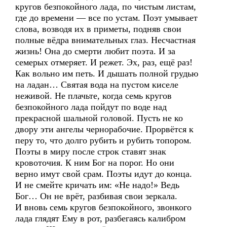
кругов безпокойного лада, по чистым листам,
где до времени — все по устам. Поэт умывает
слова, возводя их в приметы, подняв свои
полные вёдра внимательных глаз. Несчастная
жизнь! Она до смерти любит поэта. И за
семерых отмеряет. И режет. Эх, раз, ещё раз!
Как вольно им петь. И дышать полной грудью
на ладан… Святая вода на пустом киселе
неживой. Не плачьте, когда семь кругов
безпокойного лада пойдут по воде над
прекрасной шальной головой. Пусть не ко
двору эти ангелы чернорабочие. Прорвётся к
перу то, что долго рубить и рубить топором.
Поэты в миру после строк ставят знак
кровоточия. К ним Бог на порог. Но они
верно имут свой срам. Поэты идут до конца.
И не смейте кричать им: «Не надо!» Ведь
Бог… Он не врёт, разбивая свои зеркала.
И вновь семь кругов безпокойного, звонкого
лада глядят Ему в рот, разбегаясь калибром