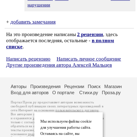
нарушении
+
добавить замечания
На это произведение написаны
2 рецензии
, здесь
отображается последняя, остальные -
в полном
списке
.
Написать рецензию
Написать личное сообщение
Другие произведения автора Алексей Мальцев
Авторы
Произведения
Рецензии
Поиск
Магазин
Вход для авторов
О портале
Стихи.ру
Проза.ру
Портал Проза.ру предоставляет авторам возможность
свободной публикации своих литературных произведений в
сети Интернет на основании
пользовательского договора
.
Все авторские права на произведения принадлежат авторам
и охраняются
законом
. Перепечатка произведений возможна
Мы используем файлы cookie
только с согласия его автора, к которому вы можете
обратиться на его авторской странице. Ответственность за
для улучшения работы сайта.
тексты произведений авторы несут самостоятельно на
Оставаясь на сайте, вы
основании
правил публикации
и
законодательства