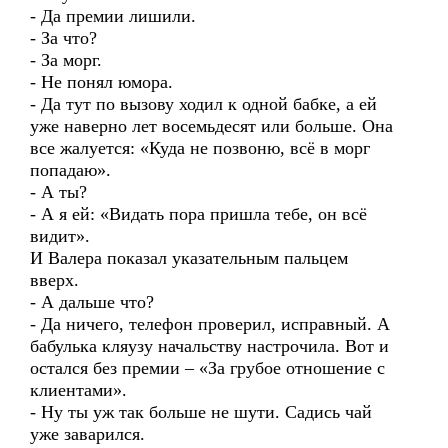
- Да премии лишили.
- За что?
- За морг.
- Не понял юмора.
- Да тут по вызову ходил к одной бабке, а ей
уже наверно лет восемьдесят или больше. Она
все жалуется: «Куда не позвоню, всё в морг
попадаю».
- А ты?
- А я ей: «Видать пора пришла тебе, он всё
видит».
И Валера показал указательным пальцем
вверх.
- А дальше что?
- Да ничего, телефон проверил, исправный. А
бабулька кляузу начальству настрочила. Вот и
остался без премии – «За грубое отношение с
клиентами».
- Ну ты уж так больше не шути. Садись чай
уже заварился.