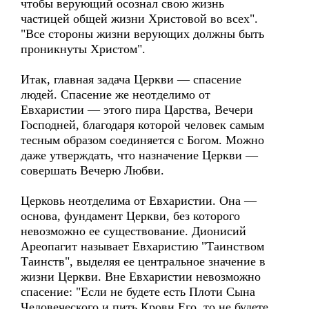
чтобы верующий осознал свою жизнь
частицей общей жизни Христовой во всех".
"Все стороны жизни верующих должны быть
проникнуты Христом".
Итак, главная задача Церкви — спасение
людей. Спасение же неотделимо от
Евхаристии — этого пира Царства, Вечери
Господней, благодаря которой человек самым
тесным образом соединяется с Богом. Можно
даже утверждать, что назначение Церкви —
совершать Вечерю Любви.
Церковь неотделима от Евхаристии. Она —
основа, фундамент Церкви, без которого
невозможно ее существование. Дионисий
Ареопагит называет Евхаристию "Таинством
Таинств", выделяя ее центральное значение в
жизни Церкви. Вне Евхаристии невозможно
спасение: "Если не будете есть Плоти Сына
Человеческого и пить Крови Его, то не будете