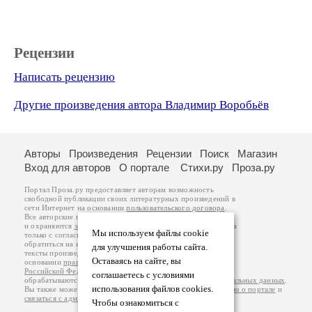
Рецензии
Написать рецензию
Другие произведения автора Владимир Воробьёв
Авторы
Произведения
Рецензии
Поиск
Магазин
Вход для авторов
О портале
Стихи.ру
Проза.ру
Портал Проза.ру предоставляет авторам возможность
свободной публикации своих литературных произведений в
сети Интернет на основании
пользовательского договора
.
Все авторские права на произведения принадлежат авторам
и охраняются
законом
. Перепечатка произведений возможна
Мы используем файлы cookie
только с согласия его автора, к которому вы можете
обратиться на его авторской странице. Ответственность за
для улучшения работы сайта.
тексты произведений авторы несут самостоятельно на
Оставаясь на сайте, вы
основании
правил публикации
и
законодательства
Российской Федерации
. Данные пользователей
соглашаетесь с условиями
обрабатываются на основании
Политики обработки персональных данных
.
использования файлов cookies.
Вы также можете посмотреть более подробную
информацию о портале
и
связаться с администрацией
.
Чтобы ознакомиться с