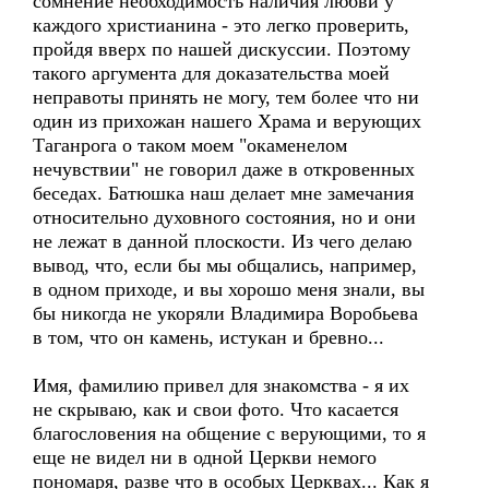
сомнение необходимость наличия любви у
каждого христианина - это легко проверить,
пройдя вверх по нашей дискуссии. Поэтому
такого аргумента для доказательства моей
неправоты принять не могу, тем более что ни
один из прихожан нашего Храма и верующих
Таганрога о таком моем "окаменелом
нечувствии" не говорил даже в откровенных
беседах. Батюшка наш делает мне замечания
относительно духовного состояния, но и они
не лежат в данной плоскости. Из чего делаю
вывод, что, если бы мы общались, например,
в одном приходе, и вы хорошо меня знали, вы
бы никогда не укоряли Владимира Воробьева
в том, что он камень, истукан и бревно...
Имя, фамилию привел для знакомства - я их
не скрываю, как и свои фото. Что касается
благословения на общение с верующими, то я
еще не видел ни в одной Церкви немого
пономаря, разве что в особых Церквах... Как я