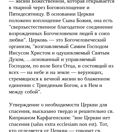
— жизни Божественной, которая открывается
в тварной через Боговоплощение и
Пятидесятницу. В основании Церкви
положено воплощение Сына Божия, она есть
"сверхъестественное благодатное соединение
возрожденных Богочеловеком людей в союз
любви". Церковь — это Богочеловеческий
организм, "возглавляемый Самим Господом
Иисусом Христом и одушевляемый Святым
Духом, …основанный и управляемый
Господом, по воле Бога Отца, и состоящий из
всех — на небе и на земле — верующих,
стремящихся к вечной жизни во блаженном
единении с Триединым Богом, а в Нем и
между собой".
Утверждение о необходимости Церкви для
спасения, высказано твердо и решительно св.
Киприаном Карфагенским: "вне Церкви нет
спасения (salus extra ecclesiam non est). Тот,
кто отделяется от Церкви,— говорит св.