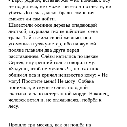
- Барс, родной, вставай же! – но понимал, псу
не подняться, не сможет он его ни отнести, ни
убить. До села далеко, брали сомнения,
сможет ли сам дойти.
Шелестели осенние деревья опадающей
листвой, шуршала тихим шёпотом сена
трава. Тайга жила своей жизнью, она
угомонила гуляку-ветер, ибо на жухлой
поляне плакали два друга перед
расставанием. Слёзы катились по щекам
Сергея, внутренний голос говорил ему:
«Задуши, чтоб не мучился!», но охотник
обнимал пса и кричал неизвестно кому: « Не
могу! Простите меня! Не могу! Собака
понимала, и скупые слёзы по одной
скатывались по истерзанной морде. Наконец,
человек встал и, не оглядываясь, побрёл к
лесу.
Прошло три месяца, как он пошёл на