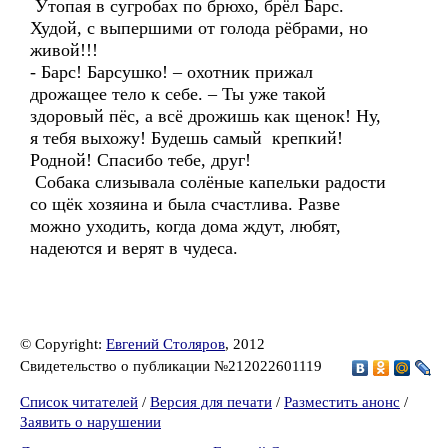
Утопая в сугробах по брюхо, брёл Барс.
Худой, с выпершими от голода рёбрами, но
живой!!!
- Барс! Барсушко! – охотник прижал
дрожащее тело к себе. – Ты уже такой
здоровый пёс, а всё дрожишь как щенок! Ну,
я тебя выхожу! Будешь самый крепкий!
Родной! Спасибо тебе, друг!
Собака слизывала солёные капельки радости
со щёк хозяина и была счастлива. Разве
можно уходить, когда дома ждут, любят,
надеются и верят в чудеса.
© Copyright:
Евгений Столяров
, 2012
Свидетельство о публикации №212022601119
Список читателей
/
Версия для печати
/
Разместить анонс
/
Заявить о нарушении