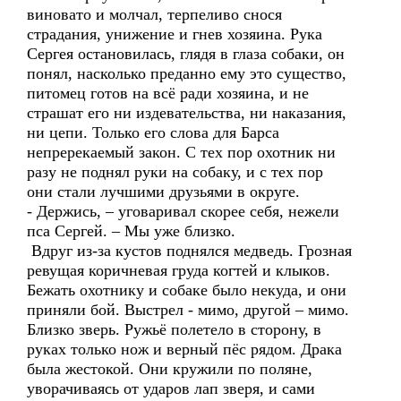
виновато и молчал, терпеливо снося
страдания, унижение и гнев хозяина. Рука
Сергея остановилась, глядя в глаза собаки, он
понял, насколько преданно ему это существо,
питомец готов на всё ради хозяина, и не
страшат его ни издевательства, ни наказания,
ни цепи. Только его слова для Барса
непререкаемый закон. С тех пор охотник ни
разу не поднял руки на собаку, и с тех пор
они стали лучшими друзьями в округе.
- Держись, – уговаривал скорее себя, нежели
пса Сергей. – Мы уже близко.
Вдруг из-за кустов поднялся медведь. Грозная
ревущая коричневая груда когтей и клыков.
Бежать охотнику и собаке было некуда, и они
приняли бой. Выстрел - мимо, другой – мимо.
Близко зверь. Ружьё полетело в сторону, в
руках только нож и верный пёс рядом. Драка
была жестокой. Они кружили по поляне,
уворачиваясь от ударов лап зверя, и сами