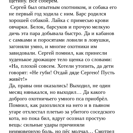
щетину. Всё соберём.
Сергей был опытным охотником, и собака его
не первый год ходила с ним. Барс родился
хорошей собакой. Лайка с примесью крови
овчарки. Белок, барсуков и прочую мелкую
дичь эта пара добывала быстро. Да и кабанов
с самками и поросятами ловили в ловушки,
загоняли умно, и многие охотники им
завидовали. Сергей помнил, как принесли
худенькое дрожащее тело щенка со словами:
«На, плохой совсем. Хотели утопить, да дети
говорят: «Не губи! Отдай дяде Сергею! Пусть
живёт!»
Да, правы они оказались! Выходил, не один
месяц нянькался, но выходил… Да какого
доброго охотничьего умного пса приобрёл.
Помнил, как разозлился на него и в пьяном
угаре отхлестал плетью за убитого соседского
кота, но пока бил, вдруг осознал простую
вещь: сильные удары причиняли
неимоверную боль, но пёс молчал… Смотрел