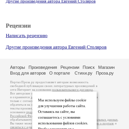
Другие произведения автора Евгений Столяров
Рецензии
Написать рецензию
Другие произведения автора Евгений Столяров
Авторы
Произведения
Рецензии
Поиск
Магазин
Вход для авторов
О портале
Стихи.ру
Проза.ру
Портал Проза.ру предоставляет авторам возможность
свободной публикации своих литературных произведений в
сети Интернет на основании
пользовательского договора
.
Все авторские права на произведения принадлежат авторам
и охраняются
законом
. Перепечатка произведений возможна
Мы используем файлы cookie
только с согласия его автора, к которому вы можете
обратиться на его авторской странице. Ответственность за
для улучшения работы сайта.
тексты произведений авторы несут самостоятельно на
Оставаясь на сайте, вы
основании
правил публикации
и
законодательства
Российской Федерации
. Данные пользователей
соглашаетесь с условиями
обрабатываются на основании
Политики обработки персональных данных
.
использования файлов cookies.
Вы также можете посмотреть более подробную
информацию о портале
и
связаться с администрацией
.