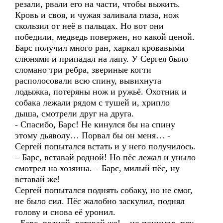
резали, рвали его на части, чтобы выжить.
Кровь и своя, и чужая заливала глаза, нож
скользил от неё в пальцах. Но вот они
победили, медведь повержен, но какой ценой.
Барс получил много ран, харкал кровавыми
слюнями и припадал на лапу. У Сергея было
сломано три ребра, звериные когти
располосовали всю спину, вывихнута
лодыжка, потеряны нож и ружьё. Охотник и
собака лежали рядом с тушей и, хрипло
дыша, смотрели друг на друга.
- Спасибо, Барс! Не кинулся бы на спину
этому дьяволу… Порвал бы он меня… -
Сергей попытался встать и у него получилось.
– Барс, вставай родной! Но пёс лежал и уныло
смотрел на хозяина. – Барс, милый пёс, ну
вставай же!
Сергей попытался поднять собаку, но не смог,
не было сил. Пёс жалобно заскулил, поднял
голову и снова её уронил.