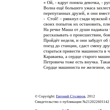
« Ой, - вдруг поняла девочка, - р
Волна ещё большего ужаса захлест
перепуганных друзей, и они вмест
- Стой! – рявкнул сзади мужской 
своих попыток их остановить, плю
На речке Маша от души надавала т
рассказывать о происшествии, боя
Пройдёт неделя, и они забудут об 
поезд до станции, сдаст смену др
стараться привести машиниста в 
Караваева, а сердце старого машин
Петровича тоже есть внучка. Такая
Сердце машиниста не железное, он
© Copyright:
Евгений Столяров
, 2012
Свидетельство о публикации №21202260114