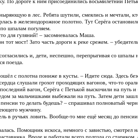
ку. По дороге к ним присоединились восьмилетний Петьк
ныряющую в лес. Ребята шутили, смеялись и мечтали, кто
рлась в железнодорожное полотно. Тут Серёга остановил
 по шпалам погуляем.
сто для гуляний! – засомневалась Маша.
он тот мост! Зато часть дороги к реке срежем. – убедител
согласились и, дети, неспешно, перепрыгивая со шпалы 
я поезда.
сошёл с полотна пониже в кусты. – Идите сюда. Здесь без
 сердца слушали грохот проходящих вагонов, что-то орали
 последний вагон, Серёга с Петькой выскочили на путь и
дом за мальчишками выбежали на путь. Затем дети зашли
а пенсии то делать будешь? – спрашивал полноватый чер
сеющего мужчину.
рель в ручьях ловить. Вообще-то мне ещё месяц до пенсии
валась. Помощник искоса, немного с завистью, смотрел 
ставника. Вроде и работали всего полгода со стариком, 