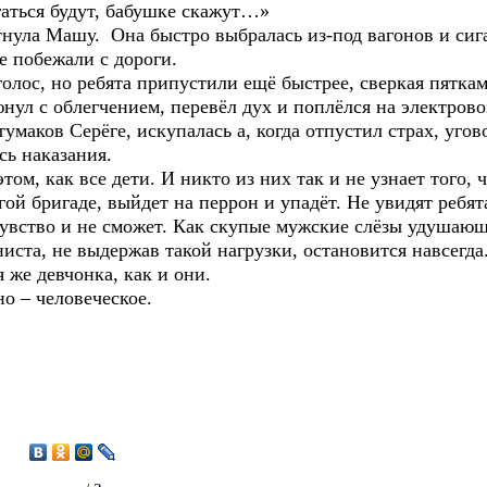
угаться будут, бабушке скажут…»
нула Машу. Она быстро выбралась из-под вагонов и сига
е побежали с дороги.
голос, но ребята припустили ещё быстрее, сверкая пятка
нул с облегчением, перевёл дух и поплёлся на электрово
умаков Серёге, искупалась а, когда отпустил страх, угов
сь наказания.
этом, как все дети. И никто из них так и не узнает того
угой бригаде, выйдет на перрон и упадёт. Не увидят ребя
чувство и не сможет. Как скупые мужские слёзы удушаю
иста, не выдержав такой нагрузки, остановится навсегда.
 же девчонка, как и они.
о – человеческое.
2