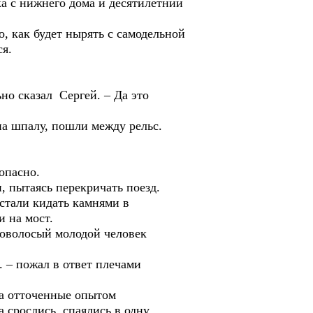
а с нижнего дома и десятилетний
, как будет нырять с самодельной
ся.
ьно сказал Сергей. – Да это
на шпалу, пошли между рельс.
опасно.
, пытаясь перекричать поезд.
 стали кидать камнями в
 на мост.
новолосый молодой человек
. – пожал в ответ плечами
на отточенные опытом
а срослись, спаялись в одну