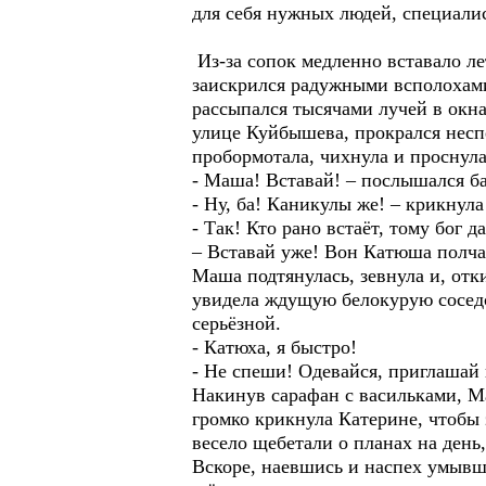
для себя нужных людей, специалис
Из-за сопок медленно вставало ле
заискрился радужными всполохами 
рассыпался тысячами лучей в окна
улице Куйбышева, прокрался несп
пробормотала, чихнула и проснула
- Маша! Вставай! – послышался б
- Ну, ба! Каникулы же! – крикнул
- Так! Кто рано встаёт, тому бог 
– Вставай уже! Вон Катюша полчас
Маша подтянулась, зевнула и, отк
увидела ждущую белокурую соседс
серьёзной.
- Катюха, я быстро!
- Не спеши! Одевайся, приглашай 
Накинув сарафан с васильками, М
громко крикнула Катерине, чтобы 
весело щебетали о планах на день
Вскоре, наевшись и наспех умывш