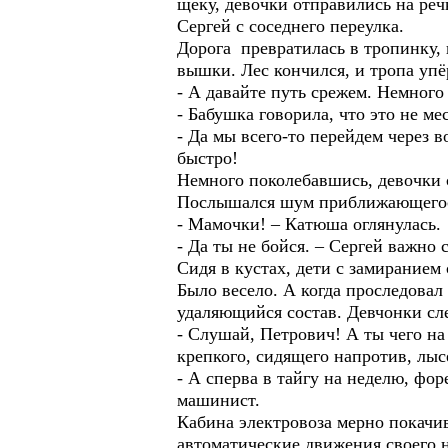
щёку, девочки отправились на реч
Сергей с соседнего переулка.
Дорога превратилась в тропинку, 
вышки. Лес кончился, и тропа упё
- А давайте путь срежем. Немного
- Бабушка говорила, что это не ме
- Да мы всего-то перейдем через в
быстро!
Немного поколебавшись, девочки 
Послышался шум приближающегос
- Мамочки! – Катюша оглянулась.
- Да ты не бойся. – Сергей важно 
Сидя в кустах, дети с замиранием
Было весело. А когда проследовал
удаляющийся состав. Девчонки сле
- Слушай, Петрович! А ты чего н
крепкого, сидящего напротив, лы
- А сперва в тайгу на неделю, фо
машинист.
Кабина электровоза мерно покачи
автоматические движения своего на