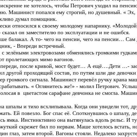
 искренне не хотелось, чтобы Петрович уходил на пенси
ю. Машинист попался ему строгий, но душевный. « Эх, у
оскливо думал помощник.
ечески относился к своему молодому напарнику. «Молодо
- сказал он заместителю по эксплуатации и не ошибся.
чше балакал. А то- чего на пенсии, чего на пенсии… Сам
ощник, - Впереди встречный.
 с зелёными электровозами обменялись громкими гудкам
хот пролетающих мимо вагонов.
 впереди, после кривой, мост будет… А ещё….Дети …- зао
ил другой проходящий состав, по путям шли две девочки
ер громкого сигнала. Машинист перевёл ручку крана ма
срабатывать. « Оглянитесь же!» - молил Петрович. Услыш
волосая в цветастом сарафане девчонка не смогла. Машин
а шпалы и тихо всхлипывала. Когда они увидели тот, дру
жать. Ей повезло. Бог спас её. Споткнувшись о шпалу, де
ась ямка. Инстинктивно она вытянулась вдоль рельс. И ту
, жуткий скрежет бил по нервам. Маше хотелось встать, н
дин глаз, затем второй. Вагоны стояли. Недалеко захруст