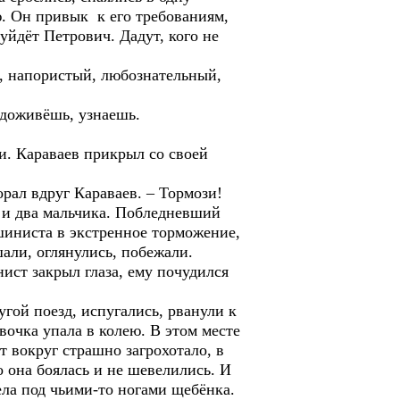
ю. Он привык к его требованиям,
йдёт Петрович. Дадут, кого не
й, напористый, любознательный,
 доживёшь, узнаешь.
и. Караваев прикрыл со своей
рал вдруг Караваев. – Тормози!
 и два мальчика. Побледневший
шиниста в экстренное торможение,
али, оглянулись, побежали.
ист закрыл глаза, ему почудился
гой поезд, испугались, рванули к
вочка упала в колею. В этом месте
т вокруг страшно загрохотало, в
о она боялась и не шевелились. И
ела под чьими-то ногами щебёнка.