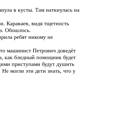
нула в кусты. Там наткнулась на
ми. Караваев, видя тщетность
з. Обошлось.
орила ребят никому не
, что машинист Петрович доведёт
та, как бледный помощник будет
щими приступами будут душить
 Не могли эти дети знать, что у