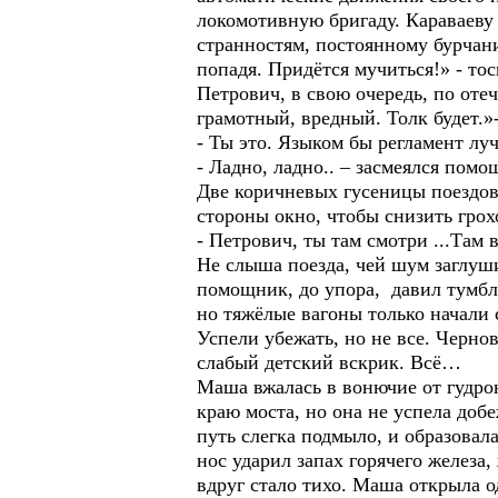
локомотивную бригаду. Караваеву
странностям, постоянному бурчани
попадя. Придётся мучиться!» - т
Петрович, в свою очередь, по от
грамотный, вредный. Толк будет.»
- Ты это. Языком бы регламент лу
- Ладно, ладно.. – засмеялся пом
Две коричневых гусеницы поездов
стороны окно, чтобы снизить гро
- Петрович, ты там смотри ...Там
Не слыша поезда, чей шум заглуш
помощник, до упора, давил тумбл
но тяжёлые вагоны только начали 
Успели убежать, но не все. Черно
слабый детский вскрик. Всё…
Маша вжалась в вонючие от гудрон
краю моста, но она не успела добе
путь слегка подмыло, и образовал
нос ударил запах горячего железа
вдруг стало тихо. Маша открыла о