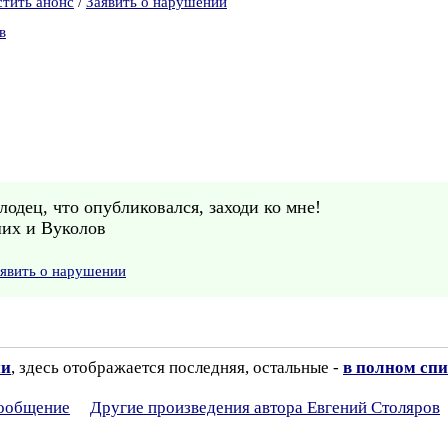
стить анонс
/
Заявить о нарушении
в
дец, что опубликовался, заходи ко мне!
ших и Вуколов
явить о нарушении
ии
, здесь отображается последняя, остальные -
в полном спи
сообщение
Другие произведения автора Евгений Столяров