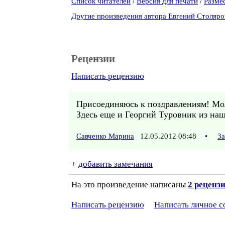
Список читателей
/
Версия для печати
/
Разме
Другие произведения автора Евгений Столяро
Рецензии
Написать рецензию
Присоединяюсь к поздравлениям! Моло
Здесь еще и Георгий Туровник из на
Савченко Марина
12.05.2012 08:48
•
За
+
добавить замечания
На это произведение написаны
2 реценз
Написать рецензию
Написать личное 