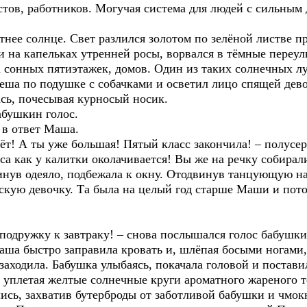
тов, работников. Могучая система для людей с сильным 
тнее солнце. Свет разлился золотом по зелёной листве 
на капельках утренней росы, ворвался в тёмные переулк
 сонных пятиэтажек, домов. Один из таких солнечных лу
еша по подушке с собачками и осветил лицо спящей дево
сь, почесывая курносый носик.
абушкин голос.
а в ответ Маша.
даёт! А ты уже большая! Пятый класс закончила! – полусе
а как у калитки околачивается! Вы же на речку собирал
инув одеяло, подбежала к окну. Отодвинув танцующую на
кую девочку. Та была на целый год старше Маши и потом
подружку к завтраку! – снова послышался голос бабушки
аша быстро заправила кровать и, шлёпая босыми ногами
заходила. Бабушка улыбаясь, покачала головой и постави
, уплетая желтые солнечные круги ароматного жареного т
ись, захватив бутерброды от заботливой бабушки и чмо