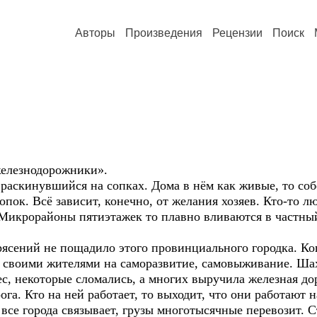
Авторы
Произведения
Рецензии
Поиск
железнодорожники».
раскинувшийся на сопках. Дома в нём как живые, то собе
пок. Всё зависит, конечно, от желания хозяев. Кто-то лю
 Микрорайоны пятиэтажек то плавно вливаются в частный
ясений не пощадило этого провинциального городка. Ко
 своими жителями на саморазвитие, самовыживание. Шах
с, некоторые сломались, а многих выручила железная до
ога. Кто на ней работает, то выходит, что они работают 
 все города связывает, грузы многотысячные перевозит. 