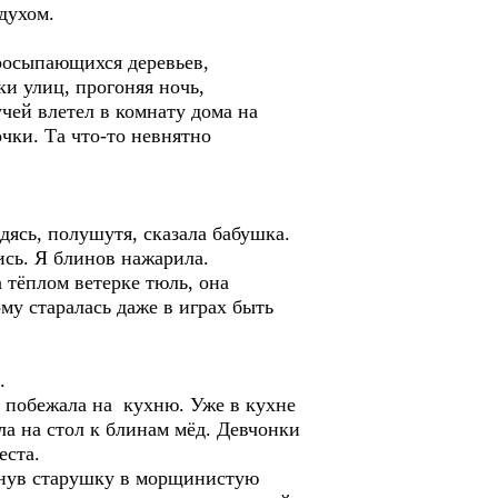
духом.
просыпающихся деревьев,
и улиц, прогоняя ночь,
чей влетел в комнату дома на
чки. Та что-то невнятно
рдясь, полушутя, сказала бабушка.
ись. Я блинов нажарила.
 тёплом ветерке тюль, она
у старалась даже в играх быть
.
, побежала на кухню. Уже в кухне
ла на стол к блинам мёд. Девчонки
еста.
кнув старушку в морщинистую