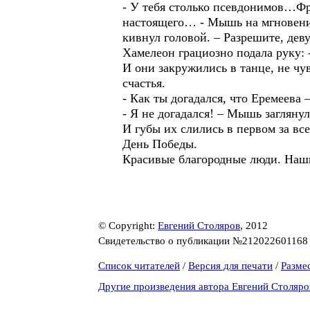
- У тебя столько псевдонимов…Фр
настоящего… - Мышь на мгновение
кивнул головой. – Разрешите, дев
Хамелеон грациозно подала руку: 
И они закружились в танце, не чу
счастья.
- Как ты догадался, что Еремеева 
- Я не догадался! – Мышь заглянул
И губы их слились в первом за вс
День Победы.
Красивые благородные люди. На
© Copyright:
Евгений Столяров
, 2012
Свидетельство о публикации №21202260116
Список читателей
/
Версия для печати
/
Разме
Другие произведения автора Евгений Столяро