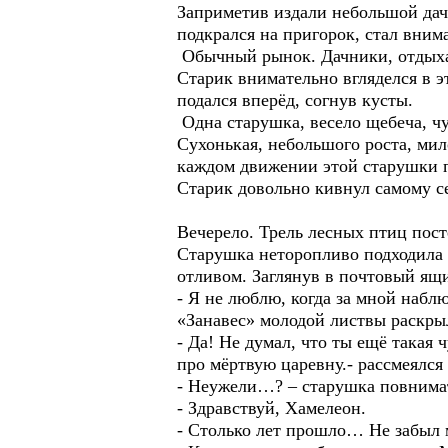
Заприметив издали небольшой дачн
подкрался на пригорок, стал вним
Обычный рынок. Дачники, отдыха
Старик внимательно вгляделся в э
подался вперёд, согнув кусты.
Одна старушка, весело щебеча, чу
Сухонькая, небольшого роста, ми
каждом движении этой старушки п
Старик довольно кивнул самому се
Вечерело. Трель лесных птиц пост
Старушка неторопливо подходила 
отливом. Заглянув в почтовый ящи
- Я не люблю, когда за мной набл
«Занавес» молодой листвы раскрыл
- Да! Не думал, что ты ещё такая 
про мёртвую царевну.- рассмеялся 
- Неужели…? – старушка повнимат
- Здравствуй, Хамелеон.
- Столько лет прошло… Не забыл м