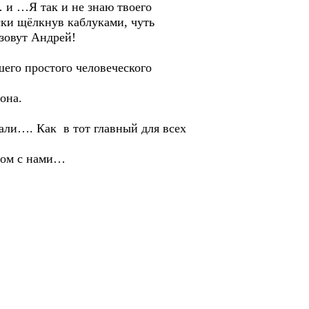
 и …Я так и не знаю твоего
ски щёлкнув каблуками, чуть
 зовут Андрей!
шего простого человеческого
она.
вали…. Как в тот главный для всех
дом с нами…