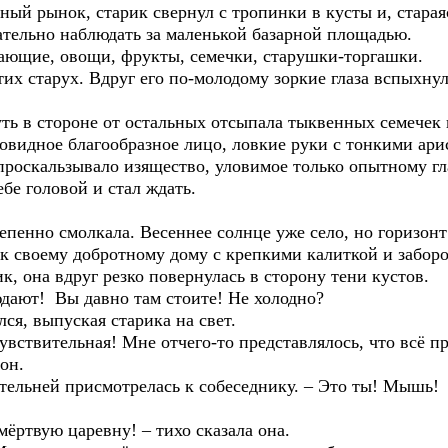
ый рынок, старик свернул с тропинки в кусты и, старая
ательно наблюдать за маленькой базарной площадью.
ющие, овощи, фрукты, семечки, старушки-торгашки.
тих старух. Вдруг его по-молодому зоркие глаза вспыхну
ть в стороне от остальных отсыпала тыквенных семечек 
ловидное благообразное лицо, ловкие руки с тонкими ар
роскальзывало изящество, уловимое только опытному гл
бе головой и стал ждать.
епенно смолкала. Весеннее солнце уже село, но горизон
к своему добротному дому с крепкими калиткой и забо
к, она вдруг резко повернулась в сторону тени кустов.
юдают! Вы давно там стоите! Не холодно?
ся, выпуская старика на свет.
чувствительная! Мне отчего-то представлялось, что всё 
он.
ельней присмотрелась к собеседнику. – Это ты! Мышь!
ёртвую царевну! – тихо сказала она.