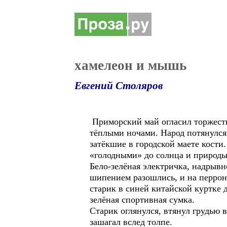
хамелеон и мышь
Евгений Столяров
Приморский май огласил торжеств
тёплыми ночами. Народ потянулся 
затёкшие в городской маете кости
«голодными» до солнца и природы
Бело-зелёная электричка, надрывн
шипением разошлись, и на перрон
старик в синей китайской куртке 
зелёная спортивная сумка.
Старик оглянулся, втянул грудью 
зашагал вслед толпе.