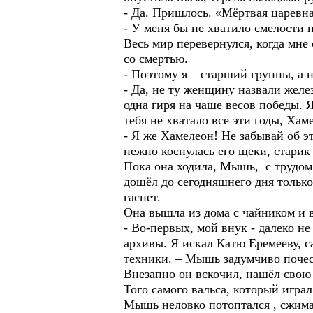
- Да. Пришлось. «Мёртвая царевн
- У меня бы не хватило смелости 
Весь мир перевернулся, когда мне 
со смертью.
- Поэтому я – старший группы, а н
- Да, не ту женщину назвали желе
одна гиря на чаше весов победы. 
тебя не хватало все эти годы, Хам
- Я же Хамелеон! Не забывай об э
нежно коснулась его щеки, старик 
Пока она ходила, Мышь, с трудом 
дошёл до сегодняшнего дня только 
гаснет.
Она вышла из дома с чайником и в
- Во-первых, мой внук - далеко н
архивы. Я искал Катю Еремееву, с
техники. – Мышь задумчиво почес
Внезапно он вскочил, нашёл свою
Того самого вальса, который игра
Мышь неловко потоптался , сжима