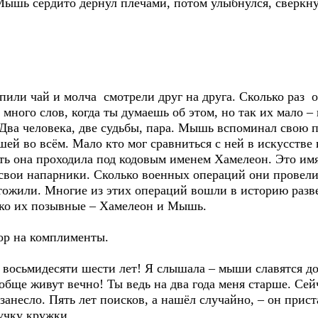
 Мышь сердито дёрнул плечами, потом улыбнулся, сверкн
пили чай и молча смотрели друг на друга. Сколько раз о
к много слов, когда ты думаешь об этом, но так их мало –
Два человека, две судьбы, пара. Мышь вспоминал свою п
шей во всём. Мало кто мог сравниться с ней в искусстве
ть она проходила под кодовым именем Хамелеон. Это имя
в свои напарники. Сколько военных операций они провел
чтожили. Многие из этих операций вошли в историю разве
лько их позывные – Хамелеон и Мышь.
кор на комплименты.
 восьмидесяти шести лет! Я слышала – мыши славятся д
обще живут вечно! Ты ведь на два года меня старше. Сей
занесло. Пять лет поисков, а нашёл случайно, – он прист
ручку кружки.