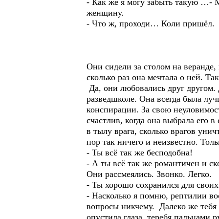
- Как же я могу забыть такую …-
женщину.
- Что ж, проходи… Коли пришёл.
Они сидели за столом на веранде, 
сколько раз она мечтала о ней. Та
Да, они любовались друг другом. 
разведшколе. Она всегда была луч
конспирации. За свою неуловимос
счастлив, когда она выбрала его 
в тылу врага, сколько врагов уни
пор так ничего и неизвестно. То
- Ты всё так же бесподобна!
- А ты всё так же романтичен и с
Они рассмеялись. Звонко. Легко.
- Ты хорошо сохранился для своих
- Насколько я помню, рептилии во
вопросы никчему. Далеко же тебя 
опустила глаза, теребя пальцами 