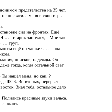
нонимом предательства на 35 лет.
, не посвятила меня в свои игры
а.
сстановке сил на фронтах. Ещё
Я … - старик запнулся, - Мне так
же … труп.
выпьем ещё по чашке чая. – она
иком.
идания, поисков, надежды. Он
даже тогда, когда остальной свет
 Ты нашёл меня, но как..?
реде ФСБ. Во-вторых, перерыл
осток. Зная тебя, остальное дело
 Полились красивые звуки вальса.
-сержант.