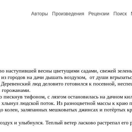
Авторы
Произведения
Рецензии
Поиск
о наступившей весны цветущими садами, свежей зелень
из городов на дачи дышать воздухом, от души вгрызатьс
. Деревенский люд деловито готовился к посевной, неспе
 горожанами.
о пискнув тифоном, с лязгом остановилась на дачном ки
 хлынул людской поток. Из разноцветной массы к краю 
до колен, заляпанных мешковатых джинсах и потёртых кр
воздух и улыбнулся. Теплый ветер ласково растрепал его 