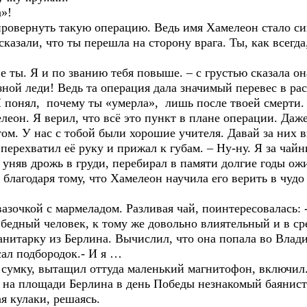
а»!
провернуть такую операцию. Ведь имя Хамелеон стало си
сказали, что ты перешла на сторону врага. Ты, как всегда
е ты. Я и по званию тебя повыше. – с грустью сказала он
зной леди! Ведь та операция дала значимый перевес в ра
Я понял, почему ты «умерла», лишь после твоей смерти. 
елеон. Я верил, что всё это пункт в плане операции. Да
том. У нас с тобой были хорошие учителя. Давай за них 
перехватил её руку и прижал к губам. – Ну-ну. Я за чайн
уняв дрожь в груди, перебирал в памяти долгие годы ож
благодаря тому, что Хамелеон научила его верить в чудо 
азочкой с мармеладом. Разливая чай, поинтересовалась: -
е бедный человек, к тому же довольно влиятельный и в с
анитарку из Берлина. Вычислил, что она попала во Владив
ал подбородок.- И я …
 сумку, вытащил оттуда маленький магнитофон, включил.
л на площади Берлина в день Победы незнакомый баянист
я кулаки, решаясь.