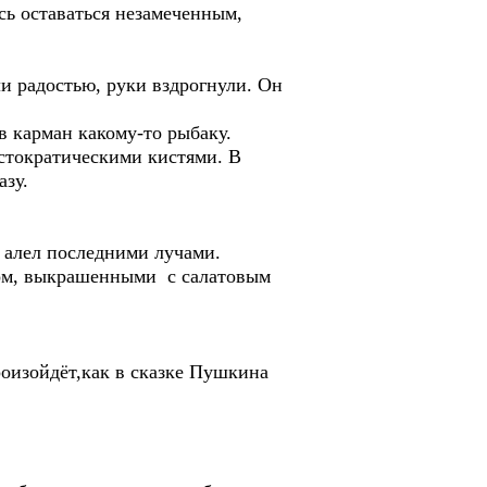
сь оставаться незамеченным,
ли радостью, руки вздрогнули. Он
в карман какому-то рыбаку.
истократическими кистями. В
азу.
т алел последними лучами.
ром, выкрашенными с салатовым
произойдёт,как в сказке Пушкина