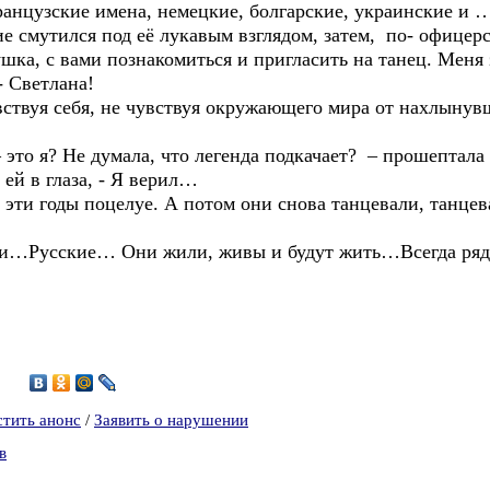
анцузские имена, немецкие, болгарские, украинские и …
 смутился под её лукавым взглядом, затем, по- офицер
ушка, с вами познакомиться и пригласить на танец. Меня
- Светлана!
вствуя себя, не чувствуя окружающего мира от нахлынув
– это я? Не думала, что легенда подкачает? – прошептала 
 ей в глаза, - Я верил…
е эти годы поцелуе. А потом они снова танцевали, танце
ши…Русские… Они жили, живы и будут жить…Всегда ря
8
стить анонс
/
Заявить о нарушении
в