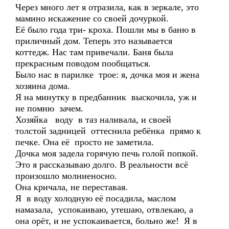
Через много лет я отразила, как в зеркале, это
мамино искажение со своей дочуркой.
Её было года три- кроха. Пошли мы в баню в
приличный дом. Теперь это называется
коттедж. Нас там привечали. Баня была
прекрасным поводом пообщаться.
Было нас в парилке трое: я, дочка моя и жена
хозяина дома.
Я на минутку в предбанник выскочила, уж и
не помню зачем.
Хозяйка воду в таз наливала, и своей
толстой задницей оттеснила ребёнка прямо к
печке. Она её просто не заметила.
Дочка моя задела горячую печь голой попкой.
Это я рассказываю долго. В реальности всё
произошло молниеносно.
Она кричала, не переставая.
Я в воду холодную её посадила, маслом
намазала, успокаиваю, утешаю, отвлекаю, а
она орёт, и не успокаивается, больно же! Я в