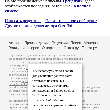
На это произведение написаны
3 рецензии
, здесь
отображается последняя, остальные -
в полном
списке
.
Написать рецензию
Написать личное сообщение
Другие произведения автора Оля Лой
Авторы
Произведения
Рецензии
Поиск
Магазин
Вход для авторов
О портале
Стихи.ру
Проза.ру
Портал Проза.ру предоставляет авторам возможность
свободной публикации своих литературных произведений в
сети Интернет на основании
пользовательского договора
.
Все авторские права на произведения принадлежат авторам
и охраняются
законом
. Перепечатка произведений возможна
Мы используем файлы cookie
только с согласия его автора, к которому вы можете
обратиться на его авторской странице. Ответственность за
для улучшения работы сайта.
тексты произведений авторы несут самостоятельно на
Оставаясь на сайте, вы
основании
правил публикации
и
законодательства
Российской Федерации
. Данные пользователей
соглашаетесь с условиями
обрабатываются на основании
Политики обработки персональных данных
.
использования файлов cookies.
Вы также можете посмотреть более подробную
информацию о портале
и
связаться с администрацией
.
Чтобы ознакомиться с
Политикой обработки
Ежедневная аудитория портала Проза.ру – порядка 100 тысяч
посетителей, которые в общей сумме просматривают более полумиллиона
персональных данных и файлов
страниц по данным счетчика посещаемости, который расположен справа