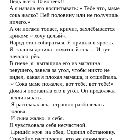
Ведь всего 10 копеек!!!
А я начала его воспитывать: « Тебе что, маме
сока жалко? Пей половину или не получишь
ничего.»
А он ногами топает, кричит, захлёбывается
криком: « хочу целый».
Народ стал собираться. Я пришла в ярость.
Я залпом допила томатный сок.... И тут
начался рёв.
В гневе я вытащила его из магазина
ревущего, завела за угол, чтобы никто не
видел, какая я плохая мамаша, и отшлёпала.
« Сока маме пожалел, вот тебе, вот тебе!»
Дома я поставила его в угол. Он продолжал
всхлипывать.
Я расплакалась, страшно разболелась
голова.
И сына жалко, и себя.
Я чувствовала себя несчастной.
Пришёл муж на обед. Оценил обстановку.
Спокойно расспросил, что же случилось и