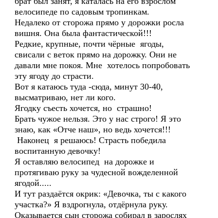
брат был занят, я каталась на его взрослом
велосипеде по садовым тропинкам.
Недалеко от сторожа прямо у дорожки росла
вишня. Она была фантастической!!!
Редкие, крупные, почти чёрные ягоды,
свисали с веток прямо на дорожку. Они не
давали мне покоя. Мне хотелось попробовать
эту ягоду до страсти.
Вот я катаюсь туда -сюда, минут 30-40,
высматриваю, нет ли кого.
Ягодку съесть хочется, но страшно!
Брать чужое нельзя. Это у нас строго! Я это
знаю, как «Отче наш», но ведь хочется!!!
Наконец я решаюсь! Страсть победила
воспитанную девочку!
Я оставляю велосипед на дорожке и
протягиваю руку за чудесной вожделенной
ягодой.....
И тут раздаётся окрик: «Девочка, ты с какого
участка?» Я вздрогнула, отдёрнула руку.
Оказывается сын сторожа собирал в зарослях