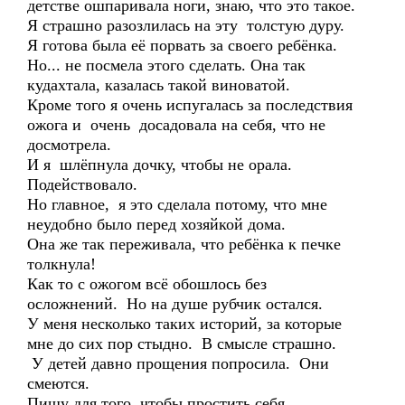
детстве ошпаривала ноги, знаю, что это такое.
Я страшно разозлилась на эту толстую дуру.
Я готова была её порвать за своего ребёнка.
Но... не посмела этого сделать. Она так
кудахтала, казалась такой виноватой.
Кроме того я очень испугалась за последствия
ожога и очень досадовала на себя, что не
досмотрела.
И я шлёпнула дочку, чтобы не орала.
Подействовало.
Но главное, я это сделала потому, что мне
неудобно было перед хозяйкой дома.
Она же так переживала, что ребёнка к печке
толкнула!
Как то с ожогом всё обошлось без
осложнений. Но на душе рубчик остался.
У меня несколько таких историй, за которые
мне до сих пор стыдно. В смысле страшно.
У детей давно прощения попросила. Они
смеются.
Пишу для того, чтобы простить себя