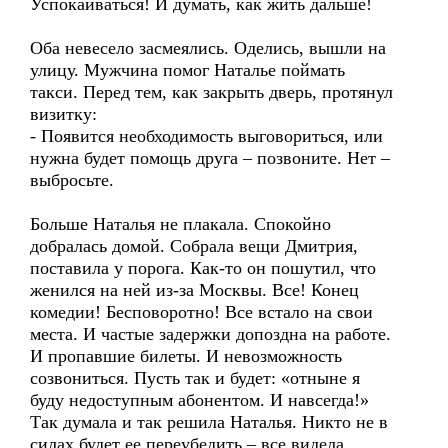
Успокаиваться! И думать, как жить дальше!
Оба невесело засмеялись. Оделись, вышли на
улицу. Мужчина помог Наталье поймать
такси. Перед тем, как закрыть дверь, протянул
визитку:
- Появится необходимость выговориться, или
нужна будет помощь друга – позвоните. Нет –
выбросьте.
Больше Наталья не плакала. Спокойно
добралась домой. Собрала вещи Дмитрия,
поставила у порога. Как-то он пошутил, что
женился на ней из-за Москвы. Все! Конец
комедии! Бесповоротно! Все встало на свои
места. И частые задержки допоздна на работе.
И пропавшие билеты. И невозможность
созвониться. Пусть так и будет: «отныне я
буду недоступным абонентом. И навсегда!»
Так думала и так решила Наталья. Никто не в
силах будет ее переубедить – все видела