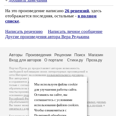
+
добавить замечания
На это произведение написано
26 рецензий
, здесь
отображается последняя, остальные -
в полном
списке
.
Написать рецензию
Написать личное сообщение
Другие произведения автора Вера Редькина
Авторы
Произведения
Рецензии
Поиск
Магазин
Вход для авторов
О портале
Стихи.ру
Проза.ру
Портал Проза.ру предоставляет авторам возможность
свободной публикации своих литературных произведений в
сети Интернет на основании
пользовательского договора
.
Все авторские права на произведения принадлежат авторам
и охраняются
законом
. Перепечатка произведений возможна
Мы используем файлы cookie
только с согласия его автора, к которому вы можете
обратиться на его авторской странице. Ответственность за
для улучшения работы сайта.
тексты произведений авторы несут самостоятельно на
Оставаясь на сайте, вы
основании
правил публикации
и
законодательства
Российской Федерации
. Данные пользователей
соглашаетесь с условиями
обрабатываются на основании
Политики обработки персональных данных
.
использования файлов cookies.
Вы также можете посмотреть более подробную
информацию о портале
и
связаться с администрацией
.
Чтобы ознакомиться с
Политикой обработки
Ежедневная аудитория портала Проза.ру – порядка 100 тысяч