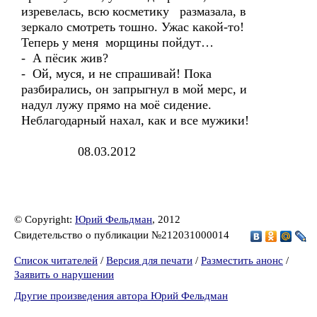
изревелась, всю косметику размазала, в
зеркало смотреть тошно. Ужас какой-то!
Теперь у меня морщины пойдут…
- А пёсик жив?
- Ой, муся, и не спрашивай! Пока
разбирались, он запрыгнул в мой мерс, и
надул лужу прямо на моё сидение.
Неблагодарный нахал, как и все мужики!
08.03.2012
© Copyright:
Юрий Фельдман
, 2012
Свидетельство о публикации №212031000014
Список читателей
/
Версия для печати
/
Разместить анонс
/
Заявить о нарушении
Другие произведения автора Юрий Фельдман