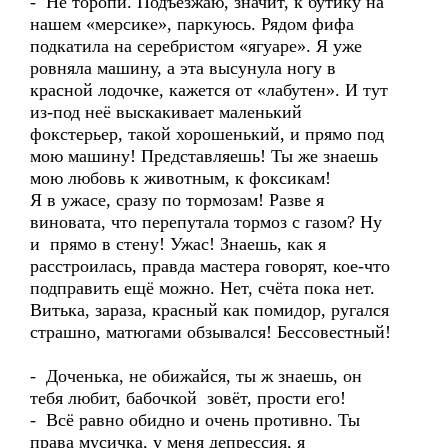
- Не торопи. Подъезжаю, значит, к бутику на
нашем «мерсике», паркуюсь. Рядом фифа
подкатила на серебристом «ягуаре». Я уже
ровняла машину, а эта высунула ногу в
красной лодочке, кажется от «лабутен». И тут
из-под неё выскакивает маленький
фокстерьер, такой хорошенький, и прямо под
мою машину! Представляешь! Ты же знаешь
мою любовь к животным, к фоксикам!
Я в ужасе, сразу по тормозам! Разве я
виновата, что перепутала тормоз с газом? Ну
и прямо в стену! Ужас! Знаешь, как я
расстроилась, правда мастера говорят, кое-что
подправить ещё можно. Нет, счёта пока нет.
Витька, зараза, красный как помидор, ругался
страшно, матюгами обзывался! Бессовестный!
- Доченька, не обижайся, ты ж знаешь, он
тебя любит, бабочкой зовёт, прости его!
- Всё равно обидно и очень противно. Ты
права мусичка, у меня депрессия, я