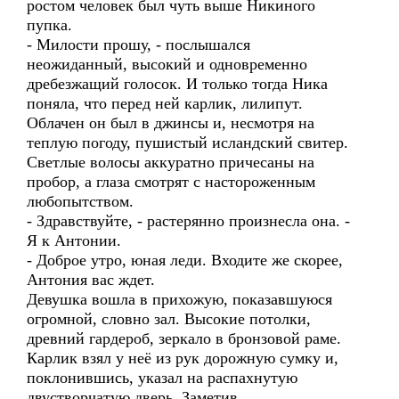
ростом человек был чуть выше Никиного
пупка.
- Милости прошу, - послышался
неожиданный, высокий и одновременно
дребезжащий голосок. И только тогда Ника
поняла, что перед ней карлик, лилипут.
Облачен он был в джинсы и, несмотря на
теплую погоду, пушистый исландский свитер.
Светлые волосы аккуратно причесаны на
пробор, а глаза смотрят с настороженным
любопытством.
- Здравствуйте, - растерянно произнесла она. -
Я к Антонии.
- Доброе утро, юная леди. Входите же скорее,
Антония вас ждет.
Девушка вошла в прихожую, показавшуюся
огромной, словно зал. Высокие потолки,
древний гардероб, зеркало в бронзовой раме.
Карлик взял у неё из рук дорожную сумку и,
поклонившись, указал на распахнутую
двустворчатую дверь. Заметив