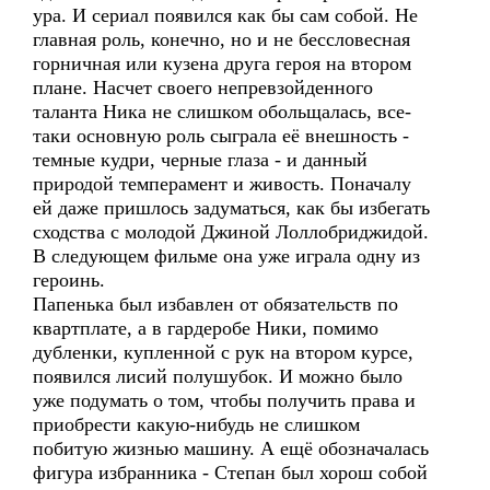
ура. И сериал появился как бы сам собой. Не
главная роль, конечно, но и не бессловесная
горничная или кузена друга героя на втором
плане. Насчет своего непревзойденного
таланта Ника не слишком обольщалась, все-
таки основную роль сыграла её внешность -
темные кудри, черные глаза - и данный
природой темперамент и живость. Поначалу
ей даже пришлось задуматься, как бы избегать
сходства с молодой Джиной Лоллобриджидой.
В следующем фильме она уже играла одну из
героинь.
Папенька был избавлен от обязательств по
квартплате, а в гардеробе Ники, помимо
дубленки, купленной с рук на втором курсе,
появился лисий полушубок. И можно было
уже подумать о том, чтобы получить права и
приобрести какую-нибудь не слишком
побитую жизнью машину. А ещё обозначалась
фигура избранника - Степан был хорош собой