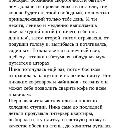
приходит осознание скоротечности бытия -
чем дольше ты проваляешься в постели, тем
короче будет он, твой свободный, полностью
принадлежащий только тебе день. И ты
нехотя, лениво и медленно выползаешь
вначале одной ногой (а ничего себе нога -
длинная), затем второй, потом отрываешь от
подушки голову и, выгибаясь и потягиваясь,
садишься. В окна льется солнечный свет,
щебечут птички и безумная заблудшая муха
путается в шторах.
Ника потянулась ещё раз, потом босиком
отправилась на кухню и включила плиту. Нет,
никаких кофеварок и чайников - сегодня она
может себе позволить сварить кофе по всем
правилам.
Шершавая итальянская плитка приятно
холодила ступни. Ника сама до последней
детали продумала интерьер квартиры,
выбирала и эту плитку, и светлую рогожу в
качестве обоев на стены, до хрипоты ругалась