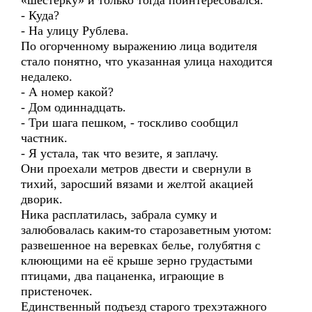
«шестерку» и только тогда поинтересовался:
- Куда?
- На улицу Рублева.
По огорченному выражению лица водителя
стало понятно, что указанная улица находится
недалеко.
- А номер какой?
- Дом одиннадцать.
- Три шага пешком, - тоскливо сообщил
частник.
- Я устала, так что везите, я заплачу.
Они проехали метров двести и свернули в
тихий, заросший вязами и желтой акацией
дворик.
Ника расплатилась, забрала сумку и
залюбовалась каким-то старозаветным уютом:
развешенное на веревках белье, голубятня с
клюющими на её крыше зерно грудастыми
птицами, два пацаненка, играющие в
пристеночек.
Единственный подъезд старого трехэтажного