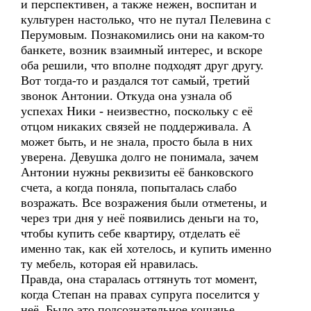
и перспективен, а также нежен, воспитан и
культурен настолько, что не путал Пелевина с
Перумовым. Познакомились они на каком-то
банкете, возник взаимный интерес, и вскоре
оба решили, что вполне подходят друг другу.
Вот тогда-то и раздался тот самый, третий
звонок Антонии. Откуда она узнала об
успехах Ники - неизвестно, поскольку с её
отцом никаких связей не поддерживала. А
может быть, и не знала, просто была в них
уверена. Девушка долго не понимала, зачем
Антонии нужны реквизиты её банковского
счета, а когда поняла, попыталась слабо
возражать. Все возражения были отметены, и
через три дня у неё появились деньги на то,
чтобы купить себе квартиру, отделать её
именно так, как ей хотелось, и купить именно
ту мебель, которая ей нравилась.
Правда, она старалась оттянуть тот момент,
когда Степан на правах супруга поселится у
неё. Было это подсознательное кошачье