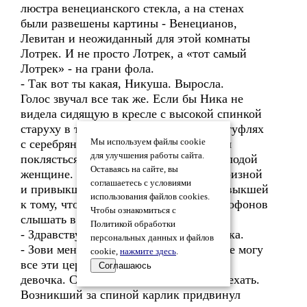
люстра венецианского стекла, а на стенах
были развешены картины - Венецианов,
Левитан и неожиданный для этой комнаты
Лотрек. И не просто Лотрек, а «тот самый
Лотрек» - на грани фола.
- Так вот ты какая, Никуша. Выросла.
Голос звучал все так же. Если бы Ника не
видела сидящую в кресле с высокой спинкой
старуху в темном платье и тупоносых туфлях
с серебряными пряжками, она могла бы
Мы используем файлы cookie
для улучшения работы сайта.
поклясться, что голос принадлежит молодой
Оставаясь на сайте, вы
женщине. Женщине своенравной, капризной
соглашаетесь с условиями
и привыкшей повелевать. А ещё - привыкшей
использования файлов cookies.
к тому, что её должны без всяких микрофонов
Чтобы ознакомиться с
слышать в последнем ряду галерки.
Политикой обработки
- Здравствуйте… - тихо произнесла Ника.
персональных данных и файлов
- Зови меня просто Антония, терпеть не могу
cookie,
нажмите здесь
.
все эти церемонии. Ну что же, садись,
Соглашаюсь
девочка. Спасибо, что согласилась приехать.
Возникший за спиной карлик придвинул