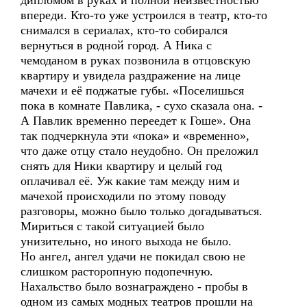
дипломом в руках и полной неизвестностью
впереди. Кто-то уже устроился в театр, кто-то
снимался в сериалах, кто-то собирался
вернуться в родной город. А Ника с
чемоданом в руках позвонила в отцовскую
квартиру и увидела раздражение на лице
мачехи и её поджатые губы. «Поселишься
пока в комнате Павлика, - сухо сказала она. -
А Павлик временно переедет к Гоше». Она
так подчеркнула эти «пока» и «временно»,
что даже отцу стало неудобно. Он преложил
снять для Ники квартиру и целый год
оплачивал её. Уж какие там между ним и
мачехой происходили по этому поводу
разговоры, можно было только догадываться.
Мириться с такой ситуацией было
унизительно, но иного выхода не было.
Но ангел, ангел удачи не покидал свою не
слишком расторопную подопечную.
Нахальство было вознаграждено - пробы в
одном из самых модных театров прошли на