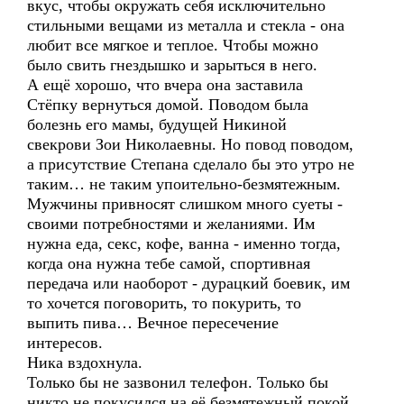
вкус, чтобы окружать себя исключительно
стильными вещами из металла и стекла - она
любит все мягкое и теплое. Чтобы можно
было свить гнездышко и зарыться в него.
А ещё хорошо, что вчера она заставила
Стёпку вернуться домой. Поводом была
болезнь его мамы, будущей Никиной
свекрови Зои Николаевны. Но повод поводом,
а присутствие Степана сделало бы это утро не
таким… не таким упоительно-безмятежным.
Мужчины привносят слишком много суеты -
своими потребностями и желаниями. Им
нужна еда, секс, кофе, ванна - именно тогда,
когда она нужна тебе самой, спортивная
передача или наоборот - дурацкий боевик, им
то хочется поговорить, то покурить, то
выпить пива… Вечное пересечение
интересов.
Ника вздохнула.
Только бы не зазвонил телефон. Только бы
никто не покусился на её безмятежный покой.