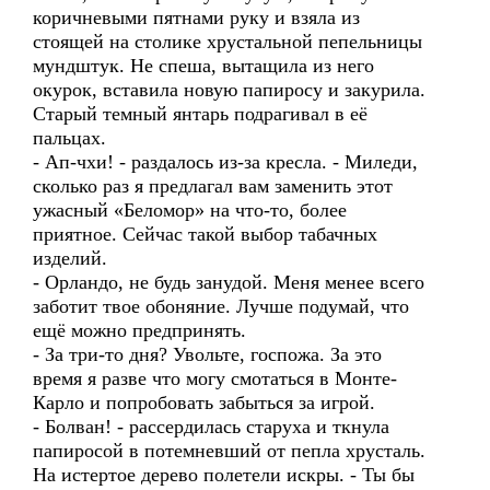
коричневыми пятнами руку и взяла из
стоящей на столике хрустальной пепельницы
мундштук. Не спеша, вытащила из него
окурок, вставила новую папиросу и закурила.
Старый темный янтарь подрагивал в её
пальцах.
- Ап-чхи! - раздалось из-за кресла. - Миледи,
сколько раз я предлагал вам заменить этот
ужасный «Беломор» на что-то, более
приятное. Сейчас такой выбор табачных
изделий.
- Орландо, не будь занудой. Меня менее всего
заботит твое обоняние. Лучше подумай, что
ещё можно предпринять.
- За три-то дня? Увольте, госпожа. За это
время я разве что могу смотаться в Монте-
Карло и попробовать забыться за игрой.
- Болван! - рассердилась старуха и ткнула
папиросой в потемневший от пепла хрусталь.
На истертое дерево полетели искры. - Ты бы