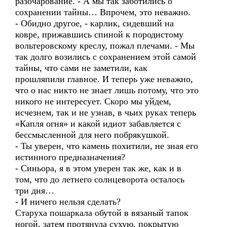
разочарование. - А мы так заботились о
сохранении тайны… Впрочем, это неважно.
- Обидно другое, - карлик, сидевший на
ковре, прижавшись спиной к породистому
вольтеровскому креслу, пожал плечами. - Мы
так долго возились с сохранением этой самой
тайны, что сами не заметили, как
прошляпили главное. И теперь уже неважно,
что о нас никто не знает лишь потому, что это
никого не интересует. Скоро мы уйдем,
исчезнем, так и не узнав, в чьих руках теперь
«Капля огня» и какой идиот забавляется с
бессмысленной для него побрякушкой.
- Ты уверен, что камень похитили, не зная его
истинного предназначения?
- Синьора, я в этом уверен так же, как и в
том, что до летнего солнцеворота осталось
три дня…
- И ничего нельзя сделать?
Старуха пошаркала обутой в вязаный тапок
ногой, затем протянула сухую, покрытую