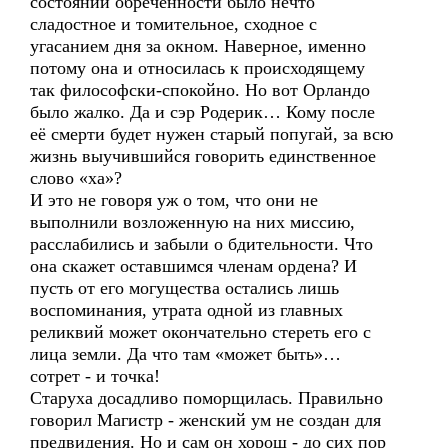
состоянии обреченности было нечто
сладостное и томительное, сходное с
угасанием дня за окном. Наверное, именно
потому она и относилась к происходящему
так философски-спокойно. Но вот Орландо
было жалко. Да и сэр Родерик… Кому после
её смерти будет нужен старый попугай, за всю
жизнь выучившийся говорить единственное
слово «ха»?
И это не говоря уж о том, что они не
выполнили возложенную на них миссию,
расслабились и забыли о бдительности. Что
она скажет оставшимся членам ордена? И
пусть от его могущества остались лишь
воспоминания, утрата одной из главных
реликвий может окончательно стереть его с
лица земли. Да что там «может быть»…
сотрет - и точка!
Старуха досадливо поморщилась. Правильно
говорил Магистр - женский ум не создан для
предвидения. Но и сам он хорош - до сих пор