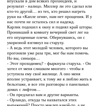
впускали в дом всяких прохиндеев, и
результат - налицо. Миллер ли это сделал или
кто-то другой… из тех, кто решил нагреть
руки на «Капле огня», нам нет прощения. И у
нас почти не осталось сил и надежд.
Карлик подошел к окну и поднял край шторы.
Проникший в комнату вечерний свет лег на
его опущенные плечи. Обернувшись, он с
укоризной взглянул на старуху.
- А ведь этот молодой человек, которого вы
прогоняли уже раза три, мог бы нам помочь.
Но вы, синьора…
- Этот проходимец? - фыркнула старуха. - Он
хотел от меня слишком многого - чтобы я
уступила ему своё жилище. А оно меня
вполне устраивает, к тому же я люблю жить в
бельэтаже, и все эти разговоры о панельных
домах с лифтом…
- Он предлагал вам и другие варианты.
- Орландо, откуда ты нахватался этих
выражений? Просто маклер какой-то, а не…