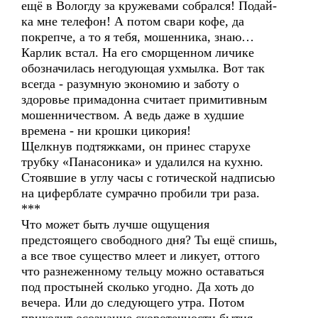
ещё в Вологду за кружевами собрался! Подай-
ка мне телефон! А потом свари кофе, да
покрепче, а то я тебя, мошенника, знаю…
Карлик встал. На его сморщенном личике
обозначилась негодующая ухмылка. Вот так
всегда - разумную экономию и заботу о
здоровье примадонна считает примитивным
мошенничеством. А ведь даже в худшие
времена - ни крошки цикория!
Щелкнув подтяжками, он принес старухе
трубку «Панасоника» и удалился на кухню.
Стоявшие в углу часы с готической надписью
на циферблате сумрачно пробили три раза.
***
Что может быть лучше ощущения
предстоящего свободного дня? Ты ещё спишь,
а все твое существо млеет и ликует, оттого
что разнеженному тельцу можно оставаться
под простыней сколько угодно. Да хоть до
вечера. Или до следующего утра. Потом