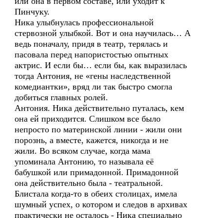
или она в первом составе, или уходит к
Пинчуку.
Ника улыбнулась профессиональной
стервозной улыбкой. Вот и она научилась… А
ведь поначалу, придя в театр, терялась и
пасовала перед напористостью опытных
актрис. И если бы… если бы, как выразилась
тогда Антония, не «гены наследственной
комедиантки», вряд ли так быстро смогла
добиться главных ролей.
Антония. Ника действительно путалась, кем
она ей приходится. Слишком все было
непросто по материнской линии - жили они
порознь, а вместе, кажется, никогда и не
жили. Во всяком случае, когда мама
упоминала Антонию, то называла её
бабушкой или примадонной. Примадонной
она действительно была - театральной.
Блистала когда-то в обеих столицах, имела
шумный успех, о котором и следов в архивах
практически не осталось - Ника специально