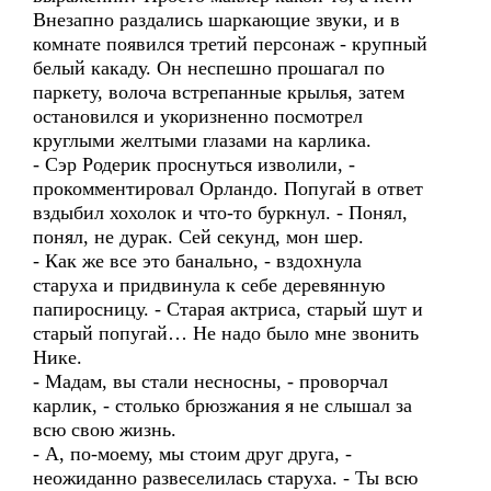
Внезапно раздались шаркающие звуки, и в
комнате появился третий персонаж - крупный
белый какаду. Он неспешно прошагал по
паркету, волоча встрепанные крылья, затем
остановился и укоризненно посмотрел
круглыми желтыми глазами на карлика.
- Сэр Родерик проснуться изволили, -
прокомментировал Орландо. Попугай в ответ
вздыбил хохолок и что-то буркнул. - Понял,
понял, не дурак. Сей секунд, мон шер.
- Как же все это банально, - вздохнула
старуха и придвинула к себе деревянную
папиросницу. - Старая актриса, старый шут и
старый попугай… Не надо было мне звонить
Нике.
- Мадам, вы стали несносны, - проворчал
карлик, - столько брюзжания я не слышал за
всю свою жизнь.
- А, по-моему, мы стоим друг друга, -
неожиданно развеселилась старуха. - Ты всю