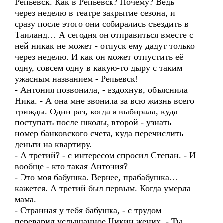
Репьевск. Как в Репьевск? Почему? Ведь
через неделю в театре закрытие сезона, и
сразу после этого они собирались съездить в
Таиланд… А сегодня он отправиться вместе с
ней никак не может - отпуск ему дадут только
через неделю. И как он может отпустить её
одну, совсем одну в какую-то дыру с таким
ужасным названием - Репьевск!
- Антония позвонила, - вздохнув, объяснила
Ника. - А она мне звонила за всю жизнь всего
трижды. Один раз, когда я выбирала, куда
поступать после школы, второй - узнать
номер банковского счета, куда перечислить
деньги на квартиру.
- А третий? - с интересом спросил Степан. - И
вообще - кто такая Антония?
- Это моя бабушка. Вернее, прабабушка…
кажется. А третий был первым. Когда умерла
мама.
- Странная у тебя бабушка, - с трудом
переварил услышанное Никин жених. - Ты