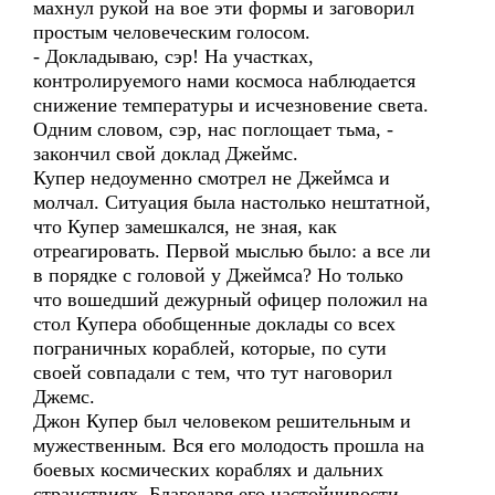
махнул рукой на вое эти формы и заговорил
простым человеческим голосом.
- Докладываю, сэр! На участках,
контролируемого нами космоса наблюдается
снижение температуры и исчезновение света.
Одним словом, сэр, нас поглощает тьма, -
закончил свой доклад Джеймс.
Купер недоуменно смотрел не Джеймса и
молчал. Ситуация была настолько нештатной,
что Купер замешкался, не зная, как
отреагировать. Первой мыслью было: а все ли
в порядке с головой у Джеймса? Но только
что вошедший дежурный офицер положил на
стол Купера обобщенные доклады со всех
пограничных кораблей, которые, по сути
своей совпадали с тем, что тут наговорил
Джемс.
Джон Купер был человеком решительным и
мужественным. Вся его молодость прошла на
боевых космических кораблях и дальних
странствиях. Благодаря его настойчивости,