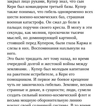
закрыл лицо руками, Купер знал, что сын
Кери был командиром третьей базы. Купер
также понимал, что гибель одновременно всех
шести военно-космических баз, страшная
военная катастрофа. Он сжал до боли в
пальцах поручни своего кресла. В мозгу в эти
секунды, как молния, проскочили тысячи
мыслей, но доминирующей картиной,
стоявшей перед Купером, были глаза Каржа и
слезы в них. Воспоминания нахлынули на
него.
Это было тридцать лет тому назад, во время
очередной долгой и жестокой войны между
землянами. . Купер был молодым капитаном
на ракетном истребителе, а Кери его
помощником. И первое же боевое крещение
чуть не закончилось гибелью. Земляне, весьма
странные и дикие, в сущности; люди, сумели
создать сильный военно-космический флот и
весьма мощную оборонительную линию
вокруг своей солнечной системы. В то время