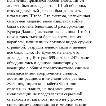
появления признаков любой аномалии он
должен был докладывать в Штаб обороны,
откуда дежурный должен был доложить
начальнику Штаба. Эта система, налаженная
со времен недавно закончившейся войны,
была отточена блестяще. В распоряжении
Купера Джона (так звали начальника Штаба)
находились тысячи боевых космических
кораблей, начиненных сотнями видов оружия
страшной, разрушительной силы и дальше
все было ясно. Но Джеймс не знал, что
докладывать, Вот уже 699 лет как 247 планет
объединились в единую планетарную
коалицию с общим правительством, единым
командованием вооруженные силами,
достигли расцвета и не знали себе равных.
Желания, пиратские набеги Флотилии
отдельных планет, не поддающихся
цивилизации не представляли серьезной
опасности и, казалось, ничто не угрожает
спокойному процветанию и мирной жизни