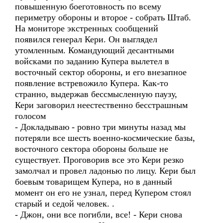
повышенную боеготовность по всему
периметру обороны и второе - собрать Штаб.
На мониторе экстренных сообщений
появился генерал Кери. Он выглядел
утомленным. Командующий десантными
войсками по заданию Купера вылетел в
восточный сектор обороны, и его внезапное
появление встревожило Купера. Как-то
странно, выдержав бессмысленную паузу,
Кери заговорил неестественно бесстрашным
голосом
- Докладываю - ровно три минуты назад мы
потеряли все шесть военно-космические базы,
восточного сектора обороны больше не
существует. Проговорив все это Кери резко
замолчал и провел ладонью по лицу. Кери был
боевым товарищем Купера, но в данный
момент он его не узнал, перед Купером стоял
старый и седой человек. .
- Джон, они все погибли, все! - Кери снова