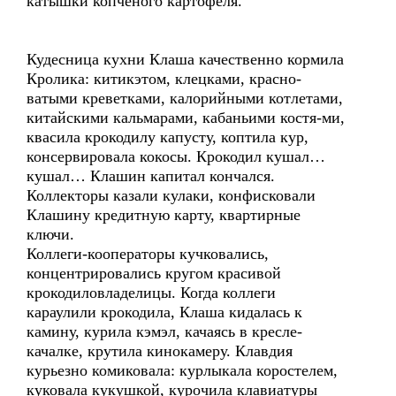
катышки копченого картофеля.
Кудесница кухни Клаша качественно кормила
Кролика: китикэтом, клецками, красно-
ватыми креветками, калорийными котлетами,
китайскими кальмарами, кабаньими костя-ми,
квасила крокодилу капусту, коптила кур,
консервировала кокосы. Крокодил кушал…
кушал… Клашин капитал кончался.
Коллекторы казали кулаки, конфисковали
Клашину кредитную карту, квартирные
ключи.
Коллеги-кооператоры кучковались,
концентрировались кругом красивой
крокодиловладелицы. Когда коллеги
караулили крокодила, Клаша кидалась к
камину, курила кэмэл, качаясь в кресле-
качалке, крутила кинокамеру. Клавдия
курьезно комиковала: курлыкала коростелем,
куковала кукушкой, курочила клавиатуры