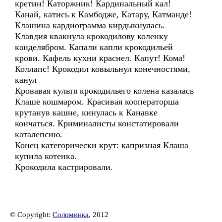
кретин! Каторжник! Кардинальный кал!
Канай, катись к Камбодже, Катару, Катманде!
Клашина кардиограмма кирдыкнулась.
Клавдия квакнула крокодилову коленку
канделябром. Капали капли крокодильей
крови. Кафель кухни краснел. Капут! Кома!
Коллапс! Крокодил ковыльнул конечностями,
канул
Кровавая культя крокодильего колена казалась
Клаше кошмаром. Красивая кооператорша
крутанув кашне, кинулась к Канавке
кончаться. Криминалисты констатировали
каталепсию.
Конец категорически крут: капризная Клаша
купила котенка.
Крокодила кастрировали.
© Copyright:
Соломинка
, 2012