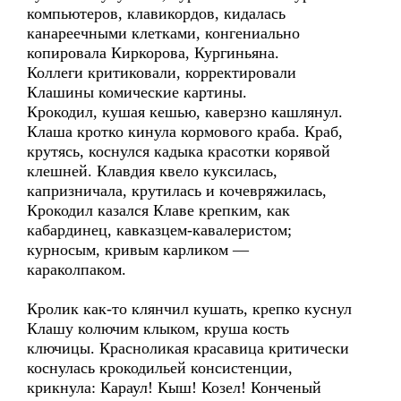
компьютеров, клавикордов, кидалась
канареечными клетками, конгениально
копировала Киркорова, Кургиньяна.
Коллеги критиковали, корректировали
Клашины комические картины.
Крокодил, кушая кешью, каверзно кашлянул.
Клаша кротко кинула кормового краба. Краб,
крутясь, коснулся кадыка красотки корявой
клешней. Клавдия квело куксилась,
капризничала, крутилась и кочевряжилась,
Крокодил казался Клаве крепким, как
кабардинец, кавказцем-кавалеристом;
курносым, кривым карликом —
караколпаком.
Кролик как-то клянчил кушать, крепко куснул
Клашу колючим клыком, круша кость
ключицы. Красноликая красавица критически
коснулась крокодильей консистенции,
крикнула: Караул! Кыш! Козел! Конченый