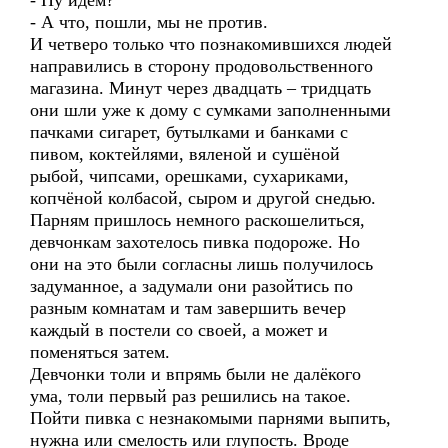
- Ну идём?
- А что, пошли, мы не против.
И четверо только что познакомившихся людей
направились в сторону продовольственного
магазина. Минут через двадцать – тридцать
они шли уже к дому с сумками заполненными
пачками сигарет, бутылками и банками с
пивом, коктейлями, вяленой и сушёной
рыбой, чипсами, орешками, сухариками,
копчёной колбасой, сыром и другой снедью.
Парням пришлось немного раскошелиться,
девчонкам захотелось пивка подороже. Но
они на это были согласны лишь получилось
задуманное, а задумали они разойтись по
разным комнатам и там завершить вечер
каждый в постели со своей, а может и
поменяться затем.
Девчонки толи и впрямь были не далёкого
ума, толи первый раз решились на такое.
Пойти пивка с незнакомыми парнями выпить,
нужна или смелость или глупость. Вроде