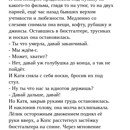
какого-то фильма, глядя то на утюг, то на двух
парней, ещё час назад бывших верхом
учтивости и любезности. Медленно со
слезами снимала она вещи, кофту, рубашку и
джинсы. Оставшись в бюстгалтере, трусиках
и носках она остановилась.
- Ты что умерла, давай заканчивай.
- Мы ждём-с.
- Может, хватит?
- Нет, давай уж голубушка до конца, а так не
пойдёт.
И Катя сняла с себя носки, бросив их под
стул.
- Ну ты что нас за идиотов держишь?
- Давай дальше, давай!
Но Катя, закрыв руками грудь остановилась.
И наклонив голову, она молча всхлипывала.
Лёлик осторожным движением поднял её
руки вверх, а Копс расстегнул застёжку
бюстгальтера на спине. Через мгновение