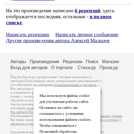
На это произведение написано
6 рецензий
, здесь
отображается последняя, остальные -
в полном
списке
.
Написать рецензию
Написать личное сообщение
Другие произведения автора Алексей Мальцев
Авторы
Произведения
Рецензии
Поиск
Магазин
Вход для авторов
О портале
Стихи.ру
Проза.ру
Портал Проза.ру предоставляет авторам возможность
свободной публикации своих литературных произведений в
сети Интернет на основании
пользовательского договора
.
Все авторские права на произведения принадлежат авторам
и охраняются
законом
. Перепечатка произведений возможна
Мы используем файлы cookie
только с согласия его автора, к которому вы можете
обратиться на его авторской странице. Ответственность за
для улучшения работы сайта.
тексты произведений авторы несут самостоятельно на
Оставаясь на сайте, вы
основании
правил публикации
и
законодательства
Российской Федерации
. Данные пользователей
соглашаетесь с условиями
обрабатываются на основании
Политики обработки персональных данных
.
использования файлов cookies.
Вы также можете посмотреть более подробную
информацию о портале
и
связаться с администрацией
.
Чтобы ознакомиться с
Политикой обработки
Ежедневная аудитория портала Проза.ру – порядка 100 тысяч