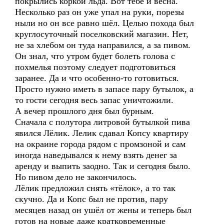
покрылись коркой льда. Вот тебе и весна.
Несколько раз он уже упал на руки, порезы
ныли но он все равно шёл. Целью похода был
круглосуточный поселковский магазин. Нет,
не за хлебом он туда направился, а за пивом.
Он знал, что утром будет болеть голова с
похмелья поэтому следует подготовиться
заранее. Да и что особенно-то готовиться.
Просто нужно иметь в запасе пару бутылок, а
то гости сегодня весь запас уничтожили.
А вечер прошлого дня был бурным.
Сначала с полутора литровой бутылкой пива
явился Лёлик. Лелик сдавал Копсу квартиру
на окраине города рядом с промзоной и сам
иногда наведывался к нему взять денег за
аренду и выпить заодно. Так и сегодня было.
Но пивом дело не закончилось.
Лёлик предложил снять «тёлок», а то так
скучно. Да и Копс был не против, пару
месяцев назад он ушёл от жены и теперь был
готов на новые даже кратковременные