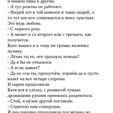
и банкой пива в другой.
- А тут розетка не работает.
- Нагрей его в той комнате и тащи скорей, а
то тут кое-кто сомневается в моих чувствах.
Это ведь любовь.
- С первого раза.
- А может и со второго или с третьего, как
получится.
Копс вышел и к тому же громко включил
музыку.
- Лёлик ты ее, что трахнуть хочешь?
- Да я бы не отказался.
- А если заявит?
- Да не ссы ты, припугнём, поржём да и пусть
валит на все четыре стороны.
И парни продолжили.
Катя вся в слезах, с размытой тушью
дрожащими руками принялась раздеваться.
- Стой, я музон другой поставлю.
- Стриптиз нам станцуешь.
И она покорно продолжила под музыку из