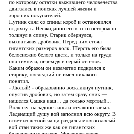
по которому остатки выжившего человечества
двигались в поисках лучшей жизни и
хороших покупателей.
Путник снял со спины короб и остановился
отдохнуть. Неожиданно его кто-то осторожно
толкнул в спину. Старик обернулся,
выхватывая дробовик. Перед ним стоял
гигантских размеров волк. Шерсть его была
белоснежно белого цвета, и только на груди
она темнела, переходя в серый оттенок.
Каким образом он незаметно подкрался к
старику, последний не имел никакого
понятия.
- Лютый! - обрадованно воскликнул путник,
опустив дробовик, но затем сразу сник —
нашелся Сашка наш… да только мертвый...
Волк сел на задние лапы и отчаянно завыл.
Леденящий душу вой заполнил всю округу. В
ответ из лесной чащи раздался многоголосый
вой стаи таких же как он гигантских
белоснежных волков. Мучавшее зверя