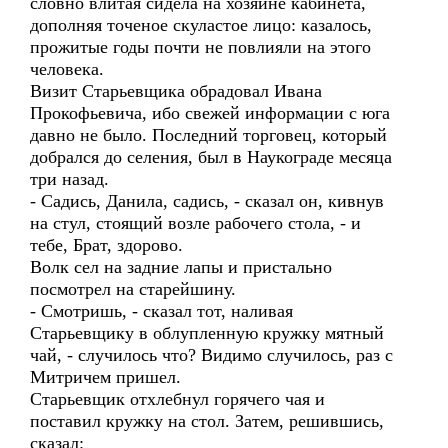
словно влитая сидела на хозяине кабинета,
дополняя точеное скуластое лицо: казалось,
прожитые годы почти не повлияли на этого
человека.
Визит Старьевщика обрадовал Ивана
Прокофьевича, ибо свежей информации с юга
давно не было. Последний торговец, который
добрался до селения, был в Наукограде месяца
три назад.
- Садись, Данила, садись, - сказал он, кивнув
на стул, стоящий возле рабочего стола, - и
тебе, Брат, здорово.
Волк сел на задние лапы и пристально
посмотрел на старейшину.
- Смотришь, - сказал тот, наливая
Старьевщику в облупленную кружку мятный
чай, - случилось что? Видимо случилось, раз с
Митричем пришел.
Старьевщик отхлебнул горячего чая и
поставил кружку на стол. Затем, решившись,
сказал: