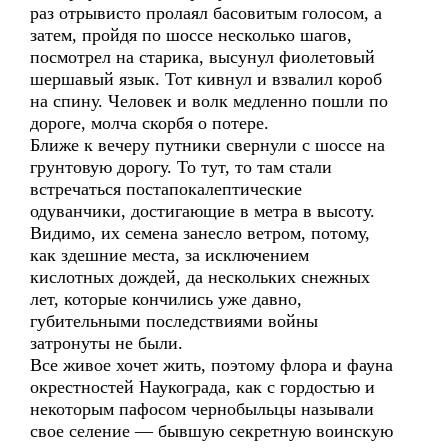
раз отрывисто пролаял басовитым голосом, а
затем, пройдя по шоссе несколько шагов,
посмотрел на старика, высунул фиолетовый
шершавый язык. Тот кивнул и взвалил короб
на спину. Человек и волк медленно пошли по
дороге, молча скорбя о потере.
Ближе к вечеру путники свернули с шоссе на
грунтовую дорогу. То тут, то там стали
встречаться постапокалептические
одуванчики, достигающие в метра в высоту.
Видимо, их семена занесло ветром, потому,
как здешние места, за исключением
кислотных дождей, да нескольких снежных
лет, которые кончились уже давно,
губительными последствиями войны
затронуты не были.
Все живое хочет жить, поэтому флора и фауна
окрестностей Наукограда, как с гордостью и
некоторым пафосом чернобыльцы называли
свое селение — бывшую секретную воинскую