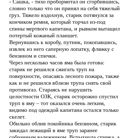
- Сашка, - тихо пробормотал он сгорбившись,
словно только что он принял на себя тяжелый
груз. Тяжело вздохнув, старик потянулся за
кончиком ремня, который торчал из-под
спины мертвого капитана, и рывком вытащил
потертый кожаный планшет.
Вернувшись к коробу, путник, покопавшись,
извлек из него саперную лопатку, фляжку с
бензином и спички.
Через несколько часов яма была готова:
старик не решился сжигать труп на
поверхности, опасаясь лесного пожара, также
как и не решился вблизи трупа снять свой
противогаз. Стараясь не нарушить
целостности ОЗК, старик осторожно спустил
труп в яму – тот оказался очень легким,
видимо под одеждой капитана остался только
скелет.
Обильно облив покойника бензином, старик
закидал лежащий в яме труп заранее
собранным валежником. Вспыхнула спичка, а