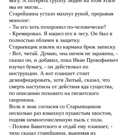
могу. А потерять группу людей на этом этапе
мы не могли...
Старейшина устало махнул рукой, прерывая
монолог:
- Ты его хоть похоронил по-человечески?
- Кремировал. Я нашел его в лесу. Он был в
полностью облачен в защитку.
Старьевщик извлек из кармана брюк записку.
- Вот, читай. Думаю, она ничем не заражена, -
сказал он, и добавил, пока Иван Прокофьевич
изучал бумагу, - он действовал по
инструкции. А вот планшет стоит
дезинфицировать, хотя Лютый, сказал, что
смерть наступила от действия яда существа,
по описанию похожего на гигантского
скорпиона.
Волк в знак согласия со Старьевщиком
несколько раз взмахнул пушистым хвостом,
подняв немногочисленную пыль с пола.
- Позови Бавитского и отдай ему планшет, -
тихо сказал старейшина, вынимая из