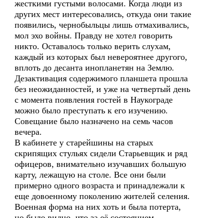
жесткими густыми волосами. Когда люди из
других мест интересовались, откуда они такие
появились, чернобыльцы лишь отмахивались,
мол эхо войны. Правду не хотел говорить
никто. Оставалось только верить слухам,
каждый из которых был невероятнее другого,
вплоть до десанта инопланетян на Землю.
Дезактивация содержимого планшета прошла
без неожиданностей, и уже на четвертый день
с момента появления гостей в Наукограде
можно было преступать к его изучению.
Совещание было назначено на семь часов
вечера.
В кабинете у старейшины на старых
скрипящих стульях сидели Старьевщик и ряд
офицеров, внимательно изучавших большую
карту, лежащую на столе. Все они были
примерно одного возраста и принадлежали к
еще довоенному поколению жителей селения.
Военная форма на них хоть и была потерта,
но было видно, что за её состоянием