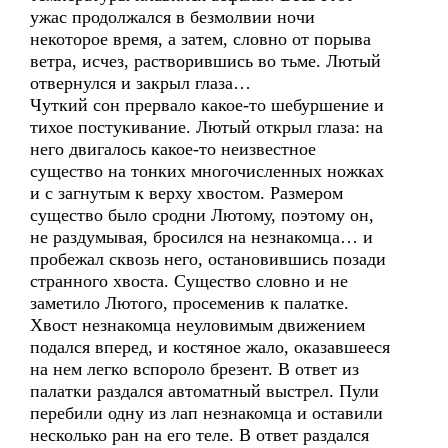
ужас продолжался в безмолвии ночи
некоторое время, а затем, словно от порыва
ветра, исчез, растворившись во тьме. Лютый
отвернулся и закрыл глаза…
Чуткий сон прервало какое-то шебуршение и
тихое постукивание. Лютый открыл глаза: на
него двигалось какое-то неизвестное
существо на тонких многочисленных ножках
и с загнутым к верху хвостом. Размером
существо было сродни Лютому, поэтому он,
не раздумывая, бросился на незнакомца… и
пробежал сквозь него, остановившись позади
странного хвоста. Существо словно и не
заметило Лютого, просеменив к палатке.
Хвост незнакомца неуловимым движением
подался вперед, и костяное жало, оказавшееся
на нем легко вспороло брезент. В ответ из
палатки раздался автоматный выстрел. Пули
перебили одну из лап незнакомца и оставили
несколько ран на его теле. В ответ раздался