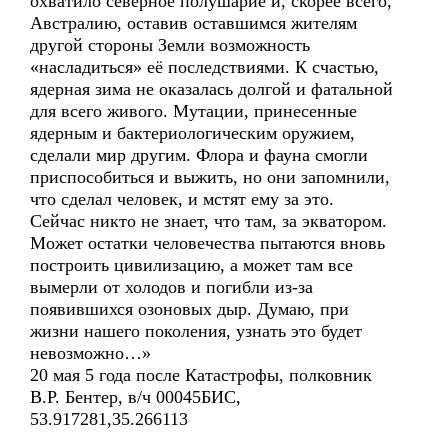
охватило северное полушарие и, скорее всего,
Австралию, оставив оставшимся жителям
другой стороны Земли возможность
«насладиться» её последствиями. К счастью,
ядерная зима не оказалась долгой и фатальной
для всего живого. Мутации, принесенные
ядерным и бактериологическим оружием,
сделали мир другим. Флора и фауна смогли
приспособиться и выжить, но они запомнили,
что сделал человек, и мстят ему за это.
Сейчас никто не знает, что там, за экватором.
Может остатки человечества пытаются вновь
построить цивилизацию, а может там все
вымерли от холодов и погибли из-за
появившихся озоновых дыр. Думаю, при
жизни нашего поколения, узнать это будет
невозможно…»
20 мая 5 года после Катастрофы, полковник
В.Р. Бентер, в/ч 00045БИС,
53.917281,35.266113