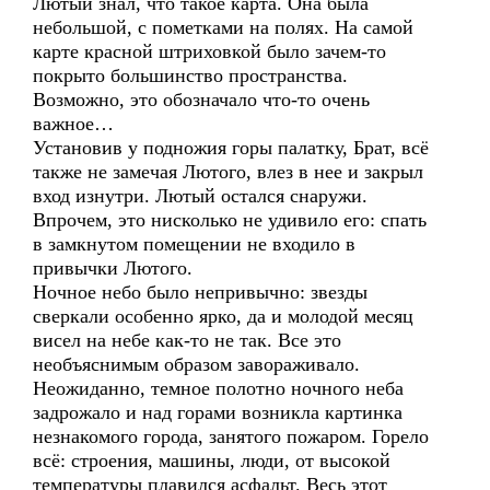
Лютый знал, что такое карта. Она была
небольшой, с пометками на полях. На самой
карте красной штриховкой было зачем-то
покрыто большинство пространства.
Возможно, это обозначало что-то очень
важное…
Установив у подножия горы палатку, Брат, всё
также не замечая Лютого, влез в нее и закрыл
вход изнутри. Лютый остался снаружи.
Впрочем, это нисколько не удивило его: спать
в замкнутом помещении не входило в
привычки Лютого.
Ночное небо было непривычно: звезды
сверкали особенно ярко, да и молодой месяц
висел на небе как-то не так. Все это
необъяснимым образом завораживало.
Неожиданно, темное полотно ночного неба
задрожало и над горами возникла картинка
незнакомого города, занятого пожаром. Горело
всё: строения, машины, люди, от высокой
температуры плавился асфальт. Весь этот