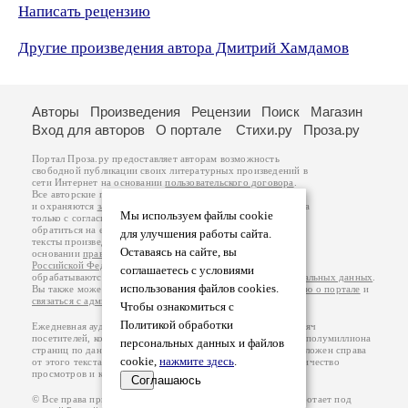
Написать рецензию
Другие произведения автора Дмитрий Хамдамов
Авторы
Произведения
Рецензии
Поиск
Магазин
Вход для авторов
О портале
Стихи.ру
Проза.ру
Портал Проза.ру предоставляет авторам возможность
свободной публикации своих литературных произведений в
сети Интернет на основании
пользовательского договора
.
Все авторские права на произведения принадлежат авторам
и охраняются
законом
. Перепечатка произведений возможна
Мы используем файлы cookie
только с согласия его автора, к которому вы можете
обратиться на его авторской странице. Ответственность за
для улучшения работы сайта.
тексты произведений авторы несут самостоятельно на
Оставаясь на сайте, вы
основании
правил публикации
и
законодательства
Российской Федерации
. Данные пользователей
соглашаетесь с условиями
обрабатываются на основании
Политики обработки персональных данных
.
использования файлов cookies.
Вы также можете посмотреть более подробную
информацию о портале
и
связаться с администрацией
.
Чтобы ознакомиться с
Политикой обработки
Ежедневная аудитория портала Проза.ру – порядка 100 тысяч
посетителей, которые в общей сумме просматривают более полумиллиона
персональных данных и файлов
страниц по данным счетчика посещаемости, который расположен справа
cookie,
нажмите здесь
.
от этого текста. В каждой графе указано по две цифры: количество
просмотров и количество посетителей.
Соглашаюсь
© Все права принадлежат авторам, 2000-2026. Портал работает под