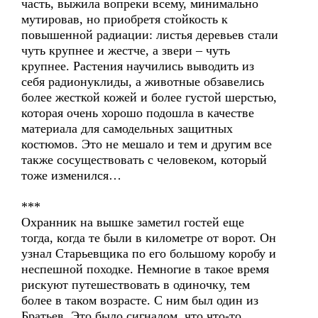
часть, выжила вопреки всему, минимально
мутировав, но приобретя стойкость к
повышенной радиации: листья деревьев стали
чуть крупнее и жестче, а звери – чуть
крупнее. Растения научились выводить из
себя радионуклиды, а животные обзавелись
более жесткой кожей и более густой шерстью,
которая очень хорошо подошла в качестве
материала для самодельных защитных
костюмов. Это не мешало и тем и другим все
также сосуществовать с человеком, который
тоже изменился…
***
Охранник на вышке заметил гостей еще
тогда, когда те были в километре от ворот. Он
узнал Старьевщика по его большому коробу и
неспешной походке. Немногие в такое время
рискуют путешествовать в одиночку, тем
более в таком возрасте. С ним был один из
Братьев. Это было сигналом, что что-то