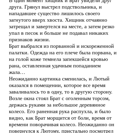
В один момент хищник и Брат увидели друг
друга. Грянул выстрел подствольника, и
нападавшее существо лишилось своего
загнутого вверх хвоста. Хищник отчаянно
затрещал и завертелся на месте, а затем резко
упал в песок и больше не подавал никаких
признаков жизни.
Брат выбрался из порванной и искореженной
палатки. Одежда на его плече была порвана, и
на голой коже темнела запекшейся кровью
рана, оставленная удачным попаданием
жала…
Неожиданно картинка сменилась, и Лютый
оказался в помещении, которое все время
заваливалось то в одну, то в другую сторону.
Возле окна стоял Брат с оголенным торсом,
держась руками за небольшое деревянное
колесо. Его раненная рука распухла, и было
видно, как Брат морщится от боли, время от
времени поворачивая колесо. Неожиданно он
повернулся к Лютому, пристально посмотрел