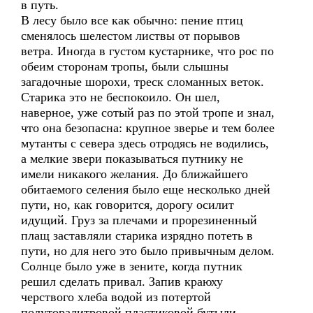
в путь.
В лесу было все как обычно: пение птиц
сменялось шелестом листвы от порывов
ветра. Иногда в густом кустарнике, что рос по
обеим сторонам тропы, были слышны
загадочные шорохи, треск сломанных веток.
Старика это не беспокоило. Он шел,
наверное, уже сотый раз по этой тропе и знал,
что она безопасна: крупное зверье и тем более
мутанты с севера здесь отродясь не водились,
а мелкие звери показываться путнику не
имели никакого желания. До ближайшего
обитаемого селения было еще несколько дней
пути, но, как говорится, дорогу осилит
идущий. Груз за плечами и прорезиненный
плащ заставляли старика изрядно потеть в
пути, но для него это было привычным делом.
Солнце было уже в зените, когда путник
решил сделать привал. Запив краюху
черствого хлеба водой из потертой
полуторалитровой пластиковой бутыли,