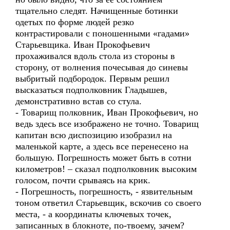
тщательно следят. Начищенные ботинки
одетых по форме людей резко
контрастировали с поношенными «гадами»
Старьевщика. Иван Прокофьевич
прохаживался вдоль стола из стороны в
сторону, от волнения почесывая до синевы
выбритый подбородок. Первым решил
высказаться подполковник Гладышев,
демонстративно встав со стула.
- Товарищ полковник, Иван Прокофьевич, но
ведь здесь все изображено не точно. Товарищ
капитан всю диспозицию изобразил на
маленькой карте, а здесь все перенесено на
большую. Погрешность может быть в сотни
километров! – сказал подполковник высоким
голосом, почти срываясь на крик.
- Погрешность, погрешность, - язвительным
тоном ответил Старьевщик, вскочив со своего
места, - а координаты ключевых точек,
записанных в блокноте, по-твоему, зачем?