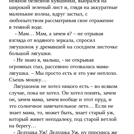
нежной белизной кувшинки, выбрался на
широкий зеленый лист и, глядя на аккуратные
маленькие волны, вдруг застыл, с
любопытством рассматривая свое отражение
в темной воде.
- Мам… Мам, а зачем я? – не отрывая
взгляда от водяного зеркала, спросил
лягушонок у дремавшей на соседнем листочке
большой лягушки.
- Не знаю я, малыш, - не открывая
огромных глаз, рассеянно отозвалась мама-
лягушка. – Мы просто есть и это уже неплохо.
Съешь мошку…
Лягушонок не хотел никого есть – во всяком
случае, пока не хотел. Он хотел понять, зачем
он, зачем мама, зачем вообще и этот пруд, и
это солнечное замечательное лето… Если не
знает мама, то, может быть, знает старый уж,
который живет неподалеку, под старой ветлой
на берегу…
- Дедушка Уж! Дедушка Уж, ну проснись же