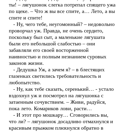
ты! – лягушонок слегка потрепал спящего ужа
по щеке. – Что ж вы все спите, а… Лето, а вы
спите и спите!
- Ну, чего тебе, неугомонный? – недовольно
проворчал уж. Правда, не очень сердито,
поскольку был сыт, а маленькие лягушата
были его небольшой слабостью – они
забавляли его своей восторженной
наивностью и полным незнанием суровых
законов жизни.
- Дедушка Уж, а зачем я? – в блестящих
глазенках светились требовательность и
любопытство.
- Ну, как тебе сказать, серенький… - устало
вздохнул уж и посмотрел на лягушонка с
затаенным сочувствием. – Живи, радуйся,
пока лето. Комариков лови, расти…
- И этот про мошкару… Сговорились вы,
что ли? – лягушонок досадливо отмахнулся и
красивым прыжком плюхнулся обратно в