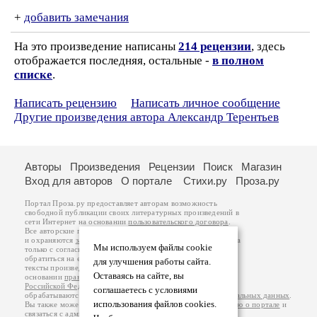
+
добавить замечания
На это произведение написаны
214 рецензии
, здесь
отображается последняя, остальные -
в полном
списке
.
Написать рецензию
Написать личное сообщение
Другие произведения автора Александр Терентьев
Авторы
Произведения
Рецензии
Поиск
Магазин
Вход для авторов
О портале
Стихи.ру
Проза.ру
Портал Проза.ру предоставляет авторам возможность
свободной публикации своих литературных произведений в
сети Интернет на основании
пользовательского договора
.
Все авторские права на произведения принадлежат авторам
и охраняются
законом
. Перепечатка произведений возможна
Мы используем файлы cookie
только с согласия его автора, к которому вы можете
обратиться на его авторской странице. Ответственность за
для улучшения работы сайта.
тексты произведений авторы несут самостоятельно на
Оставаясь на сайте, вы
основании
правил публикации
и
законодательства
Российской Федерации
. Данные пользователей
соглашаетесь с условиями
обрабатываются на основании
Политики обработки персональных данных
.
использования файлов cookies.
Вы также можете посмотреть более подробную
информацию о портале
и
связаться с администрацией
.