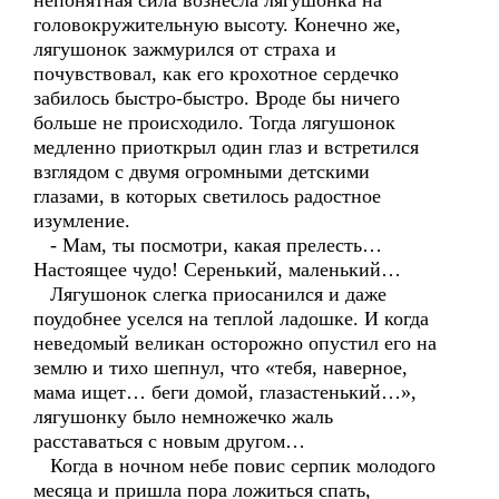
непонятная сила вознесла лягушонка на
головокружительную высоту. Конечно же,
лягушонок зажмурился от страха и
почувствовал, как его крохотное сердечко
забилось быстро-быстро. Вроде бы ничего
больше не происходило. Тогда лягушонок
медленно приоткрыл один глаз и встретился
взглядом с двумя огромными детскими
глазами, в которых светилось радостное
изумление.
- Мам, ты посмотри, какая прелесть…
Настоящее чудо! Серенький, маленький…
Лягушонок слегка приосанился и даже
поудобнее уселся на теплой ладошке. И когда
неведомый великан осторожно опустил его на
землю и тихо шепнул, что «тебя, наверное,
мама ищет… беги домой, глазастенький…»,
лягушонку было немножечко жаль
расставаться с новым другом…
Когда в ночном небе повис серпик молодого
месяца и пришла пора ложиться спать,