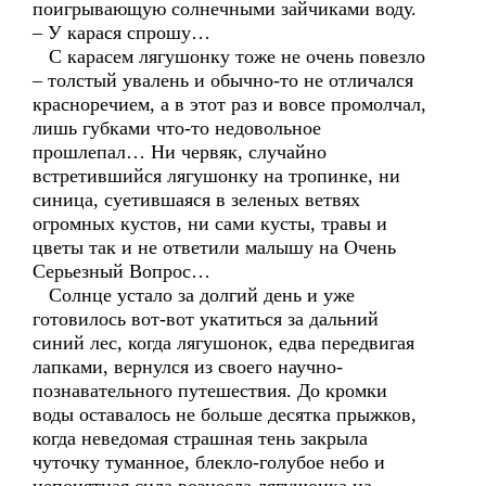
поигрывающую солнечными зайчиками воду.
– У карася спрошу…
С карасем лягушонку тоже не очень повезло
– толстый увалень и обычно-то не отличался
красноречием, а в этот раз и вовсе промолчал,
лишь губками что-то недовольное
прошлепал… Ни червяк, случайно
встретившийся лягушонку на тропинке, ни
синица, суетившаяся в зеленых ветвях
огромных кустов, ни сами кусты, травы и
цветы так и не ответили малышу на Очень
Серьезный Вопрос…
Солнце устало за долгий день и уже
готовилось вот-вот укатиться за дальний
синий лес, когда лягушонок, едва передвигая
лапками, вернулся из своего научно-
познавательного путешествия. До кромки
воды оставалось не больше десятка прыжков,
когда неведомая страшная тень закрыла
чуточку туманное, блекло-голубое небо и