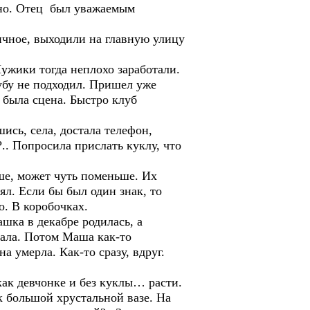
тно. Отец был уважаемым
ное, выходили на главную улицу
ужики тогда неплохо заработали.
убу не подходил. Пришел уже
 была сцена. Быстро клуб
ь, села, достала телефон,
.. Попросила прислать куклу, что
е, может чуть поменьше. Их
ял. Если бы был один знак, то
о. В коробочках.
а в декабре родилась, а
рала. Потом Маша как-то
а умерла. Как-то сразу, вдруг.
к девчонке и без куклы… расти.
большой хрустальной вазе. На