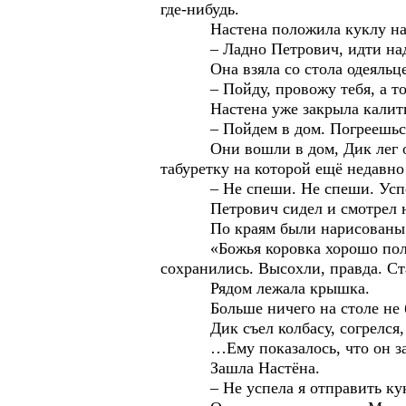
где-нибудь.
Настена положила куклу на сги
– Ладно Петрович, идти над
Она взяла со стола одеяльце, по
– Пойду, провожу тебя, а то соб
Настена уже закрыла калитку, к
– Пойдем в дом. Погреешься да 
Они вошли в дом, Дик лег около
табуретку на которой ещё недавно
– Не спеши. Не спеши. Успеем вс
Петрович сидел и смотрел на с
По краям были нарисованы цвет
«Божья коровка хорошо получила
сохранились. Высохли, правда. Ст
Рядом лежала крышка.
Больше ничего на столе не 
Дик съел колбасу, согрелся, дро
…Ему показалось, что он задре
Зашла Настёна.
– Не успела я отправить куклу-