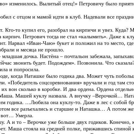
ево» изменилось. Вылитый отец!» Петровичу было прия
с отцом и мамой идти в клуб. Надевали все празднич
то-то купил его, разобрал на кирпичи и увез. Куда? М
 кирпич. Петрович тогда не стал «калымить». Даже к кл
ент. Нарвал «Иван-Чаю» букет и положил на то место, где
зобрали и месяца не прошло.
ая дочка. Настёна – почтальон забежала, запыхавшис
ейчас звонить будет. Подождем». Позвонила. Что сказала?
нила и попросила.
когда Наташке было годика два. Может чуть побольш
или. «Победитель соцсоревнования» вручали и год там сто
 их вон сколько в коробке. И два ордена. Ордена отдельн
а. Машей куклу назвала. А внучку –Верочкой… Наташк
им годика. …Любила она куклу-то. Даже в лес с собой б
потом все разъехались и старшие и Наташка… А потом жен
А вот… Умерла.
то – Верочке уже больше двух годиков. Конечно, ка
аша стояла на средней полке, прижавшись спиной к 