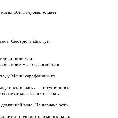
гах обе. Голубые. А цвет
еча. Смотрю и Дик тут.
идели пили чай.
ой твоим мы тогда вместе в
о, у Маши сарафанчик-то
жде и отличали… – потупившись,
 ей не играла. Сашки – брата
омашней воде. На чердаке хоть
ка нитки подпороть немного надо,