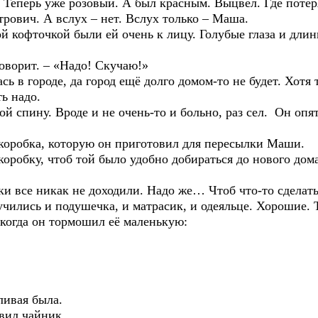
 Теперь уже розовый. А был красным. Выцвел. Где потер
трович. А вслух – нет. Вслух только – Маша.
точкой были ей очень к лицу. Голубые глаза и длинна
рит. – «Надо! Скучаю!»
городе, да город ещё долго домом-то не будет. Хотя т
ь надо.
ину. Вроде и не очень-то и больно, раз сел. Он опять
робка, которую он приготовил для пересылки Маши.
бку, чтоб той было удобно добираться до нового дома,
е никак не доходили. Надо же… Чтоб что-то сделать д
ились и подушечка, и матрасик, и одеяльце. Хорошие. Т
 когда он тормошил её маленькую:
вая была.
ил чайник.