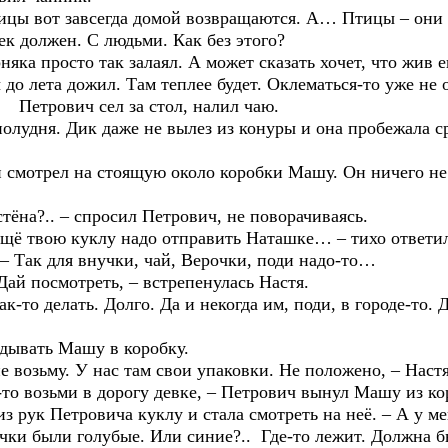
вот завсегда домой возвращаются. А… Птицы – они и
ек должен. С людьми. Как без этого?
просто так залаял. А может сказать хочет, что жив е
 до лета дожил. Там теплее будет. Оклематься-то уже не 
рович сел за стол, налил чаю.
я. Дик даже не вылез из конуры и она пробежала сра
трел на стоящую около коробки Машу. Он ничего не о
?.. – спросил Петрович, не поворачиваясь.
твою куклу надо отправить Наташке… – тихо ответил
ак для внучки, чай, Верочки, поди надо-то…
 посмотреть, – встрепенулась Настя.
делать. Долго. Да и некогда им, поди, в городе-то. Дел
вать Машу в коробку.
ьму. У нас там свои упаковки. Не положено, – Настя 
озьми в дорогу девке, – Петрович вынул Машу из ко
ук Петровича куклу и стала смотреть на неё. – А у мен
ки были голубые. Или синие?.. Где-то лежит. Должна бы