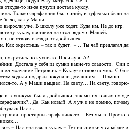
еяльце, подушечку, матрасик. Села.
ткуда-то из-за пузухи достала куклу.
Только сарафанчик был синий, и туфельки были на но
се было, как у Маши.
осли уже. В школу уже ходят. Куда им. Не до игр.
ну куклу, поставил на стол рядом с Машей.
, не отводя взгляда от двойняшек.
к окрестишь – так и будет. – …Ты чай предлагал дав
окрутись по кухне-то. Посижу я. А?..
. Достала у себя из сумки какие-то сладости. Они с
 молчание Петрович. – Куклу-то твою помню. С батьк
 Потом ходили подарки покупали домашним. …Помню.
то. А у Маши выцвел. На свету… На свету, говорю-т
 техникуме были двойняшки, так мы их только по оде
 сарафанчик?.. Да. Как новый. А я уж и не помню, почему
ыбнулась Настя.
вич, простирни сарафанчик-то… Без мыла. Просто в д
к-никак…
, – Настена взяла куклу. – Тут на спинке у сарафанчи