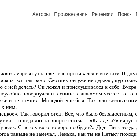
Авторы
Произведения
Рецензии
Поиск
 марево утра свет еле пробивался в комнату. В доме 
ться так рано. Скотину он уже не держал, кур тоже. 
о с ней делать? Он лежал и прислушивался к себе. Вчера
 неудобно повернулся и в спине в знакомом месте что-то 
уже и не помнил. Молодой ещё был. Так всю жизнь с ним
 к ним.
». Так говорил отец. Все, что было безрадостным, о
ут как-то недавно на вопрос соседа – «Как дела?» вдруг н
 всех. С чего у кого-то хорошо будет?» Дядя Витя тогда 
огда раньше не замечал, Ленька, как ты на Петьку поход