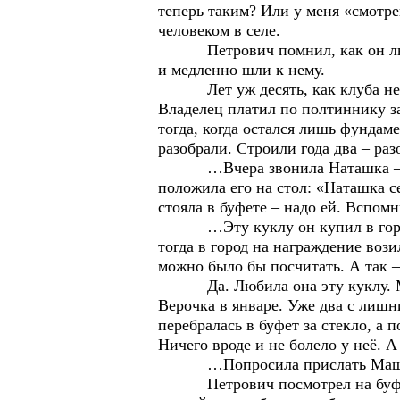
теперь таким? Или у меня «смотр
человеком в селе.
Петрович помнил, как он любил 
и медленно шли к нему.
Лет уж десять, как клуба нет. К
Владелец платил по полтиннику за
тогда, когда остался лишь фундам
разобрали. Строили года два – ра
…Вчера звонила Наташка – младш
положила его на стол: «Наташка с
стояла в буфете – надо ей. Вспом
…Эту куклу он купил в городе, 
тогда в город на награждение воз
можно было бы посчитать. А так –
Да. Любила она эту куклу. Маш
Верочка в январе. Уже два с лишн
перебралась в буфет за стекло, а 
Ничего вроде и не болело у неё. 
…Попросила прислать Машу. А и 
Петрович посмотрел на буфет. М