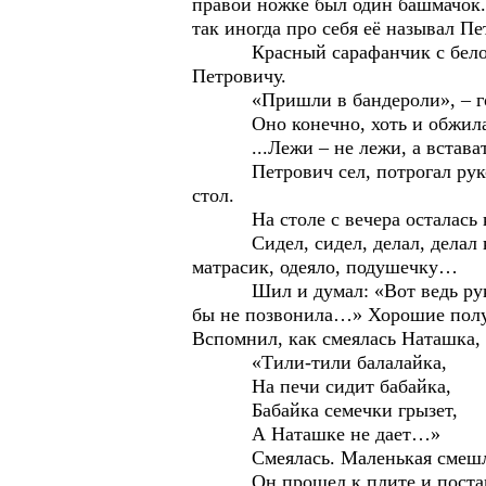
правой ножке был один башмачок.
так иногда про себя её называл Пе
Красный сарафанчик с белой коф
Петровичу.
«Пришли в бандероли», – гово
Оно конечно, хоть и обжилась в 
...Лежи – не лежи, а встават
Петрович сел, потрогал рукой сп
стол.
На столе с вечера осталась ко
Сидел, сидел, делал, делал коро
матрасик, одеяло, подушечку…
Шил и думал: «Вот ведь руки вс
бы не позвонила…» Хорошие получ
Вспомнил, как смеялась Наташка,
«Тили-тили балалайка,
На печи сидит бабайка,
Бабайка семечки грызет,
А Наташке не дает…»
Смеялась. Маленькая смешли
Он прошел к плите и постав