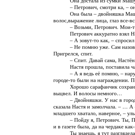
Она достала из сумки Машу, од
– Петрович, смотри ка, – она о
Она была – двойняшка Машина. 
волос,выражение лица, глаз все-в
– Возьми, Петрович. Мои-то выр
Петрович аккуратно взял Насти
– А зовут-то как, – спросил он
– Не помню уже. Сам назови. Ка
Пригрелся, спит.
– Спит. Давай сама, Настёна, п
Настя прошла, поставила чайник
– А я ведь её помню, – нарушил
городе-то были на награждении.
Хорошо сарафанчик сохранился-
выцвел. И волосы немного…
– Двойняшки. У нас в городе в
сказала Настя и замолчала. – … А
младшего хватало, наверное, – ул
– Пойду я, Петрович. Ты, Петро
и в газете была, да на чердаке ка
Ты знаешь, я тут разглядела все