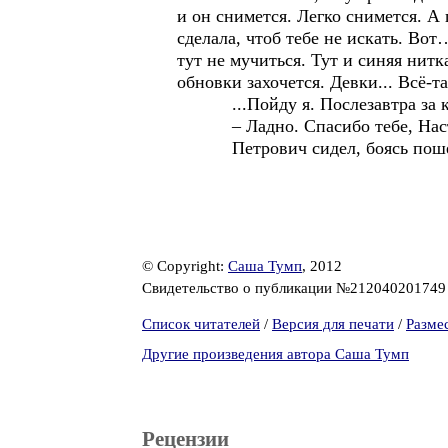
и он снимется. Легко снимется. А 
сделала, чтоб тебе не искать. Во
тут не мучиться. Тут и синяя нитк
обновки захочется. Девки... Всё-т
...Пойду я. Послезавтра за ку
– Ладно. Спасибо тебе, Наст
Петрович сидел, боясь пошевели
© Copyright:
Саша Тумп
, 2012
Свидетельство о публикации №21204020174
Список читателей
/
Версия для печати
/
Разме
Другие произведения автора Саша Тумп
Рецензии