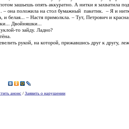
потом зашьешь опять аккуратно. А нитки я захватила под
т… – она положила на стол бумажный пакетик. – Я и нитк
а, и белая... – Настя примолкла. – Тут, Петрович и кра
аки... Двойняшки...
клой-то зайду. Ладно?
ёна.
ть рукой, на которой, прижавшись друг к другу, ле
9
стить анонс
/
Заявить о нарушении