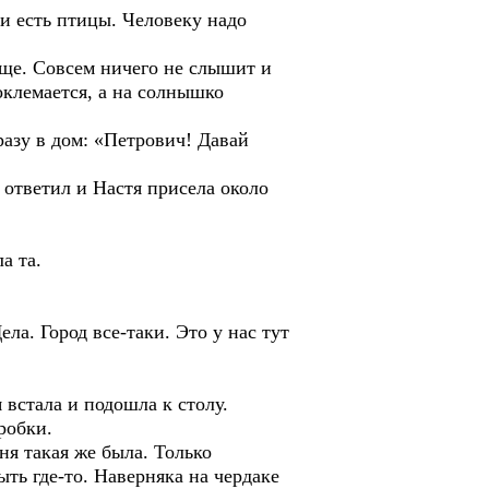
 есть птицы. Человеку надо
ще. Совсем ничего не слышит и
оклемается, а на солнышко
зу в дом: «Петрович! Давай
тветил и Настя присела около
а та.
а. Город все-таки. Это у нас тут
встала и подошла к столу.
робки.
я такая же была. Только
ть где-то. Наверняка на чердаке