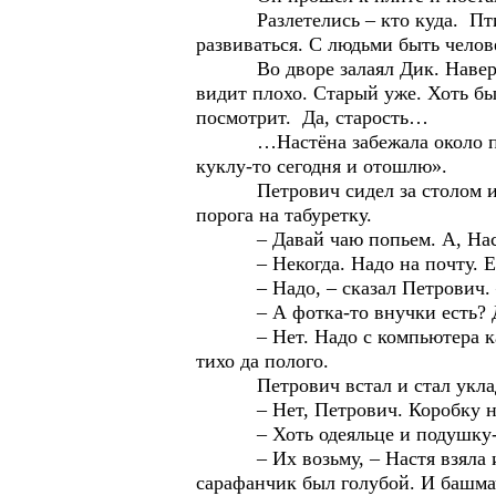
Разлетелись – кто куда. Птицы 
развиваться. С людьми быть челов
Во дворе залаял Дик. Наверняка 
видит плохо. Старый уже. Хоть бы
посмотрит. Да, старость… Пет
…Настёна забежала около полудн
куклу-то сегодня и отошлю».
Петрович сидел за столом и смо
порога на табуретку.
– Давай чаю попьем. А, Настёна
– Некогда. Надо на почту. Ещё 
– Надо, – сказал Петрович. – Т
– А фотка-то внучки есть? Дай
– Нет. Надо с компьютера как-то 
тихо да полого.
Петрович встал и стал уклады
– Нет, Петрович. Коробку не воз
– Хоть одеяльце и подушку-то в
– Их возьму, – Настя взяла из р
сарафанчик был голубой. И башмач