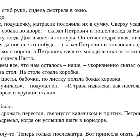
б руки, сидела смотрела в окно.
о.
душечку, матрасик положила их в сумку. Сверху усади
ака во дворе, – сказал Петрович и пошел вслед за На
огда Дик вышел из конуры. Он стоял подрагивая, низк
поешь что-нибудь, – сказал Петрович и похлопал лад
 порога, а Петрович, взяв их холодильника остатки к
 сидела Настя.
е, что нам осталось – наше, – укоризненно сказал он
тол. На столе стояла коробка.
ы, бабочки, по листку ползла божья коровка.
сь», – подумал он. – «И трава издалека, как настоя
арые и хрупкие стали».
было.
жать перестал, свернулся калачиком и притих. Петров
мал, когда он услышал шаги в коридоре.
то. Теперь только послезавтра. Вот принесла опять. 