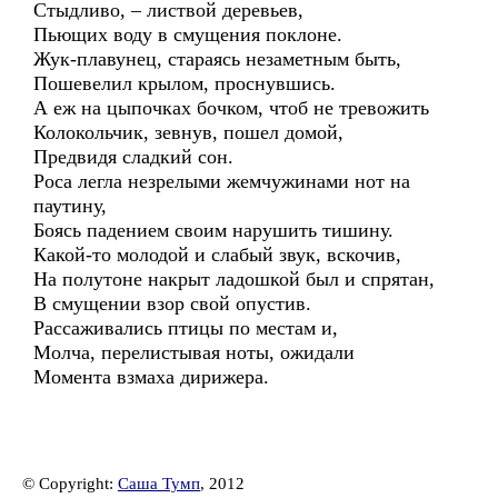
Стыдливо, – листвой деревьев,
Пьющих воду в смущения поклоне.
Жук-плавунец, стараясь незаметным быть,
Пошевелил крылом, проснувшись.
А еж на цыпочках бочком, чтоб не тревожить
Колокольчик, зевнув, пошел домой,
Предвидя сладкий сон.
Роса легла незрелыми жемчужинами нот на
паутину,
Боясь падением своим нарушить тишину.
Какой-то молодой и слабый звук, вскочив,
На полутоне накрыт ладошкой был и спрятан,
В смущении взор свой опустив.
Рассаживались птицы по местам и,
Молча, перелистывая ноты, ожидали
Момента взмаха дирижера.
© Copyright:
Саша Тумп
, 2012