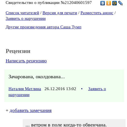
Свидетельство о публикации №212040601597
Список читателей
/
Версия для печати
/
Разместить анонс
/
Заявить о нарушении
Другие произведения автора Саша Тумп
Рецензии
Написать рецензию
Зачарована, околдована...
Наталия Матлина
26.12.2016 13:02
•
Заявить о
нарушении
+
добавить замечания
... ветром в поле когда-то обвенчана.