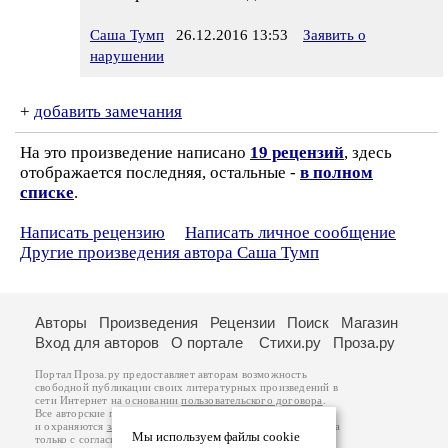
Саша Тумп
26.12.2016 13:53
Заявить о
нарушении
+
добавить замечания
На это произведение написано
19 рецензий
, здесь
отображается последняя, остальные -
в полном
списке
.
Написать рецензию
Написать личное сообщение
Другие произведения автора Саша Тумп
Авторы
Произведения
Рецензии
Поиск
Магазин
Вход для авторов
О портале
Стихи.ру
Проза.ру
Портал Проза.ру предоставляет авторам возможность
свободной публикации своих литературных произведений в
сети Интернет на основании
пользовательского договора
.
Все авторские права на произведения принадлежат авторам
и охраняются
законом
. Перепечатка произведений возможна
Мы используем файлы cookie
только с согласия его автора, к которому вы можете