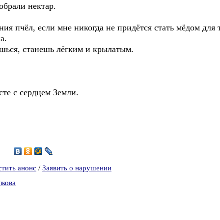
обрали нектар.
ия пчёл, если мне никогда не придётся стать мёдом для 
а.
ешься, станешь лёгким и крылатым.
те с сердцем Земли.
2
стить анонс
/
Заявить о нарушении
лкова