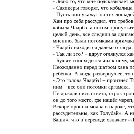
- Знаю то, что мне подсказывает м
- Саяпкеры говорят, что кобылица
- Пусть они укажут на тех лошаде
Хан про себя рассудил, что требо
кобыла Чаарбэ, а потом пропустит
целый день, все следили за двига
мнению, были потомками аргамак
- Чаарбэ находится далеко отсюда
- Так ли это? – вдруг оглянулся ха
- Будьте снисходительны к нему, м
Неожиданно перед шатром хана поя
ребёнка. А когда развернул её, т
- Это голова Чаарбэ! – произнёс Т
ним – все они потомки аргамака.
Не дождавшись ответа, отрок трон
он до того место, где нашёл череп
Вскоре прошла молва в народе, чт
рассудительны, как Толубай». А на
Баши», что в переводе означает «