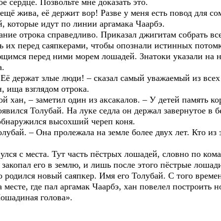
оё сердце. Позвольте мне доказать это.
 ещё жива, её держит вор! Разве у меня есть повод для с
й, которые идут по линии аргамака Чаарбэ.
вание отрока справедливо. Приказал джигитам собрать вс
ь их перед саяпкерами, чтобы опознали истинных потомк
ющимся перед ними морем лошадей. Знатоки указали на н
а.
. Её держат злые люди! – сказал самый уважаемый из всех
н, ища взглядом отрока.
ой хан, – заметил один из аксакалов. – У детей память ко
вился Толубай. На луке седла он держал завернутое в б
о обнаружился высохший череп коня.
олубай. – Она пролежала на земле более двух лет. Кто из
улся с места. Тут часть пёстрых лошадей, словно по ком
, закопал его в землю, и лишь после этого пёстрые лошад
о родился новый саяпкер. Имя его Толубай. С того време
 месте, где пал аргамак Чаарбэ, хан повелел построить н
Лошадиная голова».