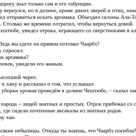
дорогу знал только сам и его табунщик.
 вернулся, но в долине, кроме диких зверей и птиц, ник
шил отправиться искать аргамака. Объездил склоны Ала-Т
. Столько же времени потратил, чтобы вернуться домой.
Чештюбе, увидел отрока, играющего со сверстниками в а
 Ведь вы едете на прямом потомке Чаарбэ?
 спросил:
ок аргамака?
ловек, увидели его живым.
высохший череп.
 к хану и рассказал о том, что услышал.
 уборки урожая проведём в долине Чештюбе, – сказал хан.
 народа – людей знатных и простых. Отрок прибежал со 
, где сидели почтенные аксакалы из знатных родов.
му хан.
всякие небылицы. Откуда ты знаешь, что Чаарбэ погибла