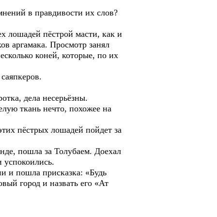
омнений в правдивости их слов?
ех лошадей пёстрой масти, как и
ов аргамака. Просмотр занял
есколько коней, которые, по их
 саяпкеров.
ротка, дела несерьёзны.
елую ткань нечто, похожее на
 этих пёстрых лошадей пойдет за
анде, пошла за Толубаем. Доехал
и успокоились.
ни и пошла присказка: «Будь
овый город и назвать его «Ат