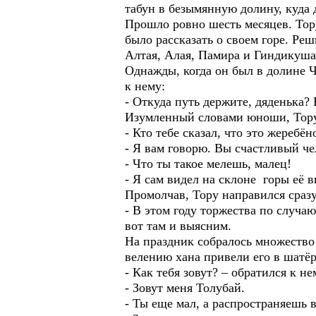
табун в безымянную долину, куда 
Прошло ровно шесть месяцев. Тору
было рассказать о своем горе. Ре
Алтая, Алая, Памира и Гиндикуша
Однажды, когда он был в долине 
к нему:
- Откуда путь держите, дяденька?
Изумленный словами юноши, Тору
- Кто тебе сказал, что это жеребён
- Я вам говорю. Вы счастливый че
- Что ты такое мелешь, малец!
- Я сам видел на склоне горы её 
Промолчав, Тору направился сразу
- В этом году торжества по случаю
вот там и выясним.
На праздник собралось множество
велению хана привели его в шатёр
- Как тебя зовут? – обратился к не
- Зовут меня Толубай.
- Ты еще мал, а распространяешь 