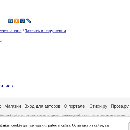
0
стить анонс
/
Заявить о нарушении
в
талиев
к
Магазин
Вход для авторов
О портале
Стихи.ру
Проза.ру
ободной публикации своих литературных произведений в сети Интернет на основании
по
ся
законом
. Перепечатка произведений возможна только с согласия его автора, к котором
ры несут самостоятельно на основании
правил публикации
и
законодательства Российско
айлы cookie для улучшения работы сайта. Оставаясь на сайте, вы
ональных данных
. Вы также можете посмотреть более подробную
информацию о портал