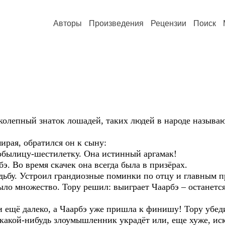
Авторы
Произведения
Рецензии
Поиск
колепный знаток лошадей, таких людей в народе называю
ирая, обратился он к сыну:
кобылицу-шестилетку. Она истинный аргамак!
. Во время скачек она всегда была в призёрах.
дьбу. Устроил грандиозные поминки по отцу и главным 
ло множество. Тору решил: выиграет Чаарбэ – останется 
ещё далеко, а Чаарбэ уже пришла к финишу! Тору убеди
о какой-нибудь злоумышленник украдёт или, еще хуже, ис