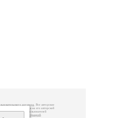
льзовательского договора
. Все авторские
у вы можете обратиться на его авторской
й Федерации
. Данные пользователей
е
и
связаться с администрацией
.