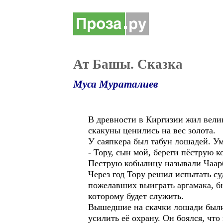
Ат Башы. Сказка
Муса Мураталиев
В древности в Киргизии жил вели
скакуны ценились на вес золота.
У саяпкера был табун лошадей. Ум
- Тору, сын мой, береги пёструю 
Пеструю кобылицу называли Чаарбэ
Через год Тору решил испытать су
пожелавших выиграть аргамака, бы
которому будет служить.
Вышедшие на скачки лошади были 
усилить её охрану. Он боялся, чт