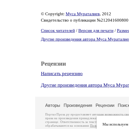
© Copyright:
Муса Мураталиев
, 2012
Свидетельство о публикации №21204160080
Список читателей
/
Версия для печати
/
Разме
Другие произведения автора Муса Мураталие
Рецензии
Написать рецензию
Другие произведения автора Муса Мура
Авторы
Произведения
Рецензии
Поис
Портал Проза.ру предоставляет авторам возможность св
права на произведения принадлежат авторам и охраняют
странице. Ответственность за тексты произведений авто
Мы используем ф
обрабатываются на основании
Политики обработки перс