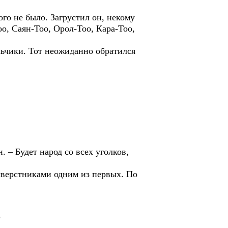
ого не было. Загрустил он, некому
оо, Саян-Тоо, Орол-Тоо, Кара-Тоо,
льчики. Тот неожиданно обратился
 – Будет народ со всех уголков,
сверстниками одним из первых. По
?