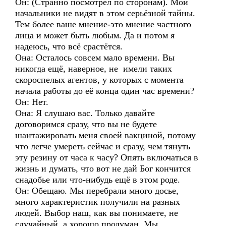
Он: (Странно посмотрел по сторонам). Мои
начальники не видят в этом серьёзной тайны.
Тем более ваше мнение-это мнение частного
лица и может быть любым. Да и потом я
надеюсь, что всё срастётся.
Она: Осталось совсем мало времени. Вы
никогда ещё, наверное, не имели таких
скороспелых агентов, у которых с момента
начала работы до её конца один час времени?
Он: Нет.
Она: Я слушаю вас. Только давайте
договоримся сразу, что вы не будете
шантажировать меня своей вакциной, потому
что легче умереть сейчас и сразу, чем тянуть
эту резину от часа к часу? Опять включаться в
жизнь и думать, что вот не дай Бог кончится
снадобье или что-нибудь ещё в этом роде.
Он: Обещаю. Мы перебрали много досье,
много характеристик получили на разных
людей. Выбор наш, как вы понимаете, не
случайный, а хорошо продуман. Мы….