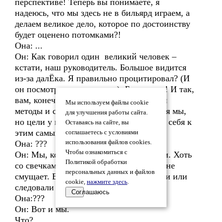
перспективе! Теперь вы понимаете, я
надеюсь, что мы здесь не в бильярд играем, а
делаем великое дело, которое по достоинству
будет оценено потомками?!
Она: ...
Он: Как говорил один великий человек –
кстати, наш руководитель. Большое видится
из-за далЁка. Я правильно процитировал? (И
он посмотрел по сторонам). Благодарю! И так,
вам, конечно, могут не нравиться наши
Мы используем файлы cookie
методы и способы. Можем не нравиться мы,
для улучшения работы сайта.
но цели у нас общие! Или вы относите себя к
Оставаясь на сайте, вы
этим самым..., христианам? А?!
соглашаетесь с условиями
Она: ???
использования файлов cookies.
Чтобы ознакомиться с
Он: Мы, конечно, члены другой партии. Хоть
Политикой обработки
со свечками и стоим. Но пусть вас это не
персональных данных и файлов
смущает. Вы с какими, которые распяли или
cookie,
нажмите здесь
.
следовали за ним?
Соглашаюсь
Она:???
Он: Вот и мы.
Что?