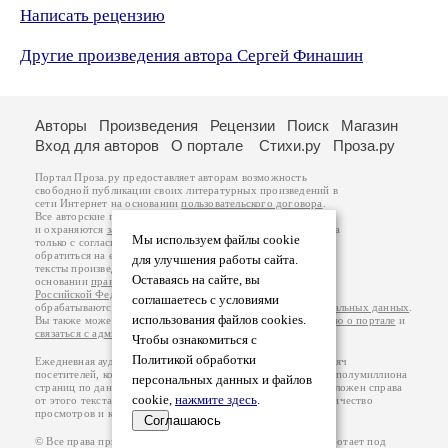
Написать рецензию
Другие произведения автора Сергей Финашин
Авторы
Произведения
Рецензии
Поиск
Магазин
Вход для авторов
О портале
Стихи.ру
Проза.ру
Портал Проза.ру предоставляет авторам возможность
свободной публикации своих литературных произведений в
сети Интернет на основании
пользовательского договора
.
Все авторские права на произведения принадлежат авторам
и охраняются
законом
. Перепечатка произведений возможна
Мы используем файлы cookie
только с согласия его автора, к которому вы можете
обратиться на его авторской странице. Ответственность за
для улучшения работы сайта.
тексты произведений авторы несут самостоятельно на
Оставаясь на сайте, вы
основании
правил публикации
и
законодательства
Российской Федерации
. Данные пользователей
соглашаетесь с условиями
обрабатываются на основании
Политики обработки персональных данных
.
использования файлов cookies.
Вы также можете посмотреть более подробную
информацию о портале
и
связаться с администрацией
.
Чтобы ознакомиться с
Политикой обработки
Ежедневная аудитория портала Проза.ру – порядка 100 тысяч
посетителей, которые в общей сумме просматривают более полумиллиона
персональных данных и файлов
страниц по данным счетчика посещаемости, который расположен справа
cookie,
нажмите здесь
.
от этого текста. В каждой графе указано по две цифры: количество
просмотров и количество посетителей.
Соглашаюсь
© Все права принадлежат авторам, 2000-2026. Портал работает под