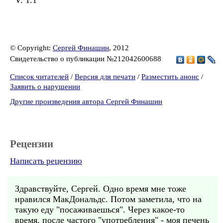
V. 1.1
© Copyright:
Сергей Финашин
, 2012
Свидетельство о публикации №212042600688
Список читателей
/
Версия для печати
/
Разместить анонс
/
Заявить о нарушении
Другие произведения автора Сергей Финашин
Рецензии
Написать рецензию
Здравствуйте, Сергей. Одно время мне тоже
нравился МакДональдс. Потом заметила, что на
такую еду "посаживаешься". Через какое-то
время, после частого "употребления" - моя печень