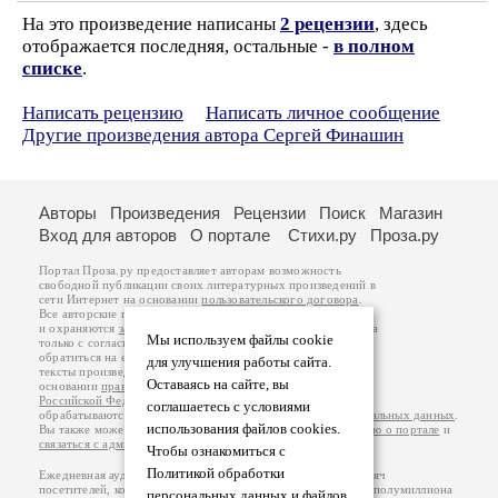
На это произведение написаны
2 рецензии
, здесь
отображается последняя, остальные -
в полном
списке
.
Написать рецензию
Написать личное сообщение
Другие произведения автора Сергей Финашин
Авторы
Произведения
Рецензии
Поиск
Магазин
Вход для авторов
О портале
Стихи.ру
Проза.ру
Портал Проза.ру предоставляет авторам возможность
свободной публикации своих литературных произведений в
сети Интернет на основании
пользовательского договора
.
Все авторские права на произведения принадлежат авторам
и охраняются
законом
. Перепечатка произведений возможна
Мы используем файлы cookie
только с согласия его автора, к которому вы можете
обратиться на его авторской странице. Ответственность за
для улучшения работы сайта.
тексты произведений авторы несут самостоятельно на
Оставаясь на сайте, вы
основании
правил публикации
и
законодательства
Российской Федерации
. Данные пользователей
соглашаетесь с условиями
обрабатываются на основании
Политики обработки персональных данных
.
использования файлов cookies.
Вы также можете посмотреть более подробную
информацию о портале
и
связаться с администрацией
.
Чтобы ознакомиться с
Политикой обработки
Ежедневная аудитория портала Проза.ру – порядка 100 тысяч
посетителей, которые в общей сумме просматривают более полумиллиона
персональных данных и файлов