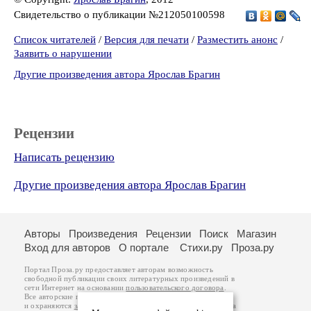
Свидетельство о публикации №212050100598
Список читателей
/
Версия для печати
/
Разместить анонс
/
Заявить о нарушении
Другие произведения автора Ярослав Брагин
Рецензии
Написать рецензию
Другие произведения автора Ярослав Брагин
Авторы
Произведения
Рецензии
Поиск
Магазин
Вход для авторов
О портале
Стихи.ру
Проза.ру
Портал Проза.ру предоставляет авторам возможность
свободной публикации своих литературных произведений в
сети Интернет на основании
пользовательского договора
.
Все авторские права на произведения принадлежат авторам
и охраняются
законом
. Перепечатка произведений возможна