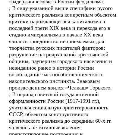
«задержавшегося» в России феодализма.
; В силу указанной выше специфики русого
критического реализма конкретным объектом
критики нарождающегося капитализма в
последней трети XIX века и перехода его в
стадию империализма в начале ХХ века
явилось триединство неприемлемых для
творчества русских писателей факторов:
разрушение патриархальной крестьянской
общины, пауперизм городского населения и
невиданное ранее в истории России
возобладание частнособственнического,
накопительского инстинкта. Знаковым
произве-дением явился «Челкаш» Горького.
; В период советской государственной
оформленности России (1917-1991 гг.),
учитывая социальную ориентированность
СССР, объектом конструктивного
критического реализма до середины 60-х гг.
являлись не-гативные явления,
препятствующие построению и