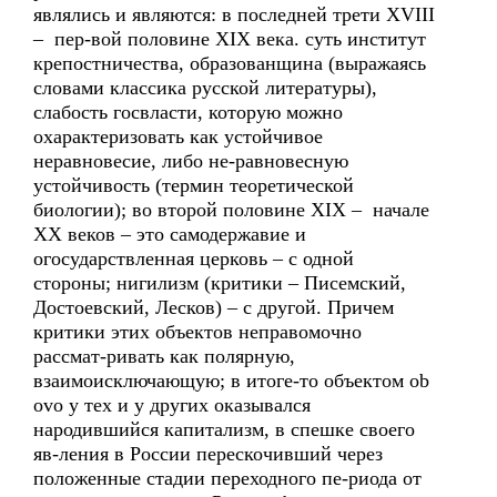
являлись и являются: в последней трети XVIII
– пер-вой половине XIX века. суть институт
крепостничества, образованщина (выражаясь
словами классика русской литературы),
слабость госвласти, которую можно
охарактеризовать как устойчивое
неравновесие, либо не-равновесную
устойчивость (термин теоретической
биологии); во второй половине XIX – начале
XX веков – это самодержавие и
огосударствленная церковь – с одной
стороны; нигилизм (критики – Писемский,
Достоевский, Лесков) – с другой. Причем
критики этих объектов неправомочно
рассмат-ривать как полярную,
взаимоисключающую; в итоге-то объектом ob
ovo у тех и у других оказывался
народившийся капитализм, в спешке своего
яв-ления в России перескочивший через
положенные стадии переходного пе-риода от