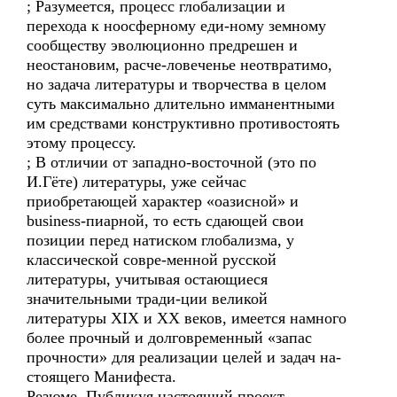
; Разумеется, процесс глобализации и
перехода к ноосферному еди-ному земному
сообществу эволюционно предрешен и
неостановим, расче-ловеченье неотвратимо,
но задача литературы и творчества в целом
суть максимально длительно имманентными
им средствами конструктивно противостоять
этому процессу.
; В отличии от западно-восточной (это по
И.Гёте) литературы, уже сейчас
приобретающей характер «оазисной» и
businеss-пиарной, то есть сдающей свои
позиции перед натиском глобализма, у
классической совре-менной русской
литературы, учитывая остающиеся
значительными тради-ции великой
литературы XIX и ХХ веков, имеется намного
более прочный и долговременный «запас
прочности» для реализации целей и задач на-
стоящего Манифеста.
Резюме. Публикуя настоящий проект