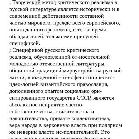
; Творческий метод критического реализма в
русской литературе является исторически и в
современной действенности составной
частью мирового, прежде всего европейского,
опыта данного феномена, в то же время
обладая своей, только ему присущей
спецификой.
; Спецификой русского критического
реализма, обусловленной от-носительной
молодостью отечественной литературы,
общинной традицией мироустройства русской
жизни, врожденной – генофенотипически -
идео-логией византийского православия,
дополненного опытом социально ори-
ентированного государства СССР, является
абсолютное неприятие частно-
собственничества, стяжательства и
накопительства, примате коллективиз-ма,
вера народа в верховную власть при полярном
же неверии власти ис-полнительной. Это
выражено в формуле русского фольклора: