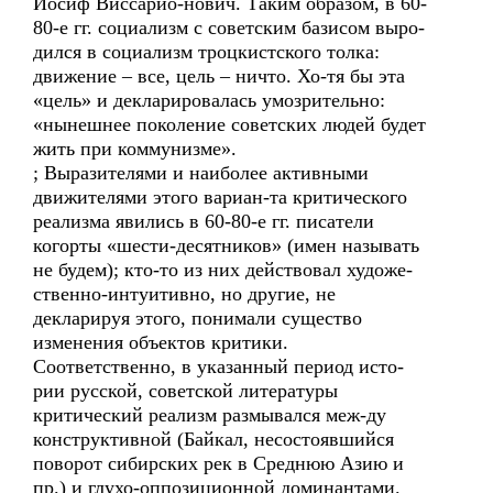
Иосиф Виссарио-нович. Таким образом, в 60-
80-е гг. социализм с советским базисом выро-
дился в социализм троцкистского толка:
движение – все, цель – ничто. Хо-тя бы эта
«цель» и декларировалась умозрительно:
«нынешнее поколение советских людей будет
жить при коммунизме».
; Выразителями и наиболее активными
движителями этого вариан-та критического
реализма явились в 60-80-е гг. писатели
когорты «шести-десятников» (имен называть
не будем); кто-то из них действовал художе-
ственно-интуитивно, но другие, не
декларируя этого, понимали существо
изменения объектов критики.
Соответственно, в указанный период исто-
рии русской, советской литературы
критический реализм размывался меж-ду
конструктивной (Байкал, несостоявшийся
поворот сибирских рек в Среднюю Азию и
пр.) и глухо-оппозиционной доминантами.