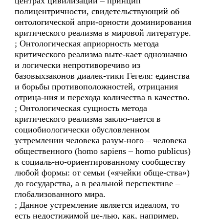
центрах цивилизации – принцип
полицентричности, свидетельствующий об
онтологической апри-орности доминирования
критического реализма в мировой литературе.
; Онтологическая априорность метода
критического реализма выте-кает однозначно
и логически непротиворечиво из
базовыхзаконов диалек-тики Гегеля: единства
и борьбы противоположностей, отрицания
отрица-ния и перехода количества в качество.
; Онтологическая сущность метода
критического реализма заклю-чается в
социобиологически обусловленном
устремлении человека разум-ного – человека
общественного (homo sapiens – homo publicus)
к социаль-но-ориентированному сообществу
любой формы: от семьи («ячейки обще-ства»)
до государства, а в реальной перспективе –
глобализованного мира.
; Данное устремление является идеалом, то
есть недостижимой це-лью, как, например,