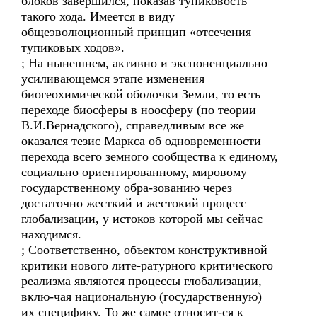
блоков завершился, показав тупиковость
такого хода. Имеется в виду
общеэволюционный принцип «отсечения
тупиковых ходов».
; На нынешнем, активно и экспоненциально
усиливающемся этапе изменения
биогеохимической оболочки Земли, то есть
переходе биосферы в ноосферу (по теории
В.И.Вернадского), справедливым все же
оказался тезис Маркса об одновременности
перехода всего земного сообщества к единому,
социально ориентированному, мировому
государственному обра-зованию через
достаточно жесткий и жестокий процесс
глобализации, у истоков которой мы сейчас
находимся.
; Соответственно, объектом конструктивной
критики нового лите-ратурного критического
реализма являются процессы глобализации,
вклю-чая национальную (государственную)
их специфику. То же самое относит-ся к