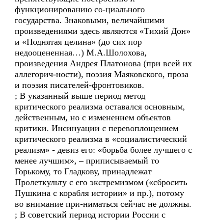
функционированию со-циального
государства. Знаковыми, величайшими
произведениями здесь являются «Тихий Дон»
и «Поднятая целина» (до сих пор
недооцененная…) М.А.Шолохова,
произведения Андрея Платонова (при всей их
аллегорич-ности), поэзия Маяковского, проза
и поэзия писателей-фронтовиков.
; В указанный выше период метод
критического реализма оставался основным,
действенным, но с изменением объектов
критики. Инсинуации с перевоплощением
критического реализма в «социалистический
реализм» - девиз его: «борьба более лучшего с
менее лучшим», – приписываемый то
Горькому, то Гладкову, принадлежат
Пролеткульту с его экстремизмом («сбросить
Пушкина с корабля истории» и пр.), потому
во внимание при-ниматься сейчас не должны.
; В советский период истории России с