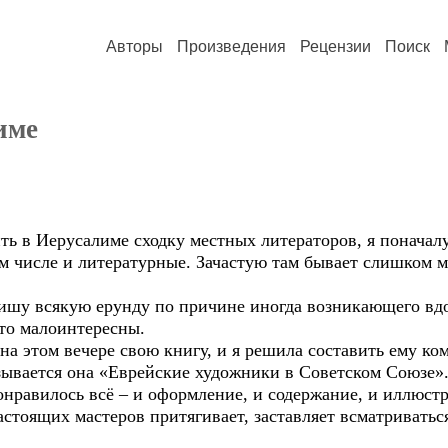
Авторы
Произведения
Рецензии
Поиск
име
ь в Иерусалиме сходку местных литераторов, я поначалу
ом числе и литературные. Зачастую там бывает слишком м
 пишу всякую ерунду по причине иногда возникающего вд
то малоинтересны.
а этом вечере свою книгу, и я решила составить ему ко
азывается она «Еврейские художники в Советском Союзе»
онравилось всё – и оформление, и содержание, и иллюст
астоящих мастеров притягивает, заставляет всматривать