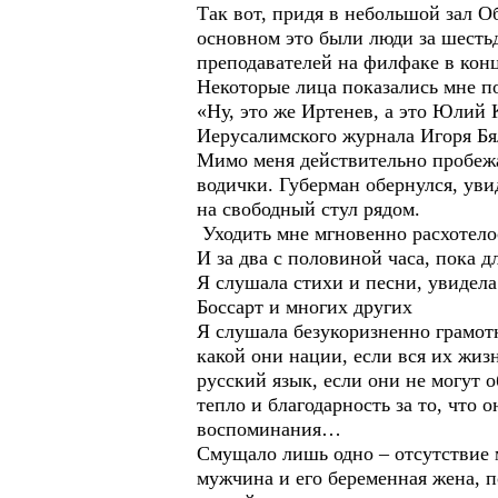
Так вот, придя в небольшой зал 
основном это были люди за шесть
преподавателей на филфаке в конц
Некоторые лица показались мне п
«Ну, это же Иртенев, а это Юлий 
Иерусалимского журнала Игоря Бя
Мимо меня действительно пробежа
водички. Губерман обернулся, уви
на свободный стул рядом.
Уходить мне мгновенно расхотело
И за два с половиной часа, пока д
Я слушала стихи и песни, увидел
Боссарт и многих других
Я слушала безукоризненно грамот
какой они нации, если вся их жиз
русский язык, если они не могут о
тепло и благодарность за то, что 
воспоминания…
Смущало лишь одно – отсутствие м
мужчина и его беременная жена, п