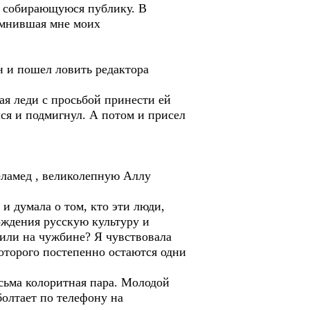
ь собирающуюся публику. В
помнившая мне моих
н и пошел ловить редактора
я леди с просьбой принести ей
ся и подмигнул. А потом и присел
еламед , великолепную Аллу
и думала о том, кто эти люди,
ождения русскую культуру и
е или на чужбине? Я чувствовала
которого постепенно остаются одни
есьма колоритная пара. Молодой
болтает по телефону на