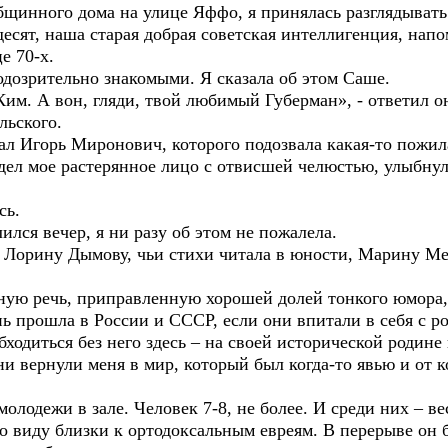
Общинного дома на улице Яффо, я принялась разглядыват
десят, наша старая добрая советская интеллигенция, на
е 70-х.
одозрительно знакомыми. Я сказала об этом Саше.
Ким. А вон, гляди, твой любимый Губерман», - ответил о
льского.
л Игорь Миронович, которого подозвала какая-то пожила
дел мое растерянное лицо с отвисшей челюстью, улыбнул
сь.
лился вечер, я ни разу об этом не пожалела.
а Лорину Дымову, чьи стихи читала в юности, Марину М
ную речь, приправленную хорошей долей тонкого юмора, 
нь прошла в России и СССР, если они впитали в себя с р
бходиться без него здесь – на своей исторической родин
они вернули меня в мир, который был когда-то явью и от 
олодежи в зале. Человек 7-8, не более. И среди них – в
о виду близки к ортодоксальным евреям. В перерыве он 