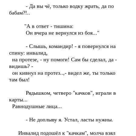
- Да вы чё, только водку жрать, да по
бабам?!..
"А в ответ - тишина:
Он вчера не вернулся из боя..."
- Слышь, командир! - я повернулся на
спину: инвалид,
на протезе, - ну помоги! Сам бы сделал, да -
видишь? -
он кивнул на протез..,- видел же, ты только
там был!
Рядышком, четверо "качков", играли в
карты...
Равнодушные лица...
- Не доплыву я. Устал, ласты нужны.
Инвалид подошёл к "качкам", молча взял