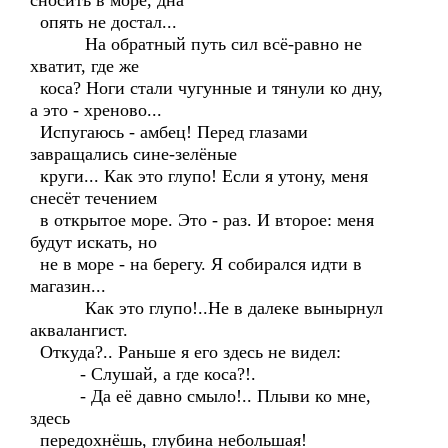
сносить в море, дна
опять не достал...
На обратный путь сил всё-равно не
хватит, где же
коса? Ноги стали чугунные и тянули ко дну,
а это - хреново...
Испугаюсь - амбец! Перед глазами
завращались сине-зелёные
круги... Как это глупо! Если я утону, меня
снесёт течением
в открытое море. Это - раз. И второе: меня
будут искать, но
не в море - на берегу. Я собирался идти в
магазин...
Как это глупо!..Не в далеке вынырнул
аквалангист.
Откуда?.. Раньше я его здесь не видел:
- Слушай, а где коса?!.
- Да её давно смыло!.. Плыви ко мне,
здесь
передохнёшь, глубина небольшая!