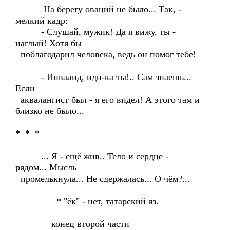
На берегу оваций не было... Так, -
мелкий кадр:
- Слушай, мужик! Да я вижу, ты -
наглый! Хотя бы
поблагодарил человека, ведь он помог тебе!
- Инвалид, иди-ка ты!.. Сам знаешь...
Если
аквалангист был - я его видел! А этого там и
близко не было...
* * *
... Я - ещё жив.. Тело и сердце -
рядом... Мысль
промелькнула... Не сдержалась... О чём?...
* "ёк" - нет, татарский яз.
конец второй части