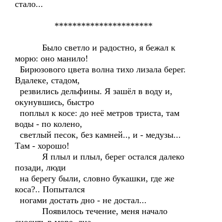
стало...
**********************
Было светло и радостно, я бежал к
морю: оно манило!
Бирюзового цвета волна тихо лизала берег.
Вдалеке, стадом,
резвились дельфины. Я зашёл в воду и,
окунувшись, быстро
поплыл к косе: до неё метров триста, там
воды - по колено,
светлый песок, без камней.., и - медузы...
Там - хорошо!
Я плыл и плыл, берег остался далеко
позади, люди
на берегу были, словно букашки, где же
коса?.. Попытался
ногами достать дно - не достал...
Появилось течение, меня начало