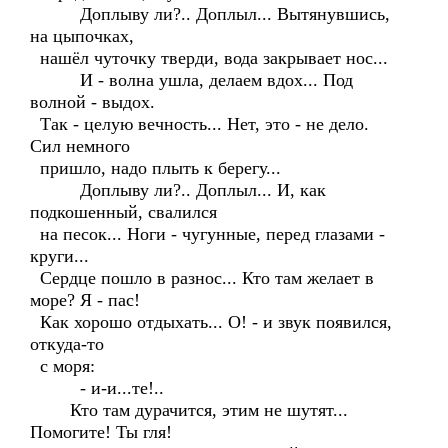
Доплыву ли?.. Доплыл... Вытянувшись,
на цыпочках,
нашёл чуточку тверди, вода закрывает нос...
И - волна ушла, делаем вдох... Под
волной - выдох.
Так - целую вечность... Нет, это - не дело.
Сил немного
пришло, надо плыть к берегу...
Доплыву ли?.. Доплыл... И, как
подкошенный, свалился
на песок... Ноги - чугунные, перед глазами -
круги...
Сердце пошло в разнос... Кто там желает в
море? Я - пас!
Как хорошо отдыхать... О! - и звук появился,
откуда-то
с моря:
- и-и...те!..
Кто там дурачится, этим не шутят...
Помогите! Ты гля!