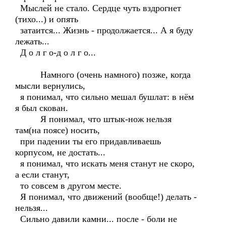
Мыслей не стало. Сердце чуть вздрогнет
(тихо...) и опять
затаится... Жизнь - продолжается... А я буду
лежать...
Д о л г о-д о л г о...
Намного (очень намного) позже, когда
мысли вернулись,
я понимал, что сильно мешал бушлат: в нём
я был скован.
Я понимал, что штык-нож нельзя
там(на поясе) носить,
при падении ты его придавливаешь
корпусом, не достать...
я понимал, что искать меня станут не скоро,
а если станут,
то совсем в другом месте.
Я понимал, что движений (вообще!) делать -
нельзя...
Сильно давили камни... после - боли не