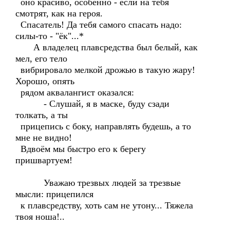
оно красиво, особенно - если на тебя
смотрят, как на героя.
Спасатель! Да тебя самого спасать надо:
силы-то - "ёк"...*
А владелец плавсредства был белый, как
мел, его тело
вибрировало мелкой дрожью в такую жару!
Хорошо, опять
рядом аквалангист оказался:
- Слушай, я в маске, буду сзади
толкать, а ты
прицепись с боку, направлять будешь, а то
мне не видно!
Вдвоём мы быстро его к берегу
пришвартуем!
Уважаю трезвых людей за трезвые
мысли: прицепился
к плавсредству, хоть сам не утону... Тяжела
твоя ноша!..