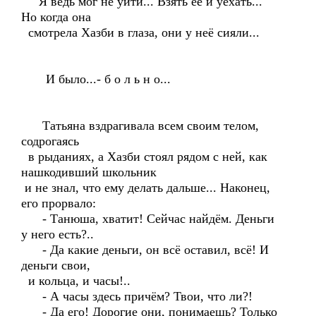
Я ведь мог не уйти... Взять её и уехать...
Но когда она
смотрела Хазби в глаза, они у неё сияли...
И было...- б о л ь н о...
Татьяна вздрагивала всем своим телом,
содрогаясь
в рыданиях, а Хазби стоял рядом с ней, как
нашкодивший школьник
и не знал, что ему делать дальше... Наконец,
его прорвало:
- Танюша, хватит! Сейчас найдём. Деньги
у него есть?..
- Да какие деньги, он всё оставил, всё! И
деньги свои,
и кольца, и часы!..
- А часы здесь причём? Твои, что ли?!
- Да его! Дорогие они, понимаешь? Только