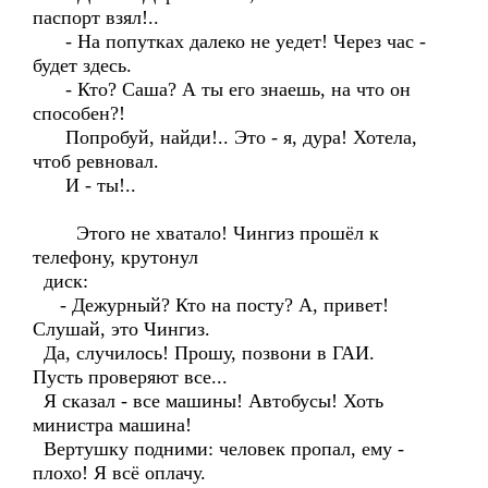
паспорт взял!..
- На попутках далеко не уедет! Через час -
будет здесь.
- Кто? Саша? А ты его знаешь, на что он
способен?!
Попробуй, найди!.. Это - я, дура! Хотела,
чтоб ревновал.
И - ты!..
Этого не хватало! Чингиз прошёл к
телефону, крутонул
диск:
- Дежурный? Кто на посту? А, привет!
Слушай, это Чингиз.
Да, случилось! Прошу, позвони в ГАИ.
Пусть проверяют все...
Я сказал - все машины! Автобусы! Хоть
министра машина!
Вертушку подними: человек пропал, ему -
плохо! Я всё оплачу.