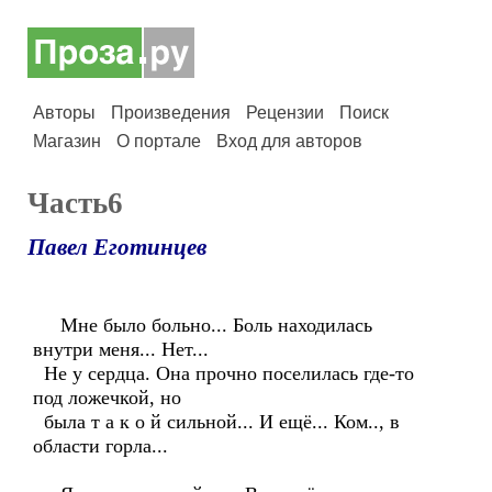
Авторы
Произведения
Рецензии
Поиск
Магазин
О портале
Вход для авторов
Часть6
Павел Еготинцев
Мне было больно... Боль находилась
внутри меня... Нет...
Не у сердца. Она прочно поселилась где-то
под ложечкой, но
была т а к о й сильной... И ещё... Ком.., в
области горла...