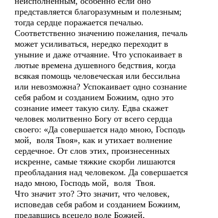
неисполненным, особенно если оно
представляется благоразумным и полезным;
тогда сердце поражается печалью.
Соответственно значению пожелания, печаль
может усиливаться, нередко переходит в
уныние и даже отчаяние. Что успокаивает в
лютые времена душевного бедствия, когда
всякая помощь человеческая или бессильна
или невозможна? Успокаивает одно сознание
себя рабом и созданием Божиим, одно это
сознание имеет такую силу. Едва скажет
человек молитвенно Богу от всего сердца
своего: «Да совершается надо мною, Господь
мой, воля Твоя», как и утихает волнение
сердечное. От слов этих, произнесенных
искренне, самые тяжкие скорби лишаются
преобладания над человеком. Да совершается
надо мною, Господь мой, воля Твоя.
Что значит это? Это значит, что человек,
исповедав себя рабом и созданием Божиим,
предавшись всецело воле Божией,