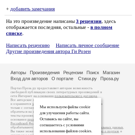
+
добавить замечания
На это произведение написаны
3 рецензии
, здесь
отображается последняя, остальные -
в полном
списке
.
Написать рецензию
Написать личное сообщение
Другие произведения автора Ги Розен
Авторы
Произведения
Рецензии
Поиск
Магазин
Вход для авторов
О портале
Стихи.ру
Проза.ру
Портал Проза.ру предоставляет авторам возможность
свободной публикации своих литературных произведений в
сети Интернет на основании
пользовательского договора
.
Все авторские права на произведения принадлежат авторам
и охраняются
законом
. Перепечатка произведений возможна
Мы используем файлы cookie
только с согласия его автора, к которому вы можете
обратиться на его авторской странице. Ответственность за
для улучшения работы сайта.
тексты произведений авторы несут самостоятельно на
Оставаясь на сайте, вы
основании
правил публикации
и
законодательства
Российской Федерации
. Данные пользователей
соглашаетесь с условиями
обрабатываются на основании
Политики обработки персональных данных
.
использования файлов cookies.
Вы также можете посмотреть более подробную
информацию о портале
и