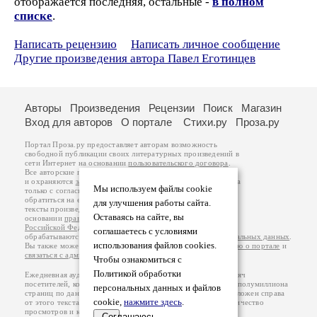
отображается последняя, остальные -
в полном
списке
.
Написать рецензию
Написать личное сообщение
Другие произведения автора Павел Еготинцев
Авторы
Произведения
Рецензии
Поиск
Магазин
Вход для авторов
О портале
Стихи.ру
Проза.ру
Портал Проза.ру предоставляет авторам возможность
свободной публикации своих литературных произведений в
сети Интернет на основании
пользовательского договора
.
Все авторские права на произведения принадлежат авторам
и охраняются
законом
. Перепечатка произведений возможна
Мы используем файлы cookie
только с согласия его автора, к которому вы можете
обратиться на его авторской странице. Ответственность за
для улучшения работы сайта.
тексты произведений авторы несут самостоятельно на
Оставаясь на сайте, вы
основании
правил публикации
и
законодательства
Российской Федерации
. Данные пользователей
соглашаетесь с условиями
обрабатываются на основании
Политики обработки персональных данных
.
использования файлов cookies.
Вы также можете посмотреть более подробную
информацию о портале
и
связаться с администрацией
.
Чтобы ознакомиться с
Политикой обработки
Ежедневная аудитория портала Проза.ру – порядка 100 тысяч
посетителей, которые в общей сумме просматривают более полумиллиона
персональных данных и файлов
страниц по данным счетчика посещаемости, который расположен справа
cookie,
нажмите здесь
.
от этого текста. В каждой графе указано по две цифры: количество
просмотров и количество посетителей.
Соглашаюсь