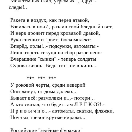
Меж тёмных скал, угрюмых.., вдруг -
следы!..
Ракета в воздух, как перед атакой,
Взвилась в ночИ, разлив свой бледный свет,
И нерв дрожит перед кровавой дракой,
Рука спешит и "рвёт" боекомплект:
Вперёд, орлы!..- подсумки, автоматы -
Лишь горсть секунд на сбор разрешено:
Вчерашние "сынки" - теперь солдаты!
Сурова жизнь! Ведь это - не в кино...
*** *** ***
У роковой черты, среди неверий
Они живут, от дома далеко...
Бывает всё: размолвки и..,- потери!..
А кто сказал, что будет там Л Е Г К О?!.-
П р и в ы ч н о...- автоматы, скатки, фляжки,
Ночных тревог крутые виражи...
Российские "зелёные фуражки"