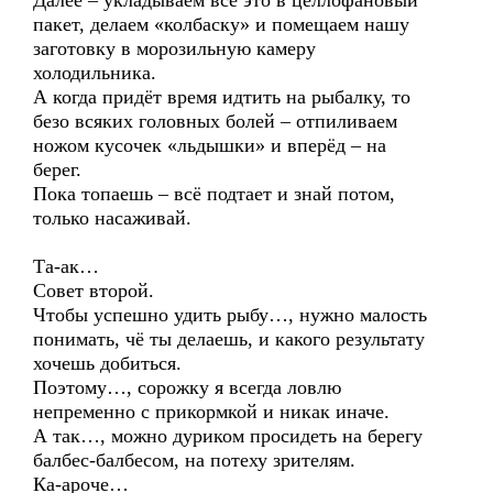
Далее – укладываем всё это в целлофановый
пакет, делаем «колбаску» и помещаем нашу
заготовку в морозильную камеру
холодильника.
А когда придёт время идтить на рыбалку, то
безо всяких головных болей – отпиливаем
ножом кусочек «льдышки» и вперёд – на
берег.
Пока топаешь – всё подтает и знай потом,
только насаживай.
Та-ак…
Совет второй.
Чтобы успешно удить рыбу…, нужно малость
понимать, чё ты делаешь, и какого результату
хочешь добиться.
Поэтому…, сорожку я всегда ловлю
непременно с прикормкой и никак иначе.
А так…, можно дуриком просидеть на берегу
балбес-балбесом, на потеху зрителям.
Ка-ароче…