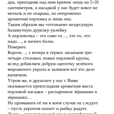
дна, приподняв над ним крючок лишь на 5-10
сантиметров, а насадкой у нас будет вовсе не
мотыль и не опарыш, но непременно
ароматная перловка и лишь она.
Таким образом мы «отсекаем» вездесущую
баламутную дурилку-уклейку.
А перловочка – это само то…, это то, что
надо…, и ничего более.
Поверьте.
Короче…, с вечера в термос засыпаем три-
четыре столовых ложки перловой крупы,
вслед добавляем добрую щепотку зелёного
мороженого укропа и заливаем всё это дело
кипятком.
Утром же, в друшлаге у нас с Вами
оказывается превосходная ароматная масса
перловой насадки – распаренное зёрнышко к
зёрнышку…
Но промывать её ни в коем случае не следует
– пусть укропом пахнет и рыбку радует.