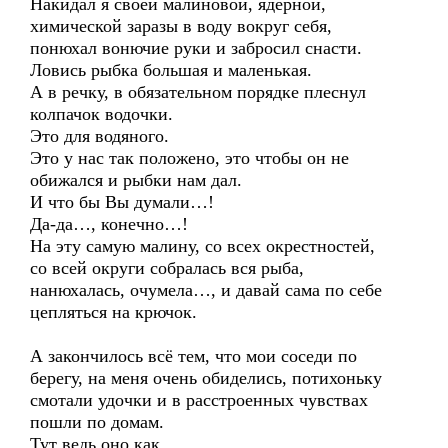
Накидал я своей малиновой, ядерной,
химической заразы в воду вокруг себя,
понюхал вонючие руки и забросил снасти.
Ловись рыбка большая и маленькая.
А в речку, в обязательном порядке плеснул
колпачок водочки.
Это для водяного.
Это у нас так положено, это чтобы он не
обижался и рыбки нам дал.
И что бы Вы думали…!
Да-да…, конечно…!
На эту самую малину, со всех окрестностей,
со всей округи собралась вся рыба,
нанюхалась, очумела…, и давай сама по себе
цепляться на крючок.
А закончилось всё тем, что мои соседи по
берегу, на меня очень обиделись, потихоньку
смотали удочки и в расстроенных чувствах
пошли по домам.
Тут ведь оно как…