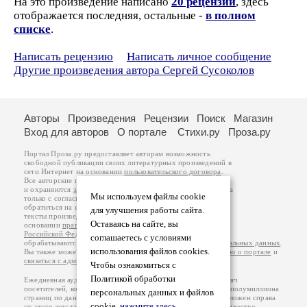
На это произведение написано
20 рецензий
, здесь
отображается последняя, остальные -
в полном
списке
.
Написать рецензию
Написать личное сообщение
Другие произведения автора Сергей Сусоколов
Авторы
Произведения
Рецензии
Поиск
Магазин
Вход для авторов
О портале
Стихи.ру
Проза.ру
Портал Проза.ру предоставляет авторам возможность
свободной публикации своих литературных произведений в
сети Интернет на основании
пользовательского договора
.
Все авторские права на произведения принадлежат авторам
и охраняются
законом
. Перепечатка произведений возможна
Мы используем файлы cookie
только с согласия его автора, к которому вы можете
обратиться на его авторской странице. Ответственность за
для улучшения работы сайта.
тексты произведений авторы несут самостоятельно на
Оставаясь на сайте, вы
основании
правил публикации
и
законодательства
Российской Федерации
. Данные пользователей
соглашаетесь с условиями
обрабатываются на основании
Политики обработки персональных данных
.
использования файлов cookies.
Вы также можете посмотреть более подробную
информацию о портале
и
связаться с администрацией
.
Чтобы ознакомиться с
Политикой обработки
Ежедневная аудитория портала Проза.ру – порядка 100 тысяч
посетителей, которые в общей сумме просматривают более полумиллиона
персональных данных и файлов
страниц по данным счетчика посещаемости, который расположен справа
cookie,
нажмите здесь
.
от этого текста. В каждой графе указано по две цифры: количество