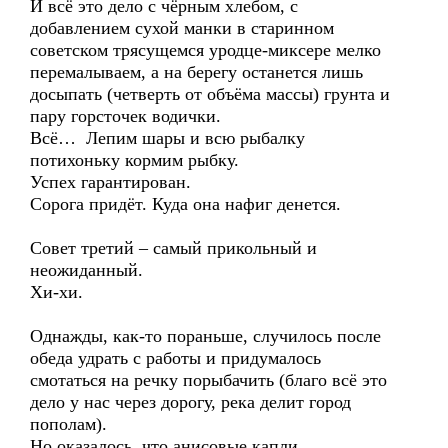
И всё это дело с чёрным хлебом, с
добавлением сухой манки в старинном
советском трясущемся уродце-миксере мелко
перемалываем, а на берегу останется лишь
досыпать (четверть от объёма массы) грунта и
пару горсточек водички.
Всё… Лепим шары и всю рыбалку
потихоньку кормим рыбку.
Успех гарантирован.
Сорога придёт. Куда она нафиг денется.
Совет третий – самый прикольный и
неожиданный.
Хи-хи.
Однажды, как-то пораньше, случилось после
обеда удрать с работы и придумалось
смотаться на речку порыбачить (благо всё это
дело у нас через дорогу, река делит город
пополам).
Но оказалось, что анисовые капли