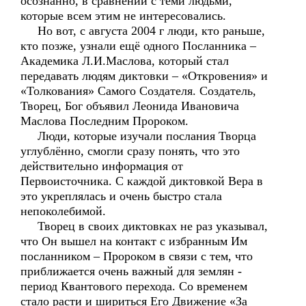
осознанно, в сравнении с теми людьми,
которые всем этим не интересовались.
Но вот, с августа 2004 г люди, кто раньше,
кто позже, узнали ещё одного Посланника –
Академика Л.И.Маслова, который стал
передавать людям диктовки – «Откровения» и
«Толкования» Самого Создателя. Создатель,
Творец, Бог объявил Леонида Ивановича
Маслова Последним Пророком.
Люди, которые изучали послания Творца
углублённо, смогли сразу понять, что это
действительно информация от
Первоисточника. С каждой диктовкой Вера в
это укреплялась и очень быстро стала
непоколебимой.
Творец в своих диктовках не раз указывал,
что Он вышел на контакт с избранным Им
посланником – Пророком в связи с тем, что
приближается очень важный для землян -
период Квантового перехода. Со временем
стало расти и шириться Его Движение «За