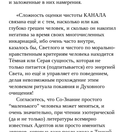
и заложенные в них намерения.
«Сложность оценки чистоты КАНАЛА
связана ещё и с тем, насколько или как
глубоко грешен человек, и сколько он накопил
негатива за время своих многочисленных
инкарнаций, ибо очень часто внутри,
казалось бы, Светлого и чистого по морально-
нравственным критериям человека находится
Тёмная или Серая сущность, которая не
только питается (подпитывается) его энергией
Света, но ещё и управляет его поведением,
делая невозможным прохождение этим
человеком ритуала покаяния и Духовного
очищения!
Согласитесь, что Со-Знание простого
“маленького” человека может меняться, и
очень значительно, при чтении эзотерической
(да и не только) литературы всемирно
известных Адептов или просто именитых
авторов, которые даже после ухода в Тонкий