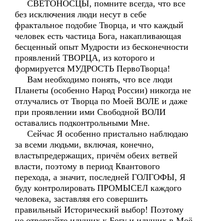
СВЕТОНОСЦЫ, помните всегда, что все
без исключения люди несут в себе
фрактальное подобие Творца, и что каждый
человек есть частица Бога, накапливающая
бесценный опыт Мудрости из бесконечности
проявлений ТВОРЦА, из которого и
формируется МУДРОСТЬ ПервоТворца!
Вам необходимо понять, что все люди
Планеты (особенно Народ России) никогда не
отлучались от Творца по Моей ВОЛЕ и даже
при проявлении ими Свободной ВОЛИ
оставались подконтрольными Мне.
Сейчас Я особенно пристально наблюдаю
за всеми людьми, включая, конечно,
властьпредержащих, причём обеих ветвей
власти, поэтому в период Квантового
перехода, а значит, последней ГОЛГОФЫ, Я
буду контролировать ПРОМЫСЕЛ каждого
человека, заставляя его совершить
правильный Исторический выбор! Поэтому
не отвергайте идущих к Богу и идущих в Моё