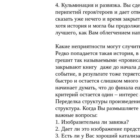
4. Кульминация и развязка. Вы сд
перипетий героя/героев и дает от
сказать уже нечего и время закрыт
хотя история и могла бы продолжит
лучшего, как Вам облегчением на
Какие неприятности могут случит
Редко попадается такая история,
грешит так называемыми «провисами
закрывают книгу даже до начала д
событие, в результате тоже теряе
быстро и остается слишком много 
начинает думать, что до финала е
критерий остается один – интерес
Переделка структуры произведения
структура. Когда Вы размышляете
важные вопросы:
1. Изобразительна ли завязка?
2. Дает ли это изображение предс
3. Есть ли у Вас хороший катализ