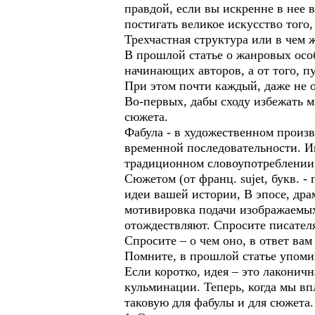
правдой, если вы искренне в нее в
постигать великое искусство того,
Трехчастная структура или в чем 
В прошлой статье о жанровых ос
начинающих авторов, а от того, п
При этом почти каждый, даже не о
Во-первых, дабы сходу избежать 
сюжета.
Фабула - в художественном произв
временной последовательности. И
традиционном словоупотреблении 
Сюжетом (от франц. sujet, букв. 
идеи вашей истории, В эпосе, дра
мотивировка подачи изображаемых
отождествляют. Спросите писателя
Спросите – о чем оно, в ответ вам
Помните, в прошлой статье упомин
Если коротко, идея – это лаконич
кульминации. Теперь, когда мы вп
таковую для фабулы и для сюжета.