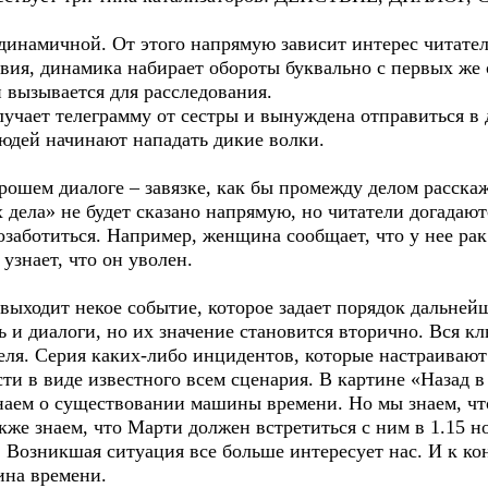
динамичной. От этого напрямую зависит интерес читателя
вия, динамика набирает обороты буквально с первых же 
 вызывается для расследования.
учает телеграмму от сестры и вынуждена отправиться в 
людей начинают нападать дикие волки.
орошем диалоге – завязке, как бы промежду делом расск
дела» не будет сказано напрямую, но читатели догадаютс
озаботиться. Например, женщина сообщает, что у нее ра
узнает, что он уволен.
выходит некое событие, которое задает порядок дальней
ть и диалоги, но их значение становится вторично. Вся 
еля. Серия каких-либо инцидентов, которые настраивают 
ти в виде известного всем сценария. В картине «Назад в
наем о существовании машины времени. Но мы знаем, что
же знаем, что Марти должен встретиться с ним в 1.15 н
. Возник­шая ситуация все больше интересует нас. И к к
ина времени.