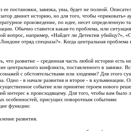
 ее постановки, завязка, увы, будет не полной. Описате
атор двинет историю, но для того, чтобы «приковать» а
ратурное произведение, по идее, несет определенную тай
нации. Обычно ставится какая-то проблема, или ситуация
ой вопрос, например, «Найдет ли Детектив убийцу?», «С
ондоне отряд спецназа?». Когда центральная проблема п
ь, что развитие – срединная часть любой истории есть не
ие центрального конфликта, поставленного в завязке. Все
сонажей с обстоятельствами или злодеями? Для этого су
ва. Одно - в начале развития и второе - в кульминации. 
 существенное событие или принятие героем нового реше
й интерес к происходящему. Для того, чтобы вам было 
ых особенностей, присущих поворотным событиям:
щие функции:
ление развития.