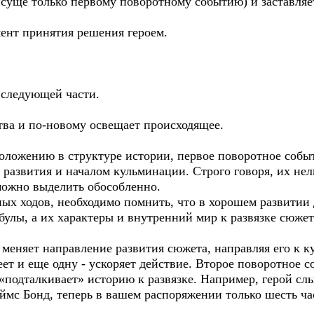
суще только первому поворотному событию) и заставляет
мент принятия решения героем.
 следующей части.
тва и по-новому освещает происходящее.
положению в структуре истории, первое поворотное собы
 развития и началом кульминации. Строго говоря, их нел
 можно выделить обособленно.
х ходов, необходимо помнить, что в хорошем развитии 
улы, а их характеры и внутренний мир к развязке сюжет
 меняет направление развития сюжета, направляя его к 
еет и еще одну - ускоряет действие. Второе поворотное
«подталкивает» историю к развязке. Например, герой сл
ймс Бонд, теперь в вашем распоряжении только шесть ча