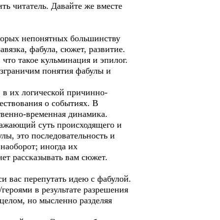
ить читатель. Давайте же вместе
торых непонятных большинству
вязка, фабула, сюжет, развитие.
 что такое кульминация и эпилог.
азграничим понятия фабулы и
, в их логической причинно-
ествования о событиях. В
твенно-временная динамика.
ыражающий суть происходящего и
улы, это последовательность и
наоборот; иногда их
нет рассказывать вам сюжет.
и вас перепутать идею с фабулой.
/героями в результате разрешения
 целом, но мысленно разделяя