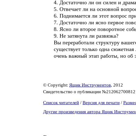
4. Достаточно ли он силен и драм
5. Отвечает ли на основной вопр
6. Поднимается ли этот вопрос п
7. Достаточно ли ясно первое пов
8. Ясно ли второе поворотное соб
9. Не затянута ли развязка?
Вы переработали структуру вашег
существует только одна сюжетная
очень важный этап работы, но об 
© Copyright:
Ящик Инструментов
, 2012
Свидетельство о публикации №21206270081
Список читателей
/
Версия для печати
/
Разме
Другие произведения автора Ящик Инструме