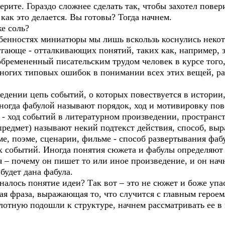
ерите. Гораздо сложнее сделать так, чтобы захотел повер
 как это делается. Вы готовы? Тогда начнем.
же соль?
обенностях миниатюры мы лишь вскользь коснулись неко
угающе - отталкивающих понятий, таких как, например, за
бремененный писательским трудом человек в курсе того,
многих типовых ошибок в понимании всех этих вещей, р
едении цепь событий, о которых повествуется в истории
ногда фабулой называют порядок, ход и мотивировку пов
- ход событий в литературном произведении, пространс
- предмет) называют некий подтекст действия, способ, в
ме, поэме, сценарии, фильме - способ развертывания фаб
 событий. Иногда понятия сюжета и фабулы определяют 
 – почему он пишет то или иное произведение, и он нач
 будет дана фабула.
алось понятие идеи? Так вот – это не сюжет и боже упас
ная фраза, выражающая то, что случится с главным героем
лотную подошли к структуре, начнем рассматривать ее в