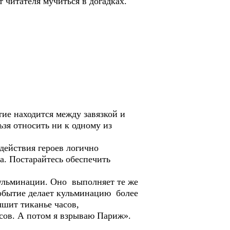
 читателя мучиться в догадках.
тие находится между завязкой и
ьзя относить ни к одному из
действия героев логично
а. Постарайтесь обеспечить
кульминации. Оно выполняет те же
 событие делает кульминацию более
ышит тиканье часов,
сов. А потом я взрываю Париж».