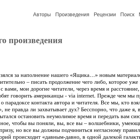
Авторы
Произведения
Рецензии
Поиск
го произведения
взялся за наполнение нашего «Ящика…» новым материало
итительно – писать продолжение чего либо, которое уже к
 с вами, мои дорогие читатели, через время и расстояни
бят говорить американцы - via internet. Прежде чем мы 
о парадоксе контакта автора и читателя. Все мы, кто взя
, не правда ли захватывает дух? Бесспорно, что даже я, 
ытался остановить неумолимое время и передать вам с
вное, чтобы вы поняли, вы, все вы – волшебники, умеющ
призу, но все вы должны подчиниться негласному правил
орий происходит «давным-давно, в одной далекой галактик