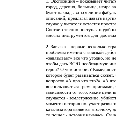
1. Экспозиция – показывает читат
город, деревня, больница, недра з
будет накладываться линия фабулы
описаний, предлагая давать карти
случае у читателя остается простр
Соответственно поступая подобны
многих инструментов для достиже
2. Завязка – первые несколько с
проблемы именно с завязкой дейс
«завязывает» все что угодно, но н
чтобы дать ВСЮ необходимую инфо
герои? О чем история? Комедия эт
котором будет развиваться сюжет.
вопросов «А про что это?», «А что
воспользоваться тремя приемами,
зависимости от того, какие цели 
случается - землетрясение, убийст
момента история получает развити
катализатора является «толчок», 
то пошел - история началась. С