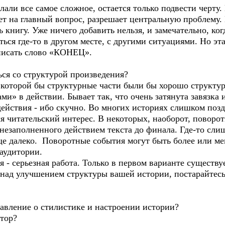
елали все самое сложное, остается только подвести черту
вет на главный вопрос, разрешает центральную проблему.
ь книгу. Уже ничего добавить нельзя, и замечательно, ко
ься где-то в другом месте, с другими ситуациями. Но эт
писать слово «КОНЕЦ».
ься со структурой произведения?
 в которой бы структурные части были бы хорошо структ
» в действии. Бывает так, что очень затянута завязка и 
ействия - ибо скучно. Во многих историях слишком позд
тся читательский интерес. В некоторых, наоборот, повор
незаполненного действием текста до финала. Где-то слиш
ще далеко. Поворотные события могут быть более или ме
 аудитории.
 - серьезная работа. Только в первом варианте существу
 над улучшением структуры вашей истории, постарайтесь
тавление о стилистике и настроении истории?
атор?