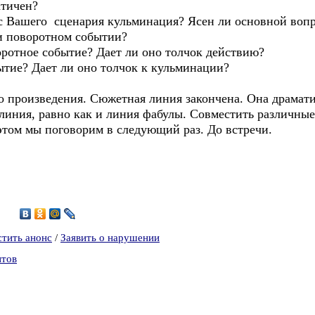
атичен?
ос Вашего сценария кульминация? Ясен ли основной воп
ри поворотном событии?
оротное событие? Дает ли оно толчок действию?
ытие? Дает ли оно толчок к кульминации?
о произведения. Сюжетная линия закончена. Она драмати
 линия, равно как и линия фабулы. Совместить различны
этом мы поговорим в следующий раз. До встречи.
2
стить анонс
/
Заявить о нарушении
нтов