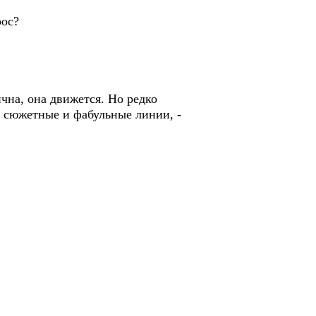
рос?
чна, она движется. Но редко
е сюжетные и фабульные линии, -