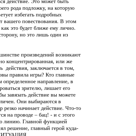
ься действие. Это может быть
оего рода подложку, на которую
ветует избегать подробных
т вашего повествования. В этом
 как это будет ближе ему лично.
торону, но это лишь один из
льшинстве произведений возникают
чно концентрированная, или же
ь действия, заключается в том,
овы правила игры? Кто главные
м определенное направление, в
роваться зрителю, лишает его
обы завязать действие вы можете
зличен. Они выбираются в
р резко начинает действие. Что-то
я на проводе – бац! - и с этого
ную линию. Главной функцией
ял решение, главный герой куда-
, СИТУАЦИЯ.