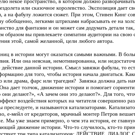
елю некое пространство, в котором должно разворачиват
вездолета или сказочное королевство. Экспозиция дает св
, а на фабулу ложится сюжет. При этом, Стивен Кинг со
ну обобщенно, легкими штрихами набрасывать ее на холс
анство для фантазии и он может сам додумать детали так,
м образом вы привлекаете симпатии аудитории на свою с
ния этой, самой желанной, цели любого автора.
траниц в истории могут оказаться самыми важными. В бо
твия. Или она неясная, немотивированна, или недостато
е действие данной истории. Смысл завязки фабулы, то ест
рмацию для того, чтобы история начала двигаться. Как
о или драма, фарс или трагедия? Завязка должна дать на
 Она дает толчок, движение истории и помогает сориенти
 они делают?», «А зачем они это делают?». Для того, чт
 эффект воздействия которых на читателя совершенно ра
вы преследуете, и называются катализаторами. Катализато
во, е-мейл от кредиторов, мрачный монтер Петров вешаетс
е. Мы уже знаем примерно, о чем эта история, ее глав
дающий движение истории. Что-то случилось, кто-то прин
уществует три типа катализаторов: ДЕЙСТВИЕ, ДИАЛОГ