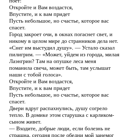
поет:
Откройте и Вам воздастся,
Впустите, и к вам придет
Пусть небольшое, но счастье, которое вас
спасет.
Город закроет очи, в окнах погаснет свет, и
никому в целом мире до странников дела нет.
«Снег им выстудил душу». — Устало сказал
пилигрим. — «Может, уйдем из города, милая
Лаэнгрин? Там на опушке леса меня
поманила свеча, может быть, там услышат
наши с тобой голоса».
Откройте и Вам воздастся,
Впустите, и к вам придет
Пусть небольшое, но счастье, которое вас
спасет.
Двери вдруг распахнулись, душу согрело
тепло. В домике этом старушка с карликом-
сыном живет.
— Входите, добрые люди, если болезнь не
страшна, сегодня после обедни мой занемог