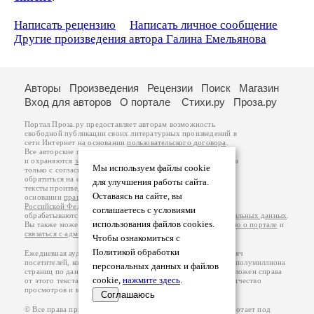
Написать рецензию
Написать личное сообщение
Другие произведения автора Галина Емельянова
Авторы
Произведения
Рецензии
Поиск
Магазин
Вход для авторов
О портале
Стихи.ру
Проза.ру
Портал Проза.ру предоставляет авторам возможность
свободной публикации своих литературных произведений в
сети Интернет на основании
пользовательского договора
.
Все авторские права на произведения принадлежат авторам
и охраняются
законом
. Перепечатка произведений возможна
Мы используем файлы cookie
только с согласия его автора, к которому вы можете
обратиться на его авторской странице. Ответственность за
для улучшения работы сайта.
тексты произведений авторы несут самостоятельно на
Оставаясь на сайте, вы
основании
правил публикации
и
законодательства
Российской Федерации
. Данные пользователей
соглашаетесь с условиями
обрабатываются на основании
Политики обработки персональных данных
.
использования файлов cookies.
Вы также можете посмотреть более подробную
информацию о портале
и
связаться с администрацией
.
Чтобы ознакомиться с
Политикой обработки
Ежедневная аудитория портала Проза.ру – порядка 100 тысяч
посетителей, которые в общей сумме просматривают более полумиллиона
персональных данных и файлов
страниц по данным счетчика посещаемости, который расположен справа
cookie,
нажмите здесь
.
от этого текста. В каждой графе указано по две цифры: количество
просмотров и количество посетителей.
Соглашаюсь
© Все права принадлежат авторам, 2000-2026. Портал работает под