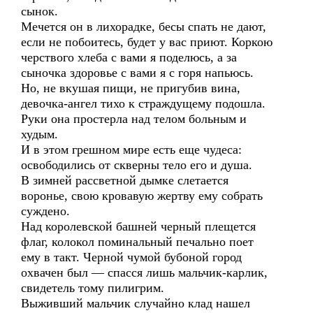
сынок.
Мечется он в лихорадке, бесы спать не дают,
если не побоитесь, будет у вас приют. Коркою
черствого хлеба с вами я поделюсь, а за
сыночка здоровье с вами я с горя напьюсь.
Но, не вкушая пищи, не пригубив вина,
девочка-ангел тихо к страждущему подошла.
Руки она простерла над телом больным и
худым.
И в этом грешном мире есть еще чудеса:
освободились от скверны тело его и душа.
В зимней рассветной дымке слетается
воронье, свою кровавую жертву ему собрать
суждено.
Над королевской башней черный плещется
флаг, колокол поминальный печально поет
ему в такт. Черной чумой бубоной город
охвачен был — спасся лишь мальчик-карлик,
свидетель тому пилигрим.
Выживший мальчик случайно клад нашел