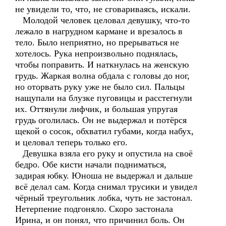
не увидели то, что, не сговариваясь, искали.
Молодой человек целовал девушку, что-то
лежало в нагрудном кармане и врезалось в
тело. Было неприятно, но прерываться не
хотелось. Рука непроизвольно поднялась,
чтобы поправить. И наткнулась на женскую
грудь. Жаркая волна обдала с головы до ног,
но оторвать руку уже не было сил. Пальцы
нащупали на блузке пуговицы и расстегнули
их. Оттянули лифчик, и большая упругая
грудь оголилась. Он не выдержал и потёрся
щекой о сосок, обхватил губами, когда набух,
и целовал теперь только его.
Девушка взяла его руку и опустила на своё
бедро. Обе кисти начали подниматься,
задирая юбку. Юноша не выдержал и дальше
всё делал сам. Когда снимал трусики и увидел
чёрный треугольник лобка, чуть не застонал.
Нетерпение подгоняло. Скоро застонала
Ирина, и он понял, что причинил боль. Он