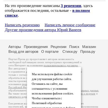
На это произведение написаны
3 рецензии
, здесь
отображается последняя, остальные -
в полном
списке
.
Написать рецензию
Написать личное сообщение
Другие произведения автора Юрий Ванеев
Авторы
Произведения
Рецензии
Поиск
Магазин
Вход для авторов
О портале
Стихи.ру
Проза.ру
Портал Проза.ру предоставляет авторам возможность
свободной публикации своих литературных произведений в
сети Интернет на основании
пользовательского договора
.
Все авторские права на произведения принадлежат авторам
и охраняются
законом
. Перепечатка произведений возможна
Мы используем файлы cookie
только с согласия его автора, к которому вы можете
обратиться на его авторской странице. Ответственность за
для улучшения работы сайта.
тексты произведений авторы несут самостоятельно на
Оставаясь на сайте, вы
основании
правил публикации
и
законодательства
Российской Федерации
. Данные пользователей
соглашаетесь с условиями
обрабатываются на основании
Политики обработки персональных данных
.
использования файлов cookies.
Вы также можете посмотреть более подробную
информацию о портале
и
связаться с администрацией
.
Чтобы ознакомиться с
Политикой обработки
Ежедневная аудитория портала Проза.ру – порядка 100 тысяч
посетителей, которые в общей сумме просматривают более полумиллиона