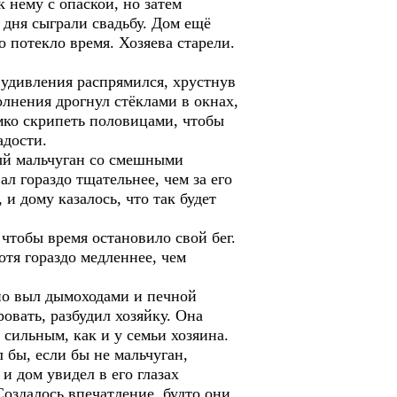
к нему с опаской, но затем
 дня сыграли свадьбу. Дом ещё
о потекло время. Хозяева старели.
 удивления распрямился, хрустнув
олнения дрогнул стёклами в окнах,
мко скрипеть половицами, чтобы
адости.
зый мальчуган со смешными
л гораздо тщательнее, чем за его
и дому казалось, что так будет
 чтобы время остановило свой бег.
отя гораздо медленнее, чем
но выл дымоходами и печной
ровать, разбудил хозяйку. Она
 сильным, как и у семьи хозяина.
 бы, если бы не мальчуган,
и дом увидел в его глазах
Создалось впечатление, будто они