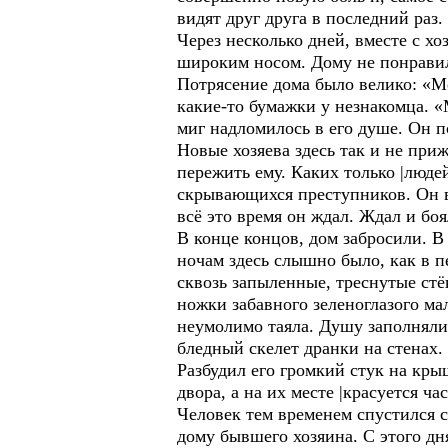
видят друг друга в последний раз.
Через несколько дней, вместе с х
широким носом. Дому не понравил
Потрясение дома было велико: «Ме
какие-то бумажки у незнакомца. «
миг надломилось в его душе. Он по
Новые хозяева здесь так и не приж
пережить ему. Каких только |люде
скрывающихся преступников. Он в
всё это время он ждал. Ждал и бо
В конце концов, дом забросили. В 
ночам здесь слышно было, как в п
сквозь запыленные, треснутые стё
ножки забавного зеленоглазого м
неумолимо таяла. Душу заполняли
бледный скелет дранки на стенах. 
Разбудил его громкий стук на кры
двора, а на их месте |красуется ч
Человек тем временем спустился с
дому бывшего хозяина. С этого дн