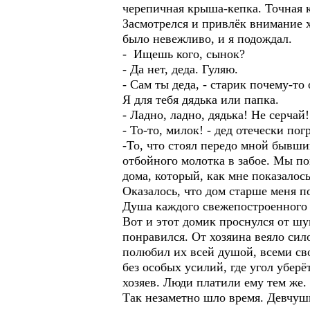
черепичная крыша-кепка. Точная к
Засмотрелся и привлёк внимание 
было невежливо, и я подождал.
- Ищешь кого, сынок?
- Да нет, деда. Гуляю.
- Сам ты деда, - старик почему-то 
Я для тебя дядька или папка.
- Ладно, ладно, дядька! Не серчай!
- То-то, милок! - дед отечески пог
-То, что стоял передо мной бывши
отбойного молотка в забое. Мы по
дома, который, как мне показалось
Оказалось, что дом старше меня по
Душа каждого свежепостроенного д
Вот и этот домик проснулся от шу
понравился. От хозяина веяло сило
полюбил их всей душой, всеми сво
без особых усилий, где угол уберё
хозяев. Люди платили ему тем же. 
Так незаметно шло время. Девчушк