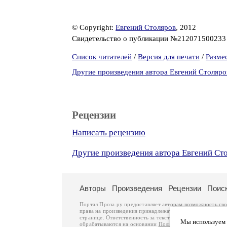
© Copyright:
Евгений Столяров
, 2012
Свидетельство о публикации №21207150023
Список читателей
/
Версия для печати
/
Разме
Другие произведения автора Евгений Столяро
Рецензии
Написать рецензию
Другие произведения автора Евгений Ст
Авторы
Произведения
Рецензии
Поис
Портал Проза.ру предоставляет авторам возможность св
права на произведения принадлежат авторам и охраняют
странице. Ответственность за тексты произведений авто
Мы используем ф
обрабатываются на основании
Политики обработки перс