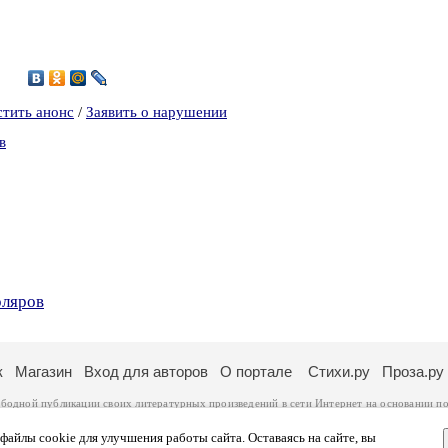
3
стить анонс
/
Заявить о нарушении
в
оляров
к
Магазин
Вход для авторов
О портале
Стихи.ру
Проза.ру
ободной публикации своих литературных произведений в сети Интернет на основании
по
ся
законом
. Перепечатка произведений возможна только с согласия его автора, к котором
ры несут самостоятельно на основании
правил публикации
и
законодательства Российско
айлы cookie для улучшения работы сайта. Оставаясь на сайте, вы
ональных данных
. Вы также можете посмотреть более подробную
информацию о портал