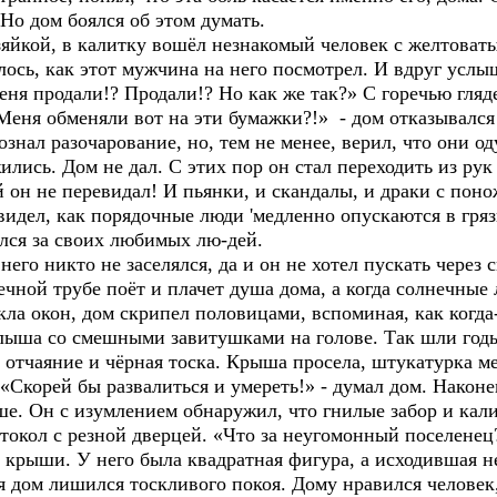
 Но дом боялся об этом думать.
озяйкой, в калитку вошёл незнакомый человек с желтоват
ось, как этот мужчина на него посмотрел. И вдруг усл
ня продали!? Продали!? Но как же так?» С горечью гляде
Меня обменяли вот на эти бумажки?!» - дом отказывался 
знал разочарование, но, тем не менее, верил, что они о
ились. Дом не дал. С этих пор он стал переходить из рук
й он не перевидал! И пьянки, и скандалы, и драки с пон
идел, как порядочные люди 'медленно опускаются в гря
ялся за своих любимых лю-дей.
него никто не заселялся, да и он не хотел пускать через
ечной трубе поёт и плачет душа дома, а когда солнечны
кла окон, дом скрипел половицами, вспоминая, как когда
алыша со смешными завитушками на голове. Так шли год
 отчаяние и чёрная тоска. Крыша просела, штукатурка м
«Скорей бы развалиться и умереть!» - думал дом. Наконе
ше. Он с изумлением обнаружил, что гнилые забор и кал
астокол с резной дверцей. «Что за неугомонный поселенец
 крыши. У него была квадратная фигура, а исходившая н
я дом лишился тоскливого покоя. Дому нравился человек, 