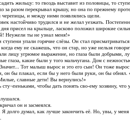
адить жильцу: то гвоздь выставит из половицы, то ступе
з за разом перекрывал крышу, но она по прежнему проте
 черепицы, и между ними появлялись щели.
овек настойчиво трудился и не желал уезжать. Постепенн
 дня присел на крыльце, ласково положил широкие силь
! Неужели ты не узнал меня!»
и ступени упали горячие слёзы. Он стал присматриваться 
когда ему не скажешь, что он стар, но уже нельзя говорит
али лицу угрюмое выражение, но глаза были добрыми, лу
ные глаза, какие были у того мальчугана. Дом с нежностью
. Значит... Тот малыш вырос и это его сын! Он тоже вырос!
и, он бы плакал, если бы у него были руки, он бы обнял.
Милые, славные дети! Вы вернулись!»
ь сту¬пеньками, чтобы дать понять сво-ему хозяину, что 
слушался.
кричал он и засмеялся.
 Я долго думал, как лучше закончить её. Но, увы, у мен
.