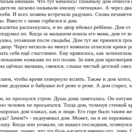
олосым юношей. Что тут началось! Поначалу дом отнёсся 
одители ласково называли юношу «зятюшка». А через два
 себя. И всех хозяева встречали радушно. Снова незаметн
ы. Вместе с ними горбился и дом.
калитка распахнулась, и во двор вбежал ребёнок. Дом от
 подумал он. Когда за малышом вошла его мама, дом от в
ушка, уехавшая после свадьбы. Дом тут же принялся гро
 двор. Через несколь-ко минут комнаты огласили крики р
вать себя ещё счастливее. Ему нравилось, как зеленогла
ленькими ножками по его полам. За ним дом присматрива
 на щёчках малыша, смеялся, слыша чистый детский смех, 
лаем, чтобы время повернуло вспять. Также и дом хотел,
доме дедушки и бабушки всё реже и реже. А дом старел, х
, не проснулся утром. Душа дома заметалась. Он натуж
но человек не просыпался. Тогда дом, толкнув стенкой к
хоронах дом плакал, как и люди. Его горе было таким же
уда? Зачем?» - недоумевал дом. Может, он и не переживал
шу. Когда они уезжали, он вышел последним, оглянулся 
ранное, понял, что эта боль касается именно его, дома. 