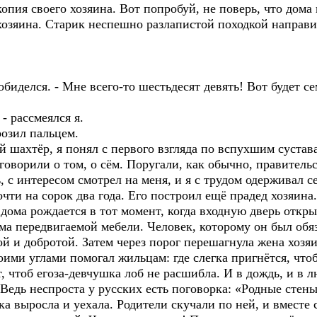
опия своего хозяина. Вот попробуй, не поверь, что дома
хозяина. Старик неспешно разлапистой походкой направи
обиделся. - Мне всего-то шестьдесят девять! Вот будет сем
 - рассмеялся я.
розил пальцем.
й шахтёр, я понял с первого взгляда по вспухшим суста
говорили о том, о сём. Поругали, как обычно, правительс
, с интересом смотрел на меня, и я с трудом одерживал с
чти на сорок два года. Его построил ещё прадед хозяина.
ома рождается в тот момент, когда входную дверь откр
ма передвигаемой мебели. Человек, которому он был обя
й и добротой. Затем через порог перешагнула жена хозяи
ими углами помогал жильцам: где слегка пригнётся, что
т, чтоб егоза-девчушка лоб не расшибла. И в дождь, и в 
Ведь неспроста у русских есть поговорка: «Родные стены
а выросла и уехала. Родители скучали по ней, и вместе 