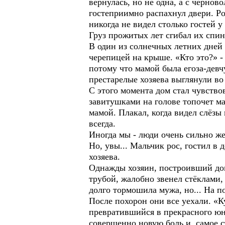
вернулась, но не одна, а с чернов
гостеприимно распахнул двери. Р
никогда не видел столько гостей у
Груз прожитых лет сгибал их спин
В один из солнечных летних дней 
черепицей на крыше. «Кто это?» -
потому что мамой была егоза-девч
престарелые хозяева выглянули во
С этого момента дом стал чувство
завитушками на голове топочет ма
мамой. Плакал, когда видел слёзы
всегда.
Иногда мы - люди очень сильно же
Но, увы... Мальчик рос, гостил в 
хозяева.
Однажды хозяин, построивший дом
трубой, жалобно звенел стёклами, 
долго тормошила мужа, но... На по
После похорон они все уехали. «К
превратившийся в прекрасного юно
совершенно новую боль и, самое ст