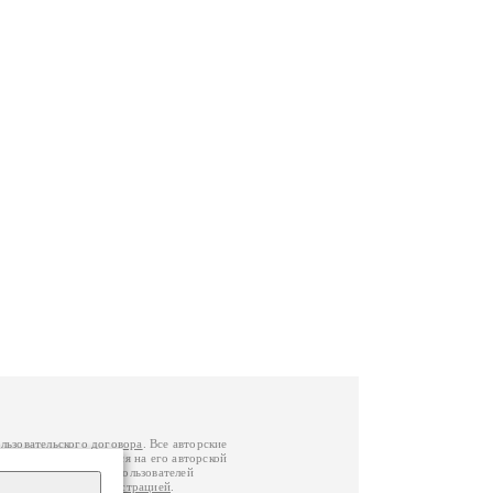
льзовательского договора
. Все авторские
у вы можете обратиться на его авторской
й Федерации
. Данные пользователей
е
и
связаться с администрацией
.