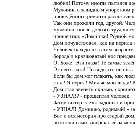
любил! Потому иногда пытался дос
Мужчина с завидным упорством ра
проведённого ремонта расшатывал
Так они прожили год, другой. Чел
мужчина, после долгого трудового
прошептал: «Домишко! Родной мой
Дом почувствовал, как на перила 
Человек находился в том возрасте, 
борода и крючковатый нос придав
О, Боже! Эти глаза! Те самые зелё
Это его глаза! Но ведь это не он..
Если бы дом мог плакать, как люд
знал! Я верил! Милые мои люди! 
Дом стал звенеть окнами, скрипет
- УЗНАЛ!? - прошептал человек.
Затем вытер слёзы ладонью и при
- УЗНАЛ! Домишко, родимый! - за
Вот и вся история про старый дом.
читатели сами завершат её за меня