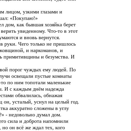
ым лицом, узкими глазами и
ышал: «Покупаю!»
л дом, как бывшая хозяйка берет
верить увиденному. Что-то в этот
думаются и вновь вернутся.
 в руки. Чего только не пришлось
ожовщиной, и наркоманов, и
зь примитивщины и безумства. И
 свой порог чуждых ему людей. По
е лучи освещали пустые комнаты
-то по ним топотали маленькие
ы. И с каждым днём надежда
естами обвалилась, обнажая
ц он, усталый, уснул на целый год.
итка аккуратно сложены в углу
?» - недовольно думал дом.
его сила и доброта напомнили
но он всё же ждал тех, кого