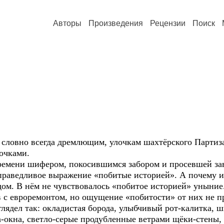
Авторы
Произведения
Рецензии
Поиск
, словно всегда дремлющим, улочкам шахтёрского Партиз
лочками.
ремени шифером, покосившимся забором и просевшей зав
справедливое выражение «побитые историей». А почему и
ом. В нём не чувствовалось «побитое историей» уныние.
 с евроремонтом, но ощущение «побитости» от них не пр
ыглядел так: окладистая борода, улыбчивый рот-калитка,
за-окна, светло-серые продубленные ветрами щёки-стены,