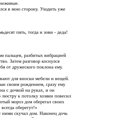
 неживые.
лся в мою сторону. Уходить уже
ьдесят пять, тогда и зови - деда!
вам пальцев, разбитых вибрацией
тво. Затем разговор коснулся
ебя от дружеского поклона ему.
ывают для вноски мебели и вещей.
зан своим рождением, сразу ему
на с дочкой на руках, и он
б люстру к потолку хозяин повесил
лютый мороз дом оберегал своих
 всегда оберегут!»
с ними скучал дом. Наконец дочь