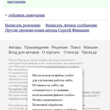
нарушении
+
добавить замечания
Написать рецензию
Написать личное сообщение
Другие произведения автора Сергей Финашин
Авторы
Произведения
Рецензии
Поиск
Магазин
Вход для авторов
О портале
Стихи.ру
Проза.ру
Портал Проза.ру предоставляет авторам возможность
свободной публикации своих литературных произведений в
сети Интернет на основании
пользовательского договора
.
Все авторские права на произведения принадлежат авторам
и охраняются
законом
. Перепечатка произведений возможна
Мы используем файлы cookie
только с согласия его автора, к которому вы можете
обратиться на его авторской странице. Ответственность за
для улучшения работы сайта.
тексты произведений авторы несут самостоятельно на
Оставаясь на сайте, вы
основании
правил публикации
и
законодательства
Российской Федерации
. Данные пользователей
соглашаетесь с условиями
обрабатываются на основании
Политики обработки персональных данных
.
использования файлов cookies.
Вы также можете посмотреть более подробную
информацию о портале
и
связаться с администрацией
.
Чтобы ознакомиться с
Политикой обработки
Ежедневная аудитория портала Проза.ру – порядка 100 тысяч
посетителей, которые в общей сумме просматривают более полумиллиона
персональных данных и файлов